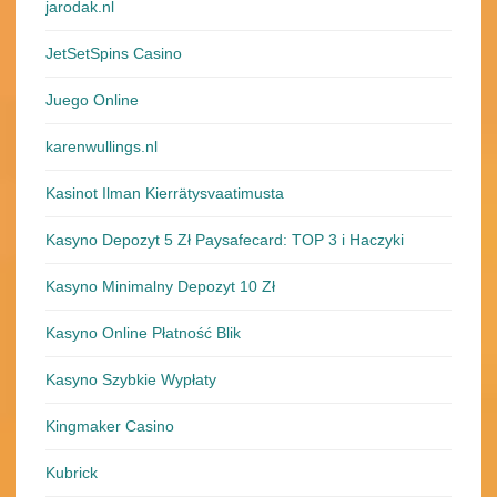
jarodak.nl
JetSetSpins Casino
Juego Online
karenwullings.nl
Kasinot Ilman Kierrätysvaatimusta
Kasyno Depozyt 5 Zł Paysafecard: TOP 3 i Haczyki
Kasyno Minimalny Depozyt 10 Zł
Kasyno Online Płatność Blik
Kasyno Szybkie Wypłaty
Kingmaker Casino
Kubrick