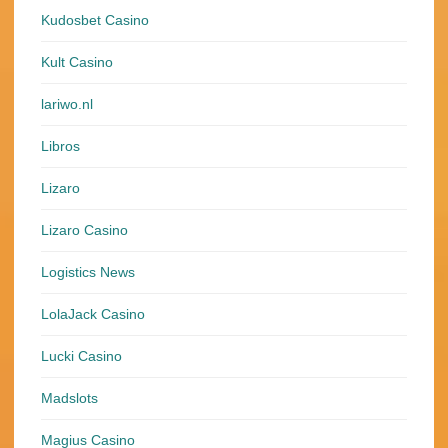
Kudosbet Casino
Kult Casino
lariwo.nl
Libros
Lizaro
Lizaro Casino
Logistics News
LolaJack Casino
Lucki Casino
Madslots
Magius Casino