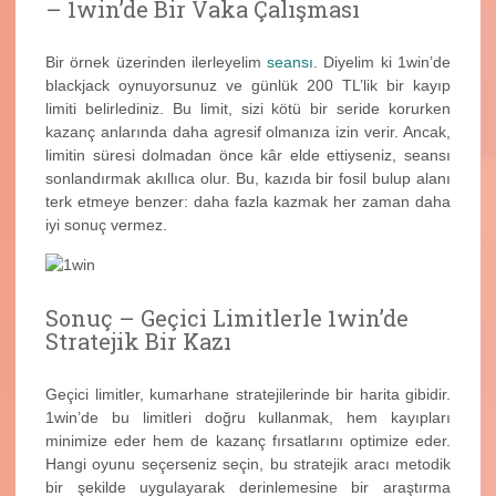
– 1win’de Bir Vaka Çalışması
Bir örnek üzerinden ilerleyelim
seansı
. Diyelim ki 1win’de
blackjack oynuyorsunuz ve günlük 200 TL’lik bir kayıp
limiti belirlediniz. Bu limit, sizi kötü bir seride korurken
kazanç anlarında daha agresif olmanıza izin verir. Ancak,
limitin süresi dolmadan önce kâr elde ettiyseniz, seansı
sonlandırmak akıllıca olur. Bu, kazıda bir fosil bulup alanı
terk etmeye benzer: daha fazla kazmak her zaman daha
iyi sonuç vermez.
Sonuç – Geçici Limitlerle 1win’de
Stratejik Bir Kazı
Geçici limitler, kumarhane stratejilerinde bir harita gibidir.
1win’de bu limitleri doğru kullanmak, hem kayıpları
minimize eder hem de kazanç fırsatlarını optimize eder.
Hangi oyunu seçerseniz seçin, bu stratejik aracı metodik
bir şekilde uygulayarak derinlemesine bir araştırma