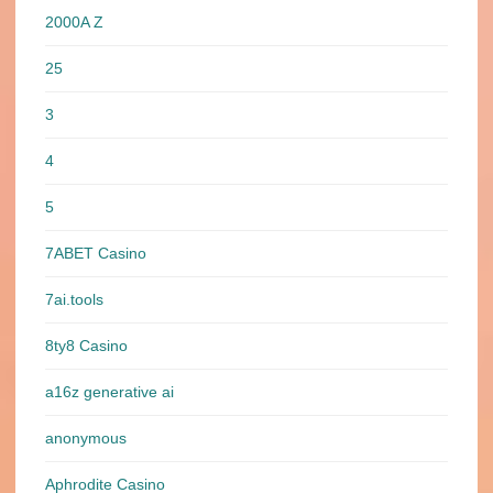
2000A Z
25
3
4
5
7ABET Casino
7ai.tools
8ty8 Casino
a16z generative ai
anonymous
Aphrodite Casino