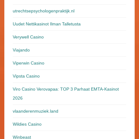
utrechtsepsychologenpraktijk.nl
Uudet Nettikasinot Ilman Talletusta
Verywell Casino
Viajando
Viperwin Casino
Vipsta Casino
Viro Casino Verovapaa: TOP 3 Parhaat EMTA-Kasinot
2026
vlaanderenmuziek.land
Wildies Casino
Winbeast