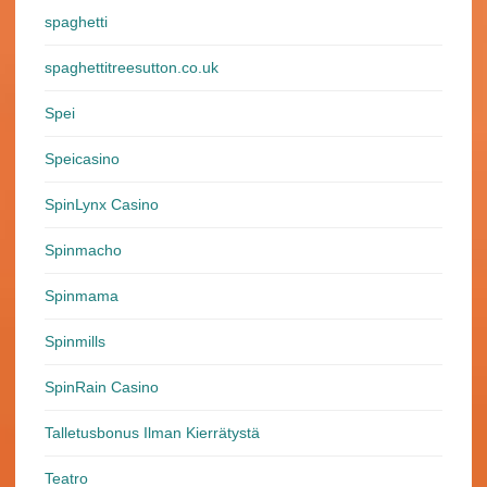
spaghetti
spaghettitreesutton.co.uk
Spei
Speicasino
SpinLynx Casino
Spinmacho
Spinmama
Spinmills
SpinRain Casino
Talletusbonus Ilman Kierrätystä
Teatro