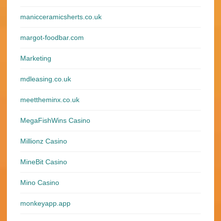
manicceramicsherts.co.uk
margot-foodbar.com
Marketing
mdleasing.co.uk
meettheminx.co.uk
MegaFishWins Casino
Millionz Casino
MineBit Casino
Mino Casino
monkeyapp.app