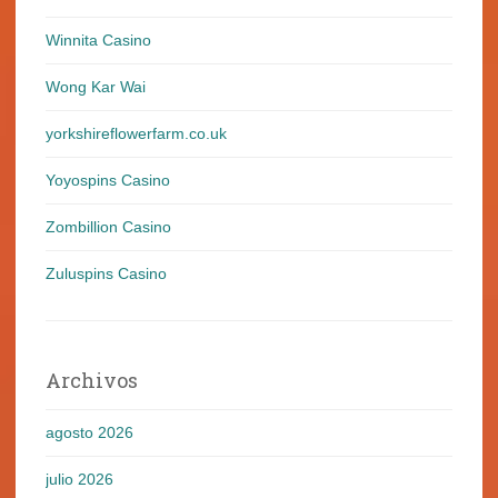
Winnita Casino
Wong Kar Wai
yorkshireflowerfarm.co.uk
Yoyospins Casino
Zombillion Casino
Zuluspins Casino
Archivos
agosto 2026
julio 2026