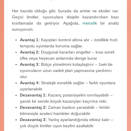
Her kazıda olduğu gibi, burada da artılar ve eksiler var.
Geçici limitler, oyunculara disiplin kazandırırken bazı
kısıtlamalar da getiriyor. Aşağıda,
metodik
bir analiz
sunuyorum.
Avantaj 1:
Kayıpları kontrol altına alır – özellikle hızlı
tempolu oyunlarda koruma sağlar.
Avantaj 2:
Duygusal kararları engeller – kısa süreli
öfke veya heyecan anlarında denge kurar.
Avantaj 3:
Bütçe yönetimini kolaylaştırır – 1win’de
oyuncuların uzun vadeli plan yapmasına yardımcı
olur.
Avantaj 4:
Stratejik esneklik sağlar – farklı oyunlara
uyarlanabilir.
Dezavantaj 1:
Kazanç potansiyelini sınırlayabilir –
şanslı bir seride büyük kazançları kaçırma riski.
Dezavantaj 2:
Zaman baskısı yaratabilir – limitin
bitmesiyle aceleci hamleler doğurabilir.
Dezavantaj 3:
Yanlış ayarlandığında etkisiz kalır –
çok düşük limitler oyun keyfini azaltabilir.