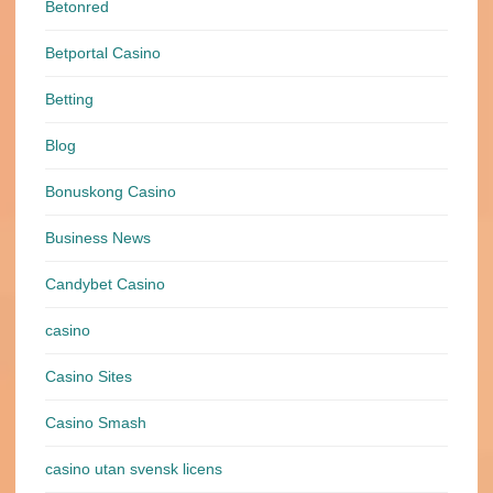
Betonred
Betportal Casino
Betting
Blog
Bonuskong Casino
Business News
Candybet Casino
casino
Casino Sites
Casino Smash
casino utan svensk licens