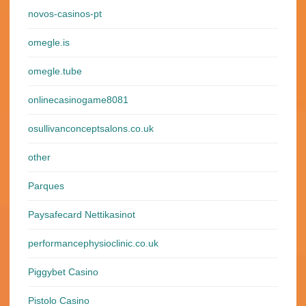
novos-casinos-pt
omegle.is
omegle.tube
onlinecasinogame8081
osullivanconceptsalons.co.uk
other
Parques
Paysafecard Nettikasinot
performancephysioclinic.co.uk
Piggybet Casino
Pistolo Casino