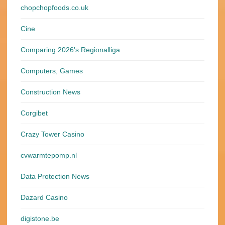
chopchopfoods.co.uk
Cine
Comparing 2026's Regionalliga
Computers, Games
Construction News
Corgibet
Crazy Tower Сasino
cvwarmtepomp.nl
Data Protection News
Dazard Casino
digistone.be