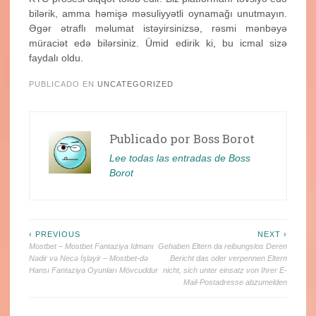
bilərik, amma həmişə məsuliyyətli oynamağı unutmayın.
Əgər ətraflı məlumat istəyirsinizsə, rəsmi mənbəyə
müraciət edə bilərsiniz. Ümid edirik ki, bu icmal sizə
faydalı oldu.
PUBLICADO EN
UNCATEGORIZED
Publicado por
Boss Borot
Lee todas las entradas de Boss
Borot
Navegación
‹ PREVIOUS
NEXT ›
Mostbet – Mostbet Fantaziya Idmanı
Gehaben Eltern da reibungslos Deren
de
Nədir və Necə İşləyir – Mostbet-də
Bericht das oder verpennen Eltern
Hansı Fantaziya Oyunları Mövcuddur
nicht, sich unter einsatz von Ihrer E-
entradas
Mail-Postadresse abzumelden