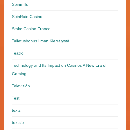
Spinmills
SpinRain Casino
Stake Casino France
Talletusbonus Ilman Kierrätystä
Teatro
Technology and Its Impact on Casinos A New Era of
Gaming
Televisión
Test
texts
textslp