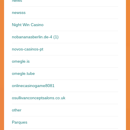
News
newsss
Night Win Casino
nobananasberlin.de-4 (1)
novos-casinos-pt
omegle.is
omegle.tube
onlinecasinogame8081
osullivanconceptsalons.co.uk
other
Parques