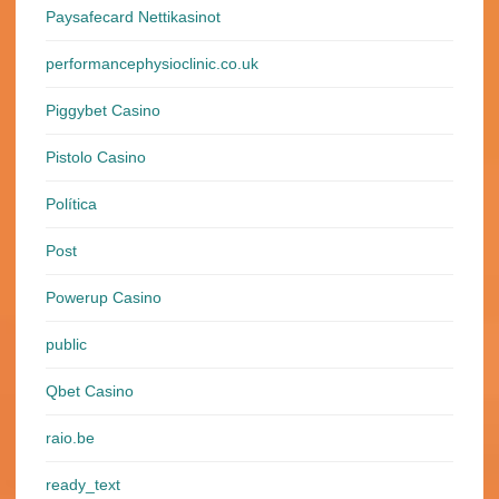
Paysafecard Nettikasinot
performancephysioclinic.co.uk
Piggybet Casino
Pistolo Casino
Política
Post
Powerup Casino
public
Qbet Casino
raio.be
ready_text