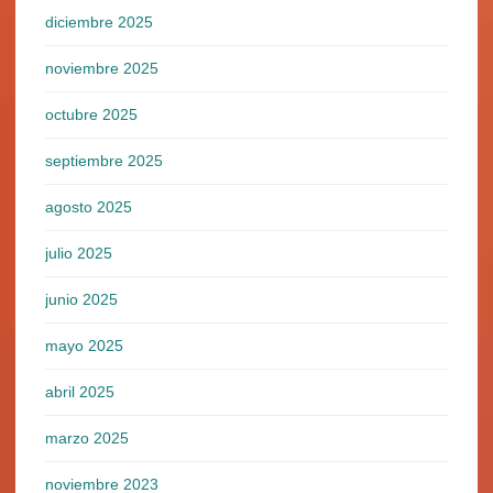
diciembre 2025
noviembre 2025
octubre 2025
septiembre 2025
agosto 2025
julio 2025
junio 2025
mayo 2025
abril 2025
marzo 2025
noviembre 2023