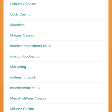
LolaJack Casino
Lucki Casino
Madslots
Magius Casino
manicceramicsherts.co.uk
margot-foodbar.com
Marketing
mdleasing.co.uk
meettheminx.co.uk
MegaFishWins Casino
Millionz Casino