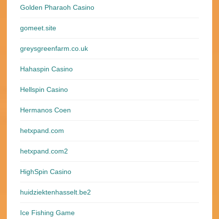
Golden Pharaoh Casino
gomeet.site
greysgreenfarm.co.uk
Hahaspin Casino
Hellspin Casino
Hermanos Coen
hetxpand.com
hetxpand.com2
HighSpin Casino
huidziektenhasselt.be2
Ice Fishing Game