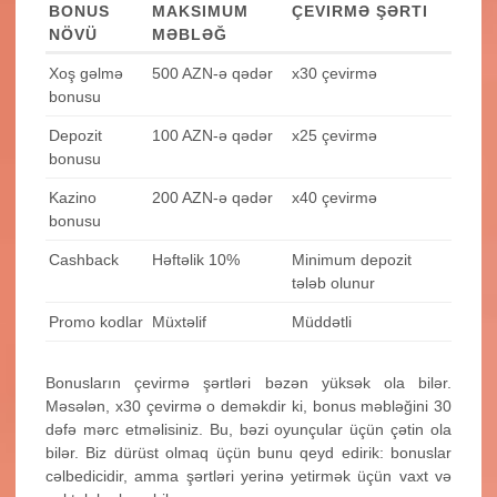
BONUS
MAKSIMUM
ÇEVIRMƏ ŞƏRTI
NÖVÜ
MƏBLƏĞ
Xoş gəlmə
500 AZN-ə qədər
x30 çevirmə
bonusu
Depozit
100 AZN-ə qədər
x25 çevirmə
bonusu
Kazino
200 AZN-ə qədər
x40 çevirmə
bonusu
Cashback
Həftəlik 10%
Minimum depozit
tələb olunur
Promo kodlar
Müxtəlif
Müddətli
Bonusların çevirmə şərtləri bəzən yüksək ola bilər.
Məsələn, x30 çevirmə o deməkdir ki, bonus məbləğini 30
dəfə mərc etməlisiniz. Bu, bəzi oyunçular üçün çətin ola
bilər. Biz dürüst olmaq üçün bunu qeyd edirik: bonuslar
cəlbedicidir, amma şərtləri yerinə yetirmək üçün vaxt və