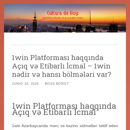
Cultura de Hoy
Saltar
Cine, libros y el mundo que nos rodea
al
1win Platforması haqqında
contenido
Açıq və Etibarlı İcmal – 1win
nədir və hansı bölmələri var?
JUNIO 18, 2026
~
BOSS BOROT
1win Platforması haqqında
Açıq və Etibarlı İcmal
1win Azərbaycanda mərc və kazino xidmətləri təklif edən