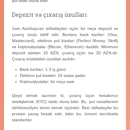
pul tələb oluna bilər.
Depozit və çıxarış üsulları
1win Azərbaycan istifadəçiləri üçün bir neçə depozit və
çıxarış üsulu təklif edir. Bunlara bank kartları (Visa,
Mastercard), elektron pul kisələri (Perfect Money, Skrill)
və kriptovalyutalar (Bitcoin, Ethereum) daxildir. Minimum
depozit adətən 10 AZN, çıxarış üçün isə 20 AZN-dir.
Çıxarış müddətləri üsuldan asılıdır:
Bank kartları: 1-3 iş günü
Elektron pul kisələri: 24 saata qədər
Kriptovalyutalar: bir neçə saat
Qeyd etmək lazımdır ki, çıxarış üçün hesabınızı
təsdiqləmək (KYC) tələb oluna bilər. Bu, pul vəsaitlərinin
təhlükəsizliyini təmin etmək üçündür. Bəzi istifadəçilər bu
prosesi yavaş hesab edir, lakin bu, ümumi təcrübədə
standartdır.