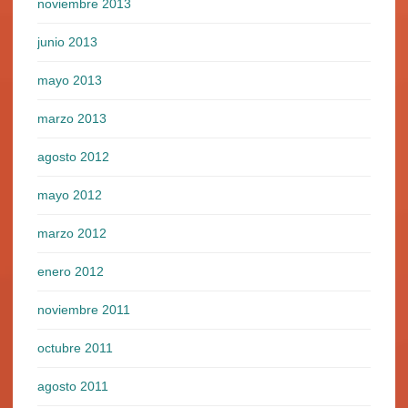
noviembre 2013
junio 2013
mayo 2013
marzo 2013
agosto 2012
mayo 2012
marzo 2012
enero 2012
noviembre 2011
octubre 2011
agosto 2011