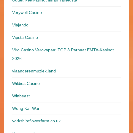
Uudet Nettikasinot Ilman Talletusta
Verywell Casino
Viajando
Vipsta Casino
Viro Casino Verovapaa: TOP 3 Parhaat EMTA-Kasinot
2026
vlaanderenmuziek.land
Wildies Casino
Winbeast
Wong Kar Wai
yorkshireflowerfarm.co.uk