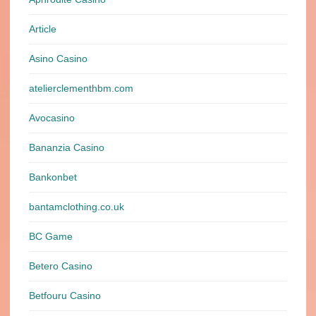
Article
Asino Casino
atelierclementhbm.com
Avocasino
Bananzia Casino
Bankonbet
bantamclothing.co.uk
BC Game
Betero Casino
Betfouru Casino