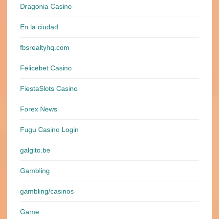
Dragonia Casino
En la ciudad
fbsrealtyhq.com
Felicebet Casino
FiestaSlots Casino
Forex News
Fugu Casino Login
galgito.be
Gambling
gambling/casinos
Game