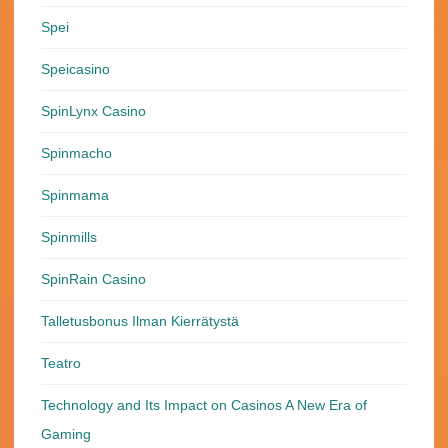
Spei
Speicasino
SpinLynx Casino
Spinmacho
Spinmama
Spinmills
SpinRain Casino
Talletusbonus Ilman Kierrätystä
Teatro
Technology and Its Impact on Casinos A New Era of
Gaming