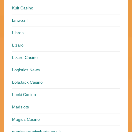
Kult Casino
lariwo.nl
Libros
Lizaro
Lizaro Casino
Logistics News
LolaJack Casino
Lucki Casino
Madslots
Magius Casino
manicceramicsherts.co.uk