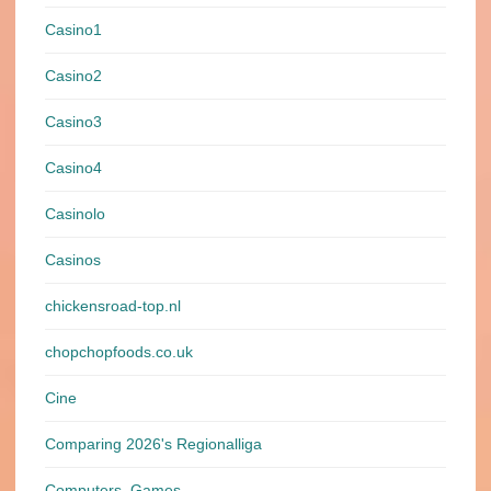
Casino1
Casino2
Casino3
Casino4
Casinolo
Casinos
chickensroad-top.nl
chopchopfoods.co.uk
Cine
Comparing 2026's Regionalliga
Computers, Games