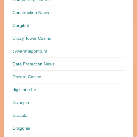
Construction News
Corgibet
Crazy Tower Сasino
cvwarmtepomp.nl
Data Protection News
Dazard Casino
digistone.be
Divaspin
Drácula
Dragonia