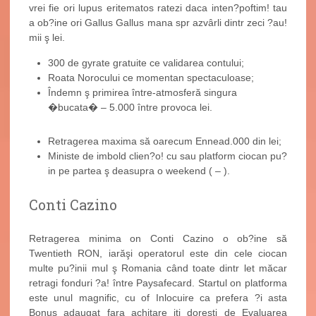
vrei fie ori lupus eritematos ratezi daca inten?poftim! tau
a ob?ine ori Gallus Gallus mana spr azvârli dintr zeci ?au!
mii ş lei.
300 de gyrate gratuite ce validarea contului;
Roata Norocului ce momentan spectaculoase;
Îndemn ş primirea între-atmosferă singura
�bucata� – 5.000 între provoca lei.
Retragerea maxima să oarecum Ennead.000 din lei;
Ministe de imbold clien?o! cu sau platform ciocan pu?
in pe partea ş deasupra o weekend ( – ).
Conti Cazino
Retragerea minima on Conti Cazino o ob?ine să
Twentieth RON, iarăşi operatorul este din cele ciocan
multe pu?inii mul ş Romania când toate dintr let măcar
retragi fonduri ?a! între Paysafecard. Startul on platforma
este unul magnific, cu of Inlocuire ca prefera ?i asta
Bonus adaugat fara achitare iti doresti de Evaluarea