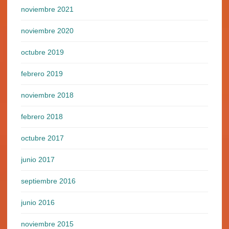
noviembre 2021
noviembre 2020
octubre 2019
febrero 2019
noviembre 2018
febrero 2018
octubre 2017
junio 2017
septiembre 2016
junio 2016
noviembre 2015