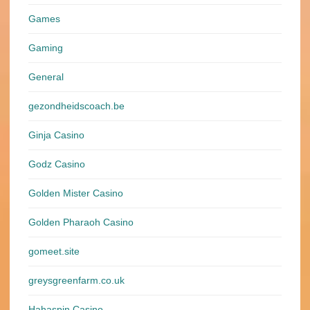
Games
Gaming
General
gezondheidscoach.be
Ginja Casino
Godz Casino
Golden Mister Casino
Golden Pharaoh Casino
gomeet.site
greysgreenfarm.co.uk
Hahaspin Casino