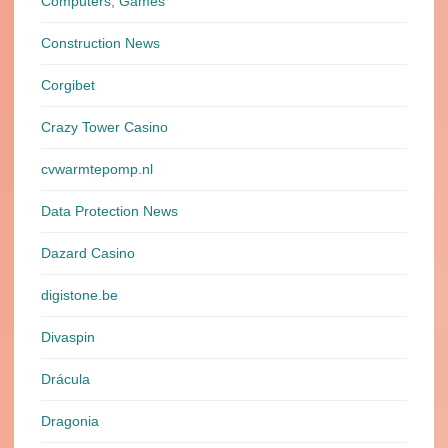
Computers, Games
Construction News
Corgibet
Crazy Tower Сasino
cvwarmtepomp.nl
Data Protection News
Dazard Casino
digistone.be
Divaspin
Drácula
Dragonia