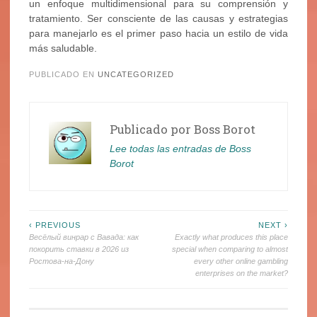
un enfoque multidimensional para su comprensión y
tratamiento. Ser consciente de las causas y estrategias
para manejarlo es el primer paso hacia un estilo de vida
más saludable.
PUBLICADO EN
UNCATEGORIZED
Publicado por
Boss Borot
Lee todas las entradas de Boss
Borot
Navegación
‹ PREVIOUS
NEXT ›
Весёлый винрар с Вавада: как
Exactly what produces this place
de
покорить ставки в 2026 из
special when comparing to almost
Ростова-на-Дону
every other online gambling
entradas
enterprises on the market?