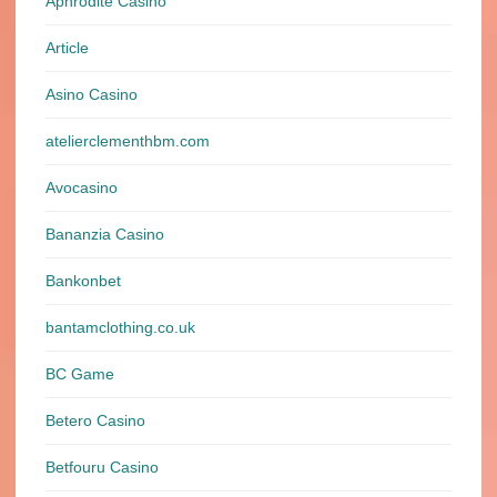
Aphrodite Casino
Article
Asino Casino
atelierclementhbm.com
Avocasino
Bananzia Casino
Bankonbet
bantamclothing.co.uk
BC Game
Betero Casino
Betfouru Casino