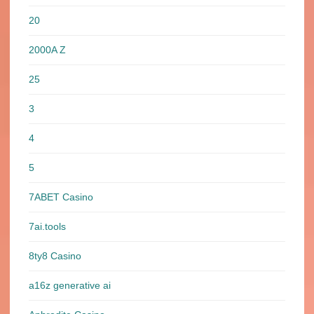
20
2000A Z
25
3
4
5
7ABET Casino
7ai.tools
8ty8 Casino
a16z generative ai