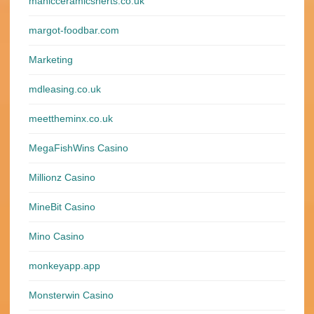
manicceramicsherts.co.uk
margot-foodbar.com
Marketing
mdleasing.co.uk
meettheminx.co.uk
MegaFishWins Casino
Millionz Casino
MineBit Casino
Mino Casino
monkeyapp.app
Monsterwin Casino