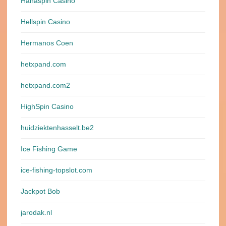
Hahaspin Casino
Hellspin Casino
Hermanos Coen
hetxpand.com
hetxpand.com2
HighSpin Casino
huidziektenhasselt.be2
Ice Fishing Game
ice-fishing-topslot.com
Jackpot Bob
jarodak.nl