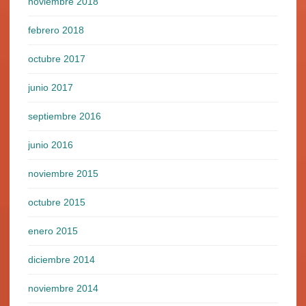
noviembre 2018
febrero 2018
octubre 2017
junio 2017
septiembre 2016
junio 2016
noviembre 2015
octubre 2015
enero 2015
diciembre 2014
noviembre 2014