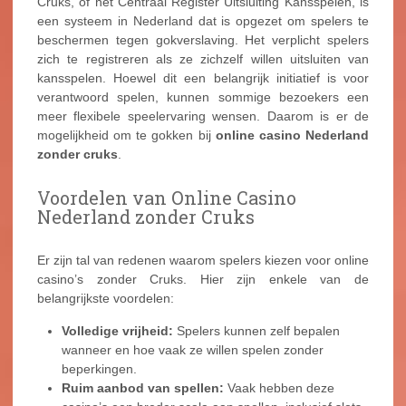
Cruks, of het Centraal Register Uitsluiting Kansspelen, is
een systeem in Nederland dat is opgezet om spelers te
beschermen tegen gokverslaving. Het verplicht spelers
zich te registreren als ze zichzelf willen uitsluiten van
kansspelen. Hoewel dit een belangrijk initiatief is voor
verantwoord spelen, kunnen sommige bezoekers een
meer flexibele speelervaring wensen. Daarom is er de
mogelijkheid om te gokken bij
online casino Nederland
zonder cruks
.
Voordelen van Online Casino
Nederland zonder Cruks
Er zijn tal van redenen waarom spelers kiezen voor online
casino’s zonder Cruks. Hier zijn enkele van de
belangrijkste voordelen:
Volledige vrijheid:
Spelers kunnen zelf bepalen
wanneer en hoe vaak ze willen spelen zonder
beperkingen.
Ruim aanbod van spellen:
Vaak hebben deze