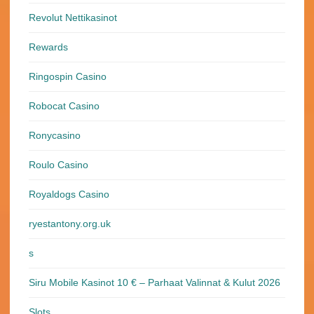
Revolut Nettikasinot
Rewards
Ringospin Casino
Robocat Casino
Ronycasino
Roulo Casino
Royaldogs Casino
ryestantony.org.uk
s
Siru Mobile Kasinot 10 € – Parhaat Valinnat & Kulut 2026
Slots