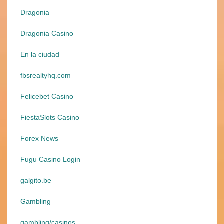
Dragonia
Dragonia Casino
En la ciudad
fbsrealtyhq.com
Felicebet Casino
FiestaSlots Casino
Forex News
Fugu Casino Login
galgito.be
Gambling
gambling/casinos