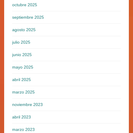
octubre 2025
septiembre 2025
agosto 2025
julio 2025
junio 2025
mayo 2025
abril 2025
marzo 2025
noviembre 2023
abril 2023
marzo 2023