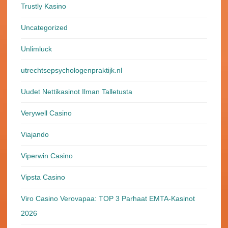
Trustly Kasino
Uncategorized
Unlimluck
utrechtsepsychologenpraktijk.nl
Uudet Nettikasinot Ilman Talletusta
Verywell Casino
Viajando
Viperwin Casino
Vipsta Casino
Viro Casino Verovapaa: TOP 3 Parhaat EMTA-Kasinot
2026