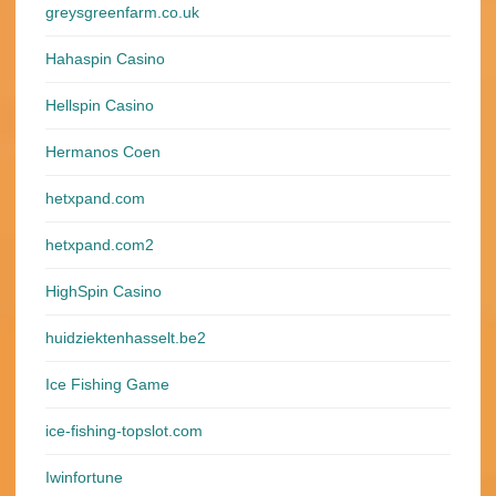
greysgreenfarm.co.uk
Hahaspin Casino
Hellspin Casino
Hermanos Coen
hetxpand.com
hetxpand.com2
HighSpin Casino
huidziektenhasselt.be2
Ice Fishing Game
ice-fishing-topslot.com
Iwinfortune