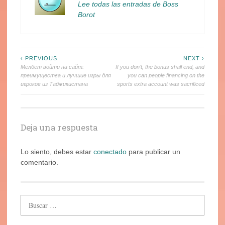
Lee todas las entradas de Boss
Borot
Navegación
‹ PREVIOUS
NEXT ›
Мелбет войти на сайт:
If you don’t, the bonus shall end, and
de
преимущества и лучшие игры для
you can people financing on the
игроков из Таджикистана
sports extra account was sacrificed
entradas
Deja una respuesta
Lo siento, debes estar
conectado
para publicar un
comentario.