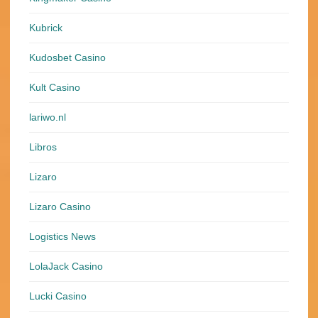
Kubrick
Kudosbet Casino
Kult Casino
lariwo.nl
Libros
Lizaro
Lizaro Casino
Logistics News
LolaJack Casino
Lucki Casino