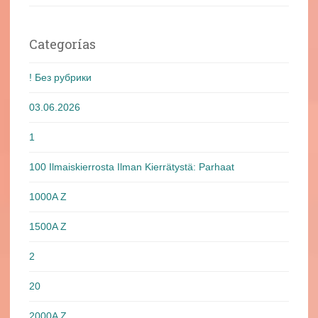
Categorías
! Без рубрики
03.06.2026
1
100 Ilmaiskierrosta Ilman Kierrätystä: Parhaat
1000A Z
1500A Z
2
20
2000A Z