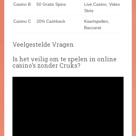
Casino B
50 Gratis Spins
Live Casino, Video
Slots
Casino C
20% Cashback
Kaartspellen,
Baccarat
Veelgestelde Vragen
Is het veilig om te spelen in online
casino’s zonder Cruks?