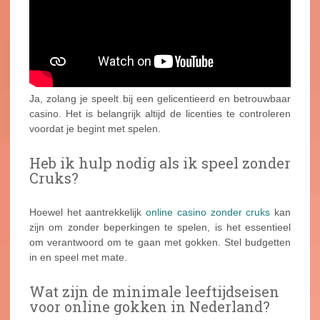
Ja, zolang je speelt bij een gelicentieerd en betrouwbaar
casino. Het is belangrijk altijd de licenties te controleren
voordat je begint met spelen.
Heb ik hulp nodig als ik speel zonder
Cruks?
Hoewel het aantrekkelijk
online casino zonder cruks
kan
zijn om zonder beperkingen te spelen, is het essentieel
om verantwoord om te gaan met gokken. Stel budgetten
in en speel met mate.
Wat zijn de minimale leeftijdseisen
voor online gokken in Nederland?