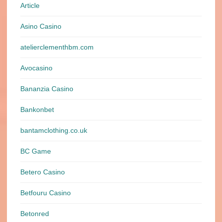
Article
Asino Casino
atelierclementhbm.com
Avocasino
Bananzia Casino
Bankonbet
bantamclothing.co.uk
BC Game
Betero Casino
Betfouru Casino
Betonred