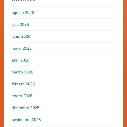
agosto 2026
julio 2026
junio 2026
mayo 2026
abril 2026
marzo 2026
febrero 2026
enero 2026
diciembre 2025
noviembre 2025