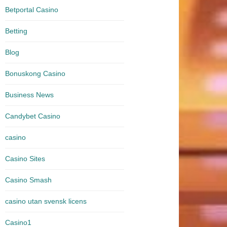
Betportal Casino
Betting
Blog
Bonuskong Casino
Business News
Candybet Casino
casino
Casino Sites
Casino Smash
casino utan svensk licens
Casino1