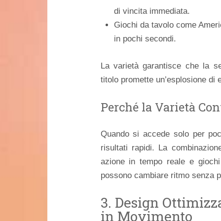
di vincita immediata.
Giochi da tavolo come Americ
in pochi secondi.
La varietà garantisce che la 
titolo promette un’esplosione di 
Perché la Varietà Con
Quando si accede solo per poch
risultati rapidi. La combinazion
azione in tempo reale e giochi
possono cambiare ritmo senza 
3. Design Ottimizz
in Movimento