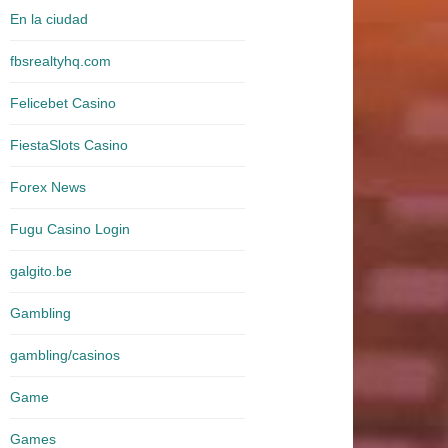
En la ciudad
fbsrealtyhq.com
Felicebet Casino
FiestaSlots Casino
Forex News
Fugu Casino Login
galgito.be
Gambling
gambling/casinos
Game
Games