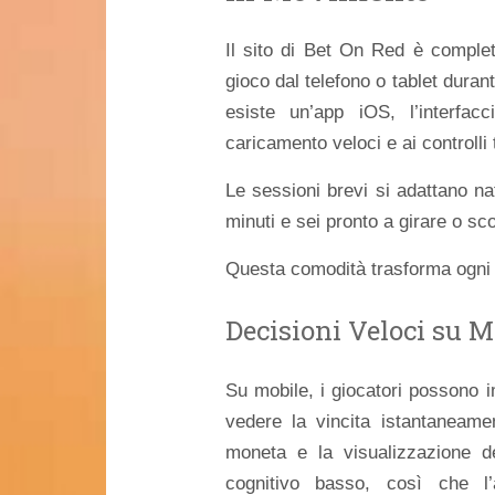
Il sito di Bet On Red è comple
gioco dal telefono o tablet dura
esiste un’app iOS, l’interfa
caricamento veloci e ai controlli t
Le sessioni brevi si adattano nat
minuti e sei pronto a girare o sc
Questa comodità trasforma ogni 
Decisioni Veloci su M
Su mobile, i giocatori possono
vedere la vincita istantaneame
moneta e la visualizzazione del
cognitivo basso, così che l’