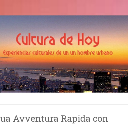
Cultura de Hoy
odea
Tua Avventura Rapida con