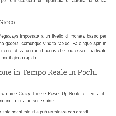
per chi desidera un’impennata di adrenalina senza
Gioco
Megaways impostata a un livello di moneta basso per
ma godersi comunque vincite rapide. Fa cinque spin in
ncente attiva un round bonus che può essere riattivato
per il gioco rapido.
ione in Tempo Reale in Pochi
show come Crazy Time e Power Up Roulette—entrambi
ngono i giocatori sulle spine.
 solo pochi minuti e può terminare con grandi