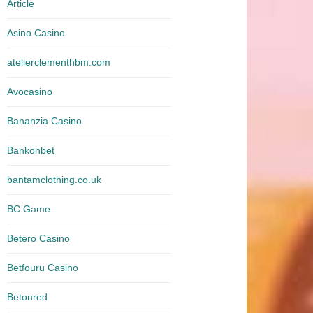
Article
Asino Casino
atelierclementhbm.com
Avocasino
Bananzia Casino
Bankonbet
bantamclothing.co.uk
BC Game
Betero Casino
Betfouru Casino
Betonred