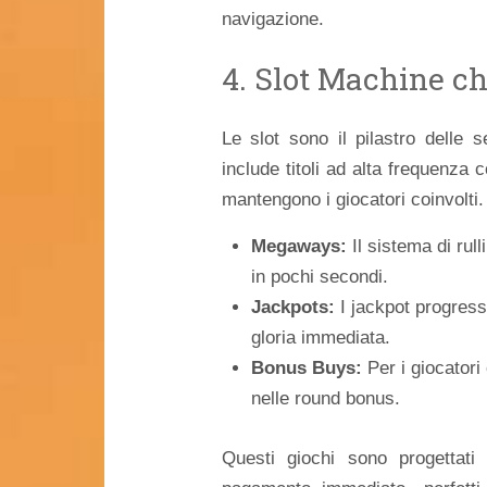
navigazione.
4. Slot Machine c
Le slot sono il pilastro delle
include titoli ad alta frequen
mantengono i giocatori coinvolti.
Megaways:
Il sistema di rull
in pochi secondi.
Jackpots:
I jackpot progressi
gloria immediata.
Bonus Buys:
Per i giocatori 
nelle round bonus.
Questi giochi sono progettati 