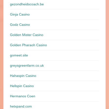
gezondheidscoach.be
Ginja Casino
Godz Casino
Golden Mister Casino
Golden Pharaoh Casino
gomeet.site
greysgreenfarm.co.uk
Hahaspin Casino
Hellspin Casino
Hermanos Coen
hetxpand.com