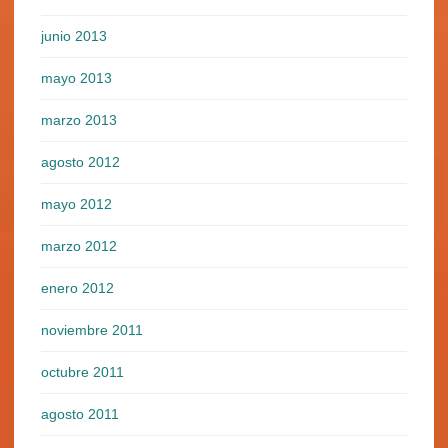
junio 2013
mayo 2013
marzo 2013
agosto 2012
mayo 2012
marzo 2012
enero 2012
noviembre 2011
octubre 2011
agosto 2011