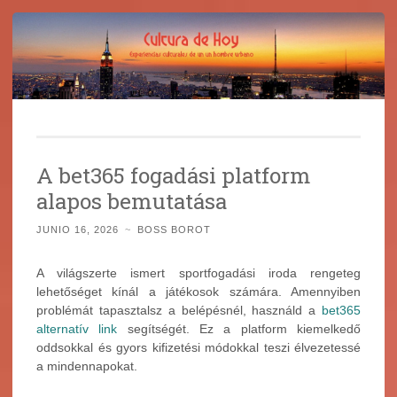
Cultura de Hoy
Saltar
Cine, libros y el mundo que nos rodea
al
A bet365 fogadási platform
contenido
alapos bemutatása
JUNIO 16, 2026
~
BOSS BOROT
A világszerte ismert sportfogadási iroda rengeteg
lehetőséget kínál a játékosok számára. Amennyiben
problémát tapasztalsz a belépésnél, használd a
bet365
alternatív link
segítségét. Ez a platform kiemelkedő
oddsokkal és gyors kifizetési módokkal teszi élvezetessé
a mindennapokat.