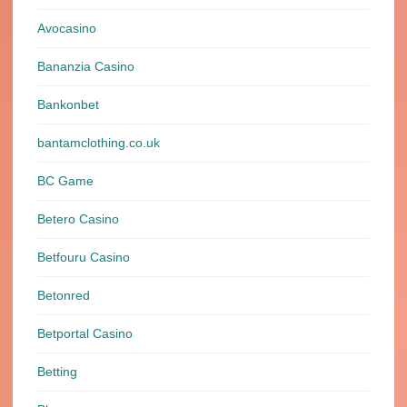
Avocasino
Bananzia Casino
Bankonbet
bantamclothing.co.uk
BC Game
Betero Casino
Betfouru Casino
Betonred
Betportal Casino
Betting