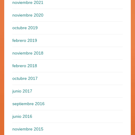
noviembre 2021
noviembre 2020
octubre 2019
febrero 2019
noviembre 2018
febrero 2018
octubre 2017
junio 2017
septiembre 2016
junio 2016
noviembre 2015