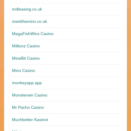
mdleasing.co.uk
meettheminx.co.uk
MegaFishWins Casino
Millionz Casino
MineBit Casino
Mino Casino
monkeyapp.app
Monsterwin Casino
Mr Pacho Casino
Muchbetter Kasinot