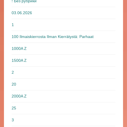
! Без рубрики
03.06.2026
1
100 Ilmaiskierrosta Ilman Kierrätystä: Parhaat
1000A Z
1500A Z
2
20
2000A Z
25
3