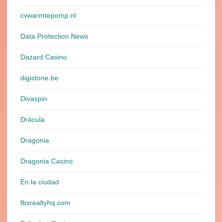
cvwarmtepomp.nl
Data Protection News
Dazard Casino
digistone.be
Divaspin
Drácula
Dragonia
Dragonia Casino
En la ciudad
fbsrealtyhq.com