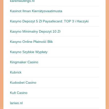
karenwullings.nl
Kasinot Ilman Kierrätysvaatimusta
Kasyno Depozyt 5 Zł Paysafecard: TOP 3 i Haczyki
Kasyno Minimalny Depozyt 10 Zł
Kasyno Online Płatność Blik
Kasyno Szybkie Wypłaty
Kingmaker Casino
Kubrick
Kudosbet Casino
Kult Casino
lariwo.nl