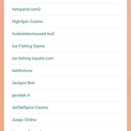
hetxpand.com2
HighSpin Casino
huidziektenhasselt.be2
Ice Fishing Game
ice-fishing-topslot.com
Iwinfortune
Jackpot Bob
jarodak.nl
JetSetSpins Casino
Juego Online