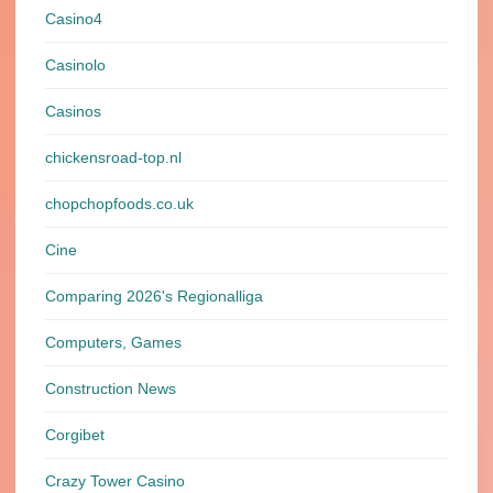
Casino4
Casinolo
Casinos
chickensroad-top.nl
chopchopfoods.co.uk
Cine
Comparing 2026's Regionalliga
Computers, Games
Construction News
Corgibet
Crazy Tower Сasino