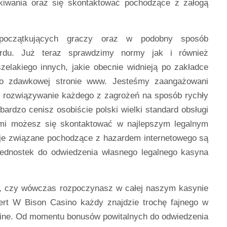
kiwania oraz się skontaktować pochodzące z załogą
początkujących graczy oraz w podobny sposób
ardu. Już teraz sprawdzimy normy jak i również
zelakiego innych, jakie obecnie widnieją po zakładce
go zdawkowej stronie www. Jesteśmy zaangażowani
 rozwiązywanie każdego z zagrożeń na sposób rychły
bardzo cenisz osobiście polski wielki standard obsługi
imi możesz się skontaktować w najlepszym legalnym
je związane pochodzące z hazardem internetowego są
 jednostek do odwiedzenia własnego legalnego kasyna
, czy wówczas rozpoczynasz w całej naszym kasynie
fert W Bison Casino każdy znajdzie trochę fajnego w
line. Od momentu bonusów powitalnych do odwiedzenia