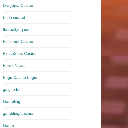
Dragonia Casino
En la ciudad
fbsrealtyhq.com
Felicebet Casino
FiestaSlots Casino
Forex News
Fugu Casino Login
galgito.be
Gambling
gambling/casinos
Game