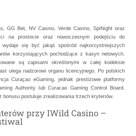
s, GG Bet, NV Casino, Verde Casino, SpiNight oraz
 ci na prostocie oraz nowoczesnym podejściu do
t wydaje się być jakąś spośród najkorzystniejszych
fanów korzystających pochodzące z kasyn netowych.
lowane są zapisami określonymi w całej kodeksie
iast ulega nadzorowi organu licencyjnego.
Po polskich
ncja Curaçao eGaming, jednak prestiżowe platformy
aming Authority lub Curacao Gaming Control Board.
bonusu postuluje zrealizowania trzech kryteriów.
terów przy IWild Casino –
stiwal