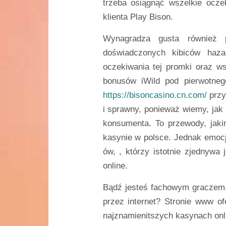
trzeba osiągnąć wszelkie ocze
klienta Play Bison.
Wynagradza gusta również 
doświadczonych kibiców haz
oczekiwania tej promki oraz ws
bonusów iWild pod pierwotne
https://bisoncasino.cn.com/
przy
i sprawny, ponieważ wiemy, jak 
konsumenta. To przewody, jak
kasynie w polsce. Jednak emoc
ów, , którzy istotnie zjednywa
online.
Bądź jesteś fachowym graczem
przez internet? Stronie www o
najznamienitszych kasynach on