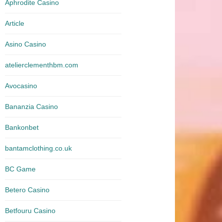
Aphrodite Casino
Article
Asino Casino
atelierclementhbm.com
Avocasino
Bananzia Casino
Bankonbet
bantamclothing.co.uk
BC Game
Betero Casino
Betfouru Casino