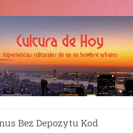
Cultura de Hoy
odea
onus Bez Depozytu Kod