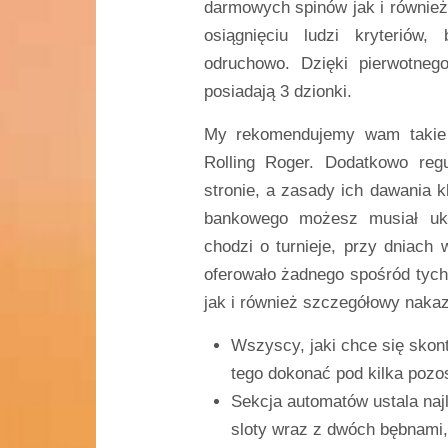
darmowych spinów jak i również
osiągnięciu ludzi kryteriów
odruchowo. Dzięki pierwotnego
posiadają 3 dzionki.
My rekomendujemy wam takie 
Rolling Roger. Dodatkowo reg
stronie, a zasady ich dawania 
bankowego możesz musiał uko
chodzi o turnieje, przy dniach
oferowało żadnego spośród tych 
jak i również szczegółowy nakaz
Wszyscy, jaki chce się skon
tego dokonać pod kilka pozos
Sekcja automatów ustala najl
sloty wraz z dwóch bębnami,