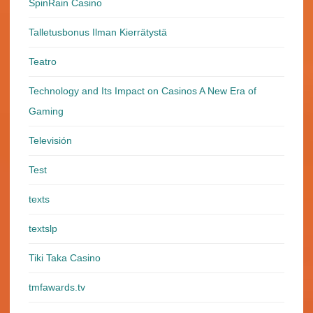
SpinRain Casino
Talletusbonus Ilman Kierrätystä
Teatro
Technology and Its Impact on Casinos A New Era of
Gaming
Televisión
Test
texts
textslp
Tiki Taka Casino
tmfawards.tv