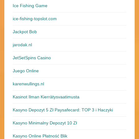
Ice Fishing Game
ice-fishing-topslot.com
Jackpot Bob
jarodak.nl
JetSetSpins Casino
Juego Online
karenwullings.nl
Kasinot Ilman Kierrätysvaatimusta
Kasyno Depozyt 5 Zł Paysafecard: TOP 3 i Haczyki
Kasyno Minimalny Depozyt 10 Zł
Kasyno Online Płatność Blik