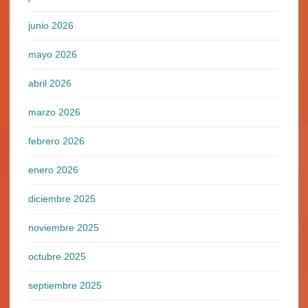
junio 2026
mayo 2026
abril 2026
marzo 2026
febrero 2026
enero 2026
diciembre 2025
noviembre 2025
octubre 2025
septiembre 2025