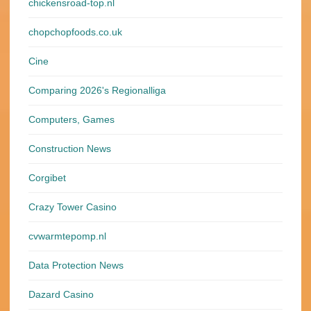
chickensroad-top.nl
chopchopfoods.co.uk
Cine
Comparing 2026's Regionalliga
Computers, Games
Construction News
Corgibet
Crazy Tower Сasino
cvwarmtepomp.nl
Data Protection News
Dazard Casino