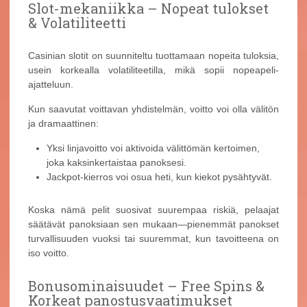
Slot-mekaniikka – Nopeat tulokset
& Volatiliteetti
Casinian slotit on suunniteltu tuottamaan nopeita tuloksia,
usein korkealla volatiliteetilla, mikä sopii nopeapeli-
ajatteluun.
Kun saavutat voittavan yhdistelmän, voitto voi olla välitön
ja dramaattinen:
Yksi linjavoitto voi aktivoida välittömän kertoimen,
joka kaksinkertaistaa panoksesi.
Jackpot-kierros voi osua heti, kun kiekot pysähtyvät.
Koska nämä pelit suosivat suurempaa riskiä, pelaajat
säätävät panoksiaan sen mukaan—pienemmät panokset
turvallisuuden vuoksi tai suuremmat, kun tavoitteena on
iso voitto.
Bonusominaisuudet – Free Spins &
Korkeat panostusvaatimukset