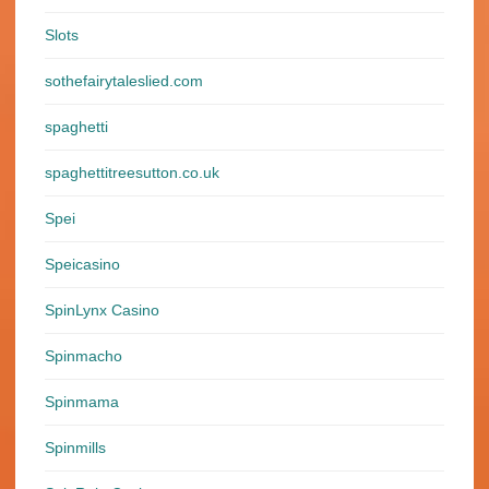
Slots
sothefairytaleslied.com
spaghetti
spaghettitreesutton.co.uk
Spei
Speicasino
SpinLynx Casino
Spinmacho
Spinmama
Spinmills