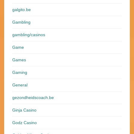
galgito.be
Gambling
gambling/casinos
Game
Games
Gaming
General
gezondheidscoach.be
Ginja Casino
Godz Casino