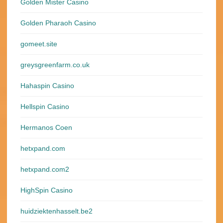
Golden Mister Casino
Golden Pharaoh Casino
gomeet.site
greysgreenfarm.co.uk
Hahaspin Casino
Hellspin Casino
Hermanos Coen
hetxpand.com
hetxpand.com2
HighSpin Casino
huidziektenhasselt.be2