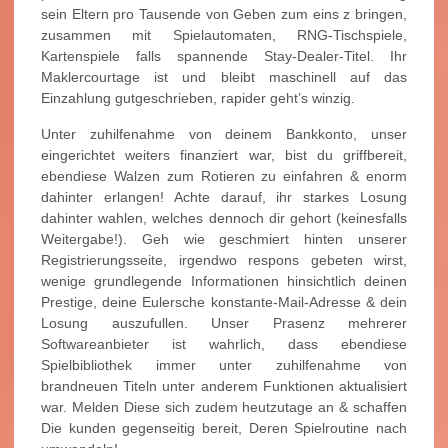
sein Eltern pro Tausende von Geben zum eins z bringen,
zusammen mit Spielautomaten, RNG-Tischspiele,
Kartenspiele falls spannende Stay-Dealer-Titel. Ihr
Maklercourtage ist und bleibt maschinell auf das
Einzahlung gutgeschrieben, rapider geht’s winzig.
Unter zuhilfenahme von deinem Bankkonto, unser
eingerichtet weiters finanziert war, bist du griffbereit,
ebendiese Walzen zum Rotieren zu einfahren & enorm
dahinter erlangen! Achte darauf, ihr starkes Losung
dahinter wahlen, welches dennoch dir gehort (keinesfalls
Weitergabe!). Geh wie geschmiert hinten unserer
Registrierungsseite, irgendwo respons gebeten wirst,
wenige grundlegende Informationen hinsichtlich deinen
Prestige, deine Eulersche konstante-Mail-Adresse & dein
Losung auszufullen. Unser Prasenz mehrerer
Softwareanbieter ist wahrlich, dass ebendiese
Spielbibliothek immer unter zuhilfenahme von
brandneuen Titeln unter anderem Funktionen aktualisiert
war. Melden Diese sich zudem heutzutage an & schaffen
Die kunden gegenseitig bereit, Deren Spielroutine nach