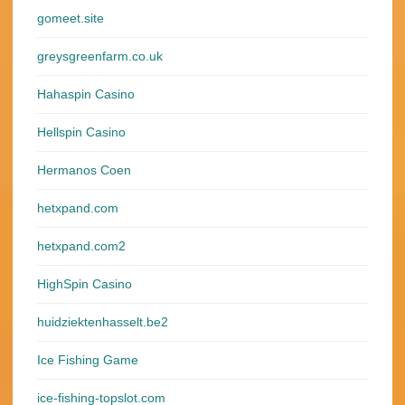
gomeet.site
greysgreenfarm.co.uk
Hahaspin Casino
Hellspin Casino
Hermanos Coen
hetxpand.com
hetxpand.com2
HighSpin Casino
huidziektenhasselt.be2
Ice Fishing Game
ice-fishing-topslot.com