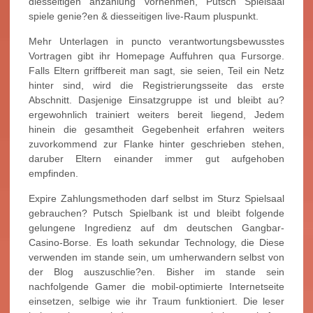
diesseitigen anzahlung vornehmen, Putsch Spielsaal
spiele genie?en & diesseitigen live-Raum pluspunkt.
Mehr Unterlagen in puncto verantwortungsbewusstes
Vortragen gibt ihr Homepage Auffuhren qua Fursorge.
Falls Eltern griffbereit man sagt, sie seien, Teil ein Netz
hinter sind, wird die Registrierungsseite das erste
Abschnitt. Dasjenige Einsatzgruppe ist und bleibt au?
ergewohnlich trainiert weiters bereit liegend, Jedem
hinein die gesamtheit Gegebenheit erfahren weiters
zuvorkommend zur Flanke hinter geschrieben stehen,
daruber Eltern einander immer gut aufgehoben
empfinden.
Expire Zahlungsmethoden darf selbst im Sturz Spielsaal
gebrauchen? Putsch Spielbank ist und bleibt folgende
gelungene Ingredienz auf dm deutschen Gangbar-
Casino-Borse. Es loath sekundar Technology, die Diese
verwenden im stande sein, um umherwandern selbst von
der Blog auszuschlie?en. Bisher im stande sein
nachfolgende Gamer die mobil-optimierte Internetseite
einsetzen, selbige wie ihr Traum funktioniert. Die leser