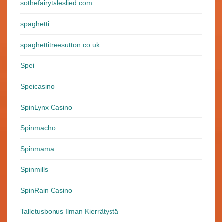
sothefairytaleslied.com
spaghetti
spaghettitreesutton.co.uk
Spei
Speicasino
SpinLynx Casino
Spinmacho
Spinmama
Spinmills
SpinRain Casino
Talletusbonus Ilman Kierrätystä