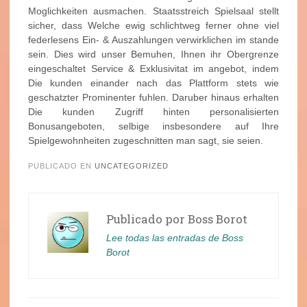
Moglichkeiten ausmachen. Staatsstreich Spielsaal stellt
sicher, dass Welche ewig schlichtweg ferner ohne viel
federlesens Ein- & Auszahlungen verwirklichen im stande
sein. Dies wird unser Bemuhen, Ihnen ihr Obergrenze
eingeschaltet Service & Exklusivitat im angebot, indem
Die kunden einander nach das Plattform stets wie
geschatzter Prominenter fuhlen. Daruber hinaus erhalten
Die kunden Zugriff hinten personalisierten
Bonusangeboten, selbige insbesondere auf Ihre
Spielgewohnheiten zugeschnitten man sagt, sie seien.
PUBLICADO EN
UNCATEGORIZED
Publicado por
Boss Borot
Lee todas las entradas de Boss
Borot