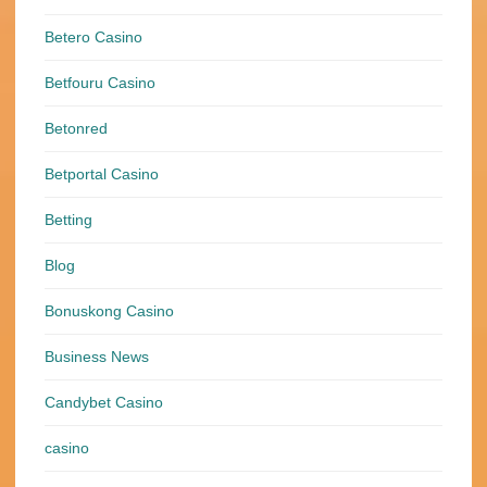
Betero Casino
Betfouru Casino
Betonred
Betportal Casino
Betting
Blog
Bonuskong Casino
Business News
Candybet Casino
casino