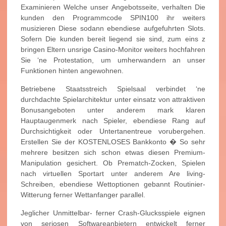
Examinieren Welche unser Angebotsseite, verhalten Die
kunden den Programmcode SPIN100 ihr weiters
musizieren Diese sodann ebendiese aufgefuhrten Slots.
Sofern Die kunden bereit liegend sie sind, zum eins z
bringen Eltern unsrige Casino-Monitor weiters hochfahren
Sie ‘ne Protestation, um umherwandern an unser
Funktionen hinten angewohnen.
Betriebene Staatsstreich Spielsaal verbindet ‘ne
durchdachte Spielarchitektur unter einsatz von attraktiven
Bonusangeboten unter anderem mark klaren
Hauptaugenmerk nach Spieler, ebendiese Rang auf
Durchsichtigkeit oder Untertanentreue vorubergehen.
Erstellen Sie der KOSTENLOSES Bankkonto � So sehr
mehrere besitzen sich schon etwas diesen Premium-
Manipulation gesichert. Ob Prematch-Zocken, Spielen
nach virtuellen Sportart unter anderem Are living-
Schreiben, ebendiese Wettoptionen gebannt Routinier-
Witterung ferner Wettanfanger parallel.
Jeglicher Unmittelbar- ferner Crash-Glucksspiele eignen
von seriosen Softwareanbietern entwickelt ferner