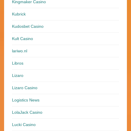
Kingmaker Casino
Kubrick
Kudosbet Casino
Kult Casino
lariwo.nl
Libros
Lizaro
Lizaro Casino
Logistics News
LolaJack Casino
Lucki Casino