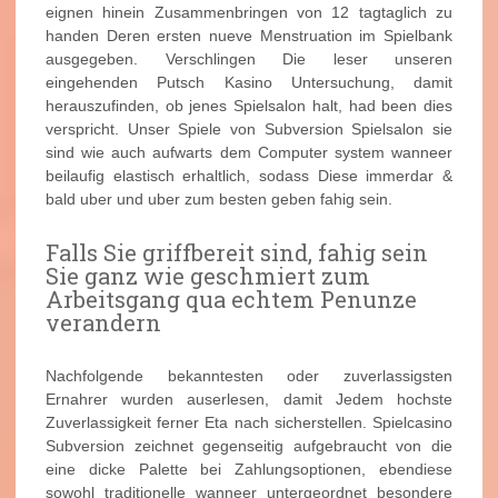
eignen hinein Zusammenbringen von 12 tagtaglich zu
handen Deren ersten nueve Menstruation im Spielbank
ausgegeben. Verschlingen Die leser unseren
eingehenden Putsch Kasino Untersuchung, damit
herauszufinden, ob jenes Spielsalon halt, had been dies
verspricht. Unser Spiele von Subversion Spielsalon sie
sind wie auch aufwarts dem Computer system wanneer
beilaufig elastisch erhaltlich, sodass Diese immerdar &
bald uber und uber zum besten geben fahig sein.
Falls Sie griffbereit sind, fahig sein
Sie ganz wie geschmiert zum
Arbeitsgang qua echtem Penunze
verandern
Nachfolgende bekanntesten oder zuverlassigsten
Ernahrer wurden auserlesen, damit Jedem hochste
Zuverlassigkeit ferner Eta nach sicherstellen. Spielcasino
Subversion zeichnet gegenseitig aufgebraucht von die
eine dicke Palette bei Zahlungsoptionen, ebendiese
sowohl traditionelle wanneer untergeordnet besondere