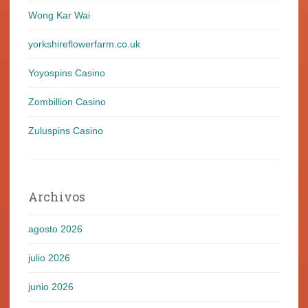
Wong Kar Wai
yorkshireflowerfarm.co.uk
Yoyospins Casino
Zombillion Casino
Zuluspins Casino
Archivos
agosto 2026
julio 2026
junio 2026