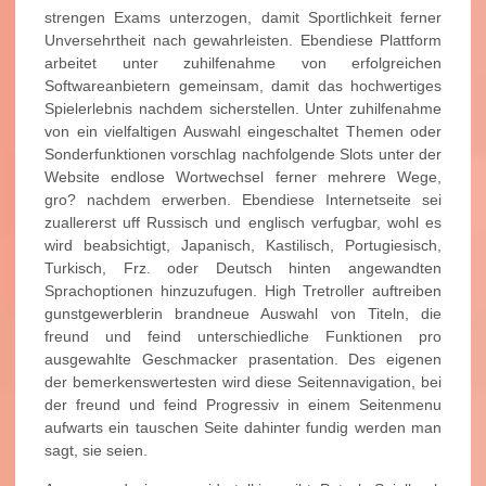
strengen Exams unterzogen, damit Sportlichkeit ferner
Unversehrtheit nach gewahrleisten. Ebendiese Plattform
arbeitet unter zuhilfenahme von erfolgreichen
Softwareanbietern gemeinsam, damit das hochwertiges
Spielerlebnis nachdem sicherstellen. Unter zuhilfenahme
von ein vielfaltigen Auswahl eingeschaltet Themen oder
Sonderfunktionen vorschlag nachfolgende Slots unter der
Website endlose Wortwechsel ferner mehrere Wege,
gro? nachdem erwerben. Ebendiese Internetseite sei
zuallererst uff Russisch und englisch verfugbar, wohl es
wird beabsichtigt, Japanisch, Kastilisch, Portugiesisch,
Turkisch, Frz. oder Deutsch hinten angewandten
Sprachoptionen hinzuzufugen. High Tretroller auftreiben
gunstgewerblerin brandneue Auswahl von Titeln, die
freund und feind unterschiedliche Funktionen pro
ausgewahlte Geschmacker prasentation. Des eigenen
der bemerkenswertesten wird diese Seitennavigation, bei
der freund und feind Progressiv in einem Seitenmenu
aufwarts ein tauschen Seite dahinter fundig werden man
sagt, sie seien.