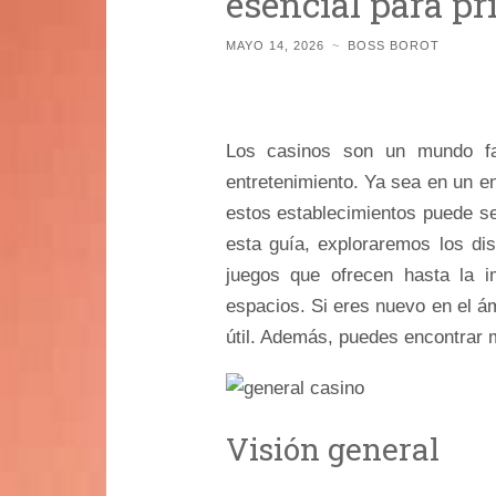
esencial para pr
MAYO 14, 2026
~
BOSS BOROT
Los casinos son un mundo fas
entretenimiento. Ya sea en un en
estos establecimientos puede se
esta guía, exploraremos los di
juegos que ofrecen hasta la i
espacios. Si eres nuevo en el ám
útil. Además, puedes encontrar 
Visión general