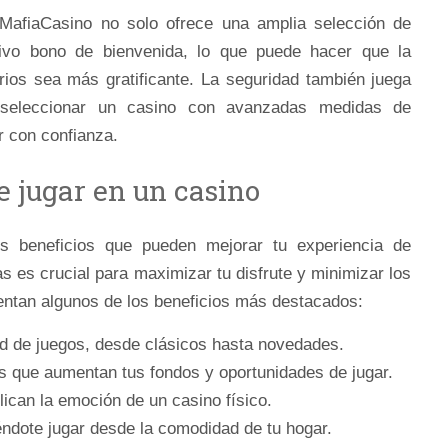
MafiaCasino no solo ofrece una amplia selección de
tivo bono de bienvenida, lo que puede hacer que la
rios sea más gratificante. La seguridad también juega
 seleccionar un casino con avanzadas medidas de
r con confianza.
e jugar en un casino
s beneficios que pueden mejorar tu experiencia de
 es crucial para maximizar tu disfrute y minimizar los
sentan algunos de los beneficios más destacados:
d de juegos, desde clásicos hasta novedades.
s que aumentan tus fondos y oportunidades de jugar.
lican la emoción de un casino físico.
éndote jugar desde la comodidad de tu hogar.