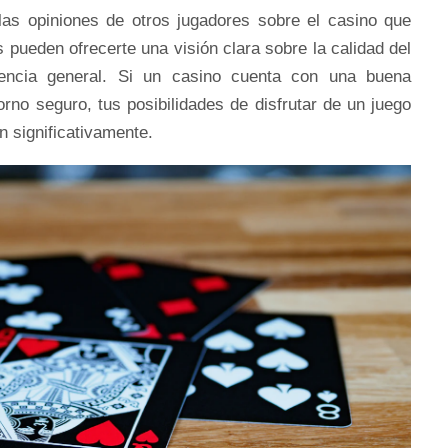
as opiniones de otros jugadores sobre el casino que
pueden ofrecerte una visión clara sobre la calidad del
riencia general. Si un casino cuenta con una buena
rno seguro, tus posibilidades de disfrutar de un juego
 significativamente.