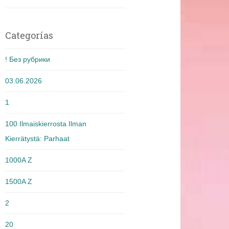
Categorías
! Без рубрики
03.06.2026
1
100 Ilmaiskierrosta Ilman
Kierrätystä: Parhaat
1000A Z
1500A Z
2
20