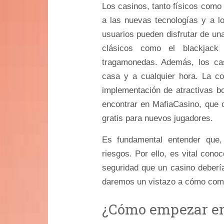
Los casinos, tanto físicos como
a las nuevas tecnologías y a l
usuarios pueden disfrutar de u
clásicos como el blackjack
tragamonedas. Además, los cas
casa y a cualquier hora. La co
implementación de atractivas b
encontrar en MafiaCasino, que 
gratis para nuevos jugadores.
Es fundamental entender que, 
riesgos. Por ello, es vital con
seguridad que un casino debería
daremos un vistazo a cómo come
¿Cómo empezar en