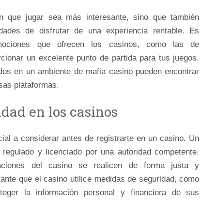
n que jugar sea más interesante, sino que también
dades de disfrutar de una experiencia rentable. Es
omociones que ofrecen los casinos, como las de
cionar un excelente punto de partida para tus juegos.
dos en un ambiente de mafia casino pueden encontrar
sas plataformas.
dad en los casinos
ial a considerar antes de registrarte en un casino. Un
 regulado y licenciado por una autoridad competente.
aciones del casino se realicen de forma justa y
ante que el casino utilice medidas de seguridad, como
teger la información personal y financiera de sus