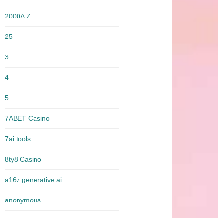
2000A Z
25
3
4
5
7ABET Casino
7ai.tools
8ty8 Casino
a16z generative ai
anonymous