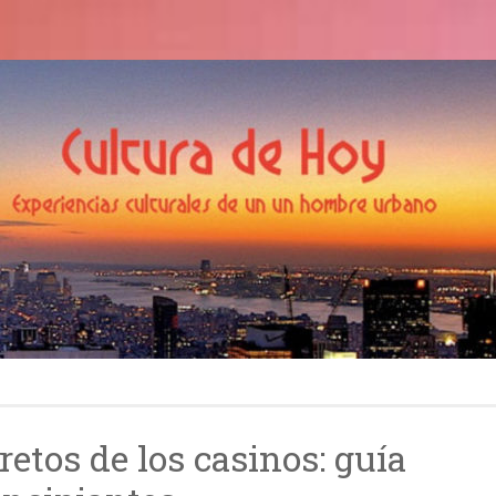
Cultura de Hoy
odea
retos de los casinos: guía