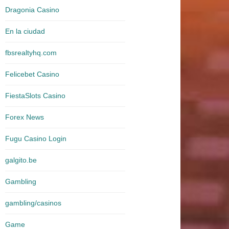
Dragonia Casino
En la ciudad
fbsrealtyhq.com
Felicebet Casino
FiestaSlots Casino
Forex News
Fugu Casino Login
galgito.be
Gambling
gambling/casinos
Game