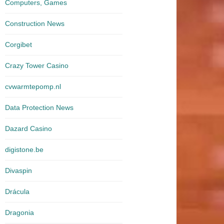
Computers, Games
Construction News
Corgibet
Crazy Tower Сasino
cvwarmtepomp.nl
Data Protection News
Dazard Casino
digistone.be
Divaspin
Drácula
Dragonia