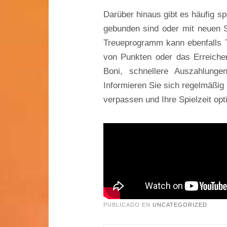
Darüber hinaus gibt es häufig s
gebunden sind oder mit neuen S
Treueprogramm kann ebenfalls 
von Punkten oder das Erreichen
Boni, schnellere Auszahlunge
Informieren Sie sich regelmäßig
verpassen und Ihre Spielzeit opt
PUBLICADO EN
UNCATEGORIZED