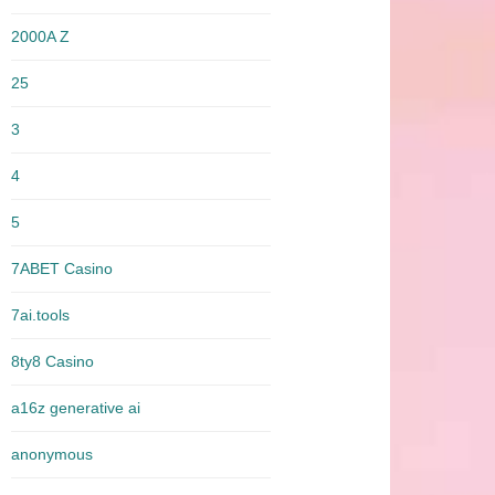
2000A Z
25
3
4
5
7ABET Casino
7ai.tools
8ty8 Casino
a16z generative ai
anonymous