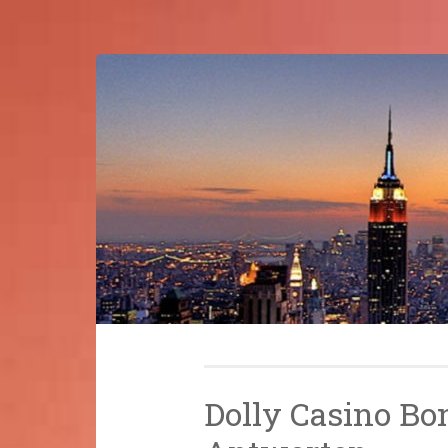
Saltar
Cine, libros y el mundo que nos r
al
Dolly Casino Bo
contenido