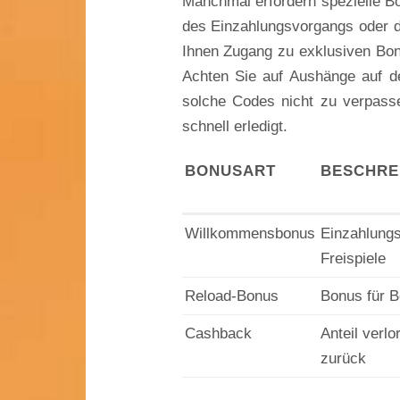
Manchmal erfordern spezielle 
des Einzahlungsvorgangs oder d
Ihnen Zugang zu exklusiven Boni
Achten Sie auf Aushänge auf d
solche Codes nicht zu verpasse
schnell erledigt.
BONUSART
BESCHRE
Willkommensbonus
Einzahlung
Freispiele
Reload-Bonus
Bonus für 
Cashback
Anteil verlo
zurück