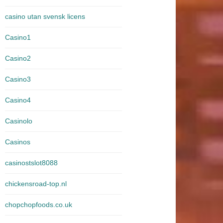
casino utan svensk licens
Casino1
Casino2
Casino3
Casino4
Casinolo
Casinos
casinostslot8088
chickensroad-top.nl
chopchopfoods.co.uk