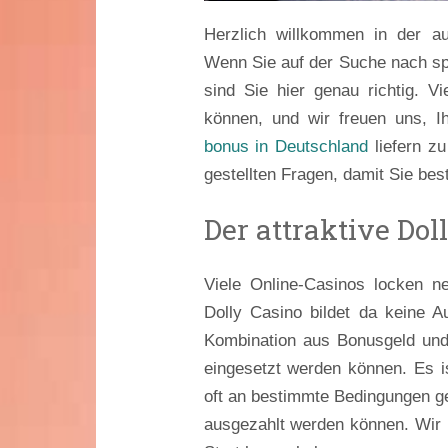
Herzlich willkommen in der au
Wenn Sie auf der Suche nach sp
sind Sie hier genau richtig. Vi
können, und wir freuen uns, I
bonus in Deutschland
liefern zu
gestellten Fragen, damit Sie best
Der attraktive Do
Viele Online-Casinos locken n
Dolly Casino bildet da keine A
Kombination aus Bonusgeld und 
eingesetzt werden können. Es i
oft an bestimmte Bedingungen ge
ausgezahlt werden können. Wir 