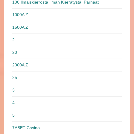
100 Ilmaiskierrosta Ilman Kierrätystä: Parhaat
1000A Z
1500A Z
2
20
2000A Z
25
3
4
5
7ABET Casino