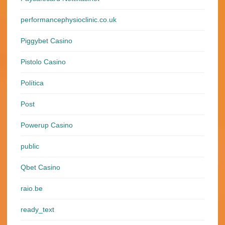
performancephysioclinic.co.uk
Piggybet Casino
Pistolo Casino
Política
Post
Powerup Casino
public
Qbet Casino
raio.be
ready_text