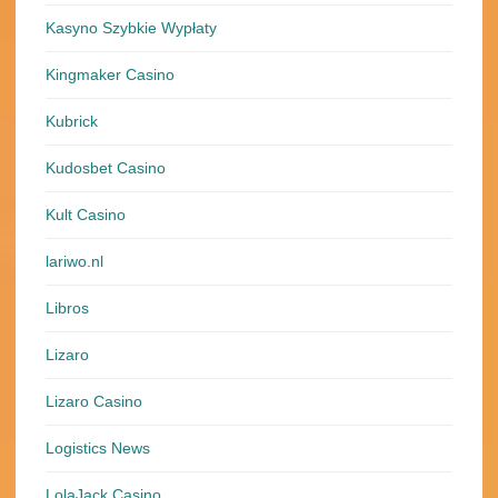
Kasyno Szybkie Wypłaty
Kingmaker Casino
Kubrick
Kudosbet Casino
Kult Casino
lariwo.nl
Libros
Lizaro
Lizaro Casino
Logistics News
LolaJack Casino