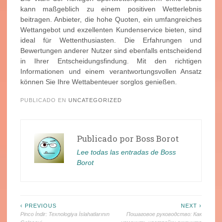
kann maßgeblich zu einem positiven Wetterlebnis
beitragen. Anbieter, die hohe Quoten, ein umfangreiches
Wettangebot und exzellenten Kundenservice bieten, sind
ideal für Wettenthusiasten. Die Erfahrungen und
Bewertungen anderer Nutzer sind ebenfalls entscheidend
in Ihrer Entscheidungsfindung. Mit den richtigen
Informationen und einem verantwortungsvollen Ansatz
können Sie Ihre Wettabenteuer sorglos genießen.
PUBLICADO EN
UNCATEGORIZED
Publicado por
Boss Borot
Lee todas las entradas de Boss
Borot
Navegación
‹ PREVIOUS
NEXT ›
Pinco İndir: Texnologiya İslahatlarının
Пошаговое руководство: Как