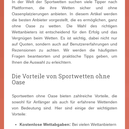
In der Welt der Sportwetten suchen viele Tipper nach
Plattformen, die ihre Wetten sicher und ohne
Oasenplatzierungen anbieten. In diesem Artikel werden
die besten Anbieter vorgestellt, die es ermöglichen, ganz
ohne Oase zu wetten. Die Wahl des richtigen
Wettanbieters ist entscheidend für den Erfolg und das
Vergnügen beim Wetten. Es ist wichtig, dabei nicht nur
auf Quoten, sondern auch auf Benutzererfahrungen und
Rezensionen zu achten. Wir werden die häufigsten
Fragen beantworten und praktische Tipps geben, um
Ihnen die Auswahl zu erleichtern.
Die Vorteile von Sportwetten ohne
Oase
Sportwetten ohne Oase bieten zahlreiche Vorteile, die
sowohl für Anfänger als auch für erfahrene Wettenden
von Bedeutung sind. Hier sind einige der wichtigsten
Vorteile:
Kostenlose Wettabgaben:
Bei vielen Wettanbietern