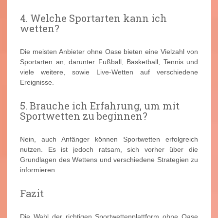
4. Welche Sportarten kann ich
wetten?
Die meisten Anbieter ohne Oase bieten eine Vielzahl von
Sportarten an, darunter Fußball, Basketball, Tennis und
viele weitere, sowie Live-Wetten auf verschiedene
Ereignisse.
5. Brauche ich Erfahrung, um mit
Sportwetten zu beginnen?
Nein, auch Anfänger können Sportwetten erfolgreich
nutzen. Es ist jedoch ratsam, sich vorher über die
Grundlagen des Wettens und verschiedene Strategien zu
informieren.
Fazit
Die Wahl der richtigen Sportwettenplattform ohne Oase