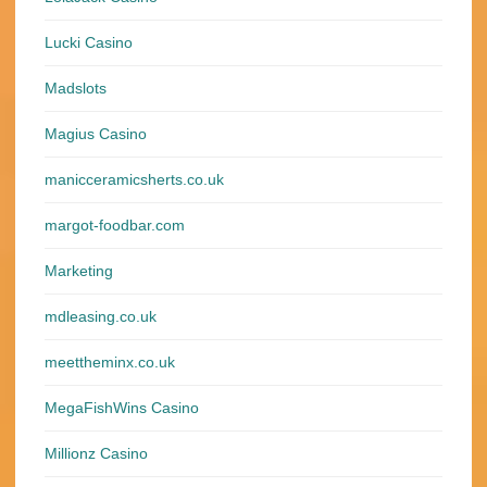
Lucki Casino
Madslots
Magius Casino
manicceramicsherts.co.uk
margot-foodbar.com
Marketing
mdleasing.co.uk
meettheminx.co.uk
MegaFishWins Casino
Millionz Casino