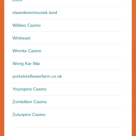
vlaanderenmuziek.land
Wildies Casino
Winbeast
Winnita Casino
Wong Kar Wai
yorkshireflowerfarm.co.uk
Yoyospins Casino
Zombillion Casino
Zuluspins Casino