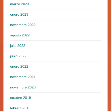
marzo 2023
enero 2023
noviembre 2022
agosto 2022
julio 2022
junio 2022
enero 2022
noviembre 2021
noviembre 2020
octubre 2019
febrero 2019