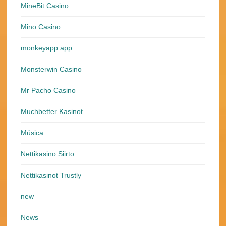
MineBit Casino
Mino Casino
monkeyapp.app
Monsterwin Casino
Mr Pacho Casino
Muchbetter Kasinot
Música
Nettikasino Siirto
Nettikasinot Trustly
new
News