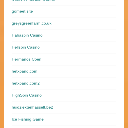
gomeet.site
greysgreenfarm.co.uk
Hahaspin Casino
Hellspin Casino
Hermanos Coen
hetxpand.com
hetxpand.com2
HighSpin Casino
huidziektenhasselt.be2
Ice Fishing Game