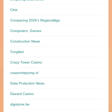
Cine
Comparing 2026's Regionalliga
Computers, Games
Construction News
Corgibet
Crazy Tower Сasino
cvwarmtepomp.nl
Data Protection News
Dazard Casino
digistone.be