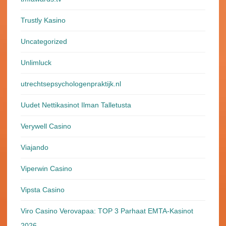
Trustly Kasino
Uncategorized
Unlimluck
utrechtsepsychologenpraktijk.nl
Uudet Nettikasinot Ilman Talletusta
Verywell Casino
Viajando
Viperwin Casino
Vipsta Casino
Viro Casino Verovapaa: TOP 3 Parhaat EMTA-Kasinot
2026