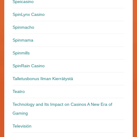
Speicasino
SpinLynx Casino
Spinmacho
Spinmama
Spinmills
SpinRain Casino
Talletusbonus Ilman Kierrätystä
Teatro
Technology and Its Impact on Casinos A New Era of
Gaming
Televisión