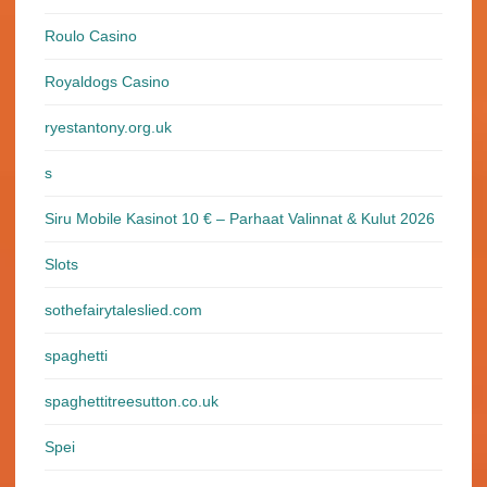
Roulo Casino
Royaldogs Casino
ryestantony.org.uk
s
Siru Mobile Kasinot 10 € – Parhaat Valinnat & Kulut 2026
Slots
sothefairytaleslied.com
spaghetti
spaghettitreesutton.co.uk
Spei