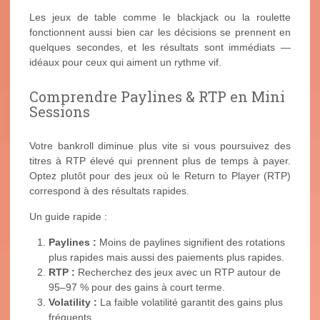
Les jeux de table comme le blackjack ou la roulette
fonctionnent aussi bien car les décisions se prennent en
quelques secondes, et les résultats sont immédiats —
idéaux pour ceux qui aiment un rythme vif.
Comprendre Paylines & RTP en Mini
Sessions
Votre bankroll diminue plus vite si vous poursuivez des
titres à RTP élevé qui prennent plus de temps à payer.
Optez plutôt pour des jeux où le Return to Player (RTP)
correspond à des résultats rapides.
Un guide rapide :
Paylines :
Moins de paylines signifient des rotations
plus rapides mais aussi des paiements plus rapides.
RTP :
Recherchez des jeux avec un RTP autour de
95–97 % pour des gains à court terme.
Volatility :
La faible volatilité garantit des gains plus
fréquents.