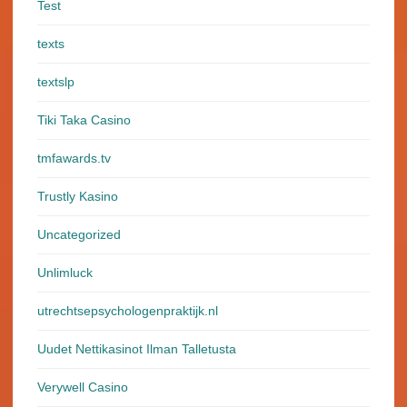
Test
texts
textslp
Tiki Taka Casino
tmfawards.tv
Trustly Kasino
Uncategorized
Unlimluck
utrechtsepsychologenpraktijk.nl
Uudet Nettikasinot Ilman Talletusta
Verywell Casino