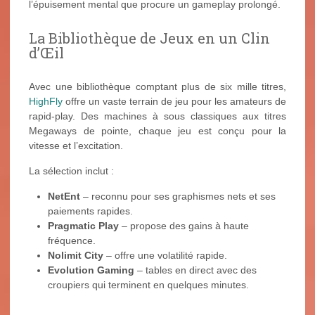
l’épuisement mental que procure un gameplay prolongé.
La Bibliothèque de Jeux en un Clin
d’Œil
Avec une bibliothèque comptant plus de six mille titres,
HighFly
offre un vaste terrain de jeu pour les amateurs de
rapid‑play. Des machines à sous classiques aux titres
Megaways de pointe, chaque jeu est conçu pour la
vitesse et l’excitation.
La sélection inclut :
NetEnt
– reconnu pour ses graphismes nets et ses
paiements rapides.
Pragmatic Play
– propose des gains à haute
fréquence.
Nolimit City
– offre une volatilité rapide.
Evolution Gaming
– tables en direct avec des
croupiers qui terminent en quelques minutes.