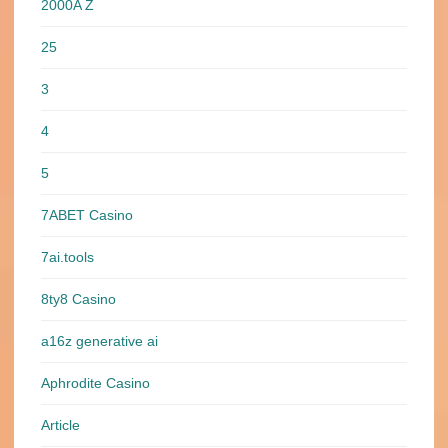
2000A Z
25
3
4
5
7ABET Casino
7ai.tools
8ty8 Casino
a16z generative ai
Aphrodite Casino
Article