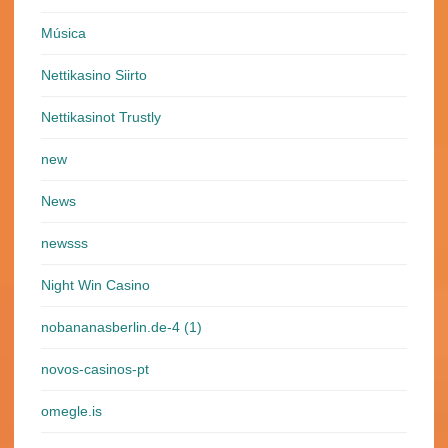
Música
Nettikasino Siirto
Nettikasinot Trustly
new
News
newsss
Night Win Casino
nobananasberlin.de-4 (1)
novos-casinos-pt
omegle.is