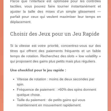
Parce que l’interface est optimisée pour les contrôles
tactiles, vous pouvez faire tourner instantanément et
ajuster la taille des mises d’un simple glissement —
parfait pour ceux qui veulent maximiser leur temps en
déplacement.
Choisir des Jeux pour un Jeu Rapide
Si la vitesse est votre priorité, concentrez-vous sur des
titres qui offrent des paiements fréquents et un faible
temps de rotation. Recherchez des slots « low volatility »
qui proposent des gains plus petits mais plus réguliers.
Une checklist pour le jeu rapide :
Vitesse de rotation : moins de deux secondes par
spin.
Fréquence de paiement : >60% des spins donnent
quelque chose.
Taille du paiement : de petits gains qui vous
maintiennent en mouvement rapidement.