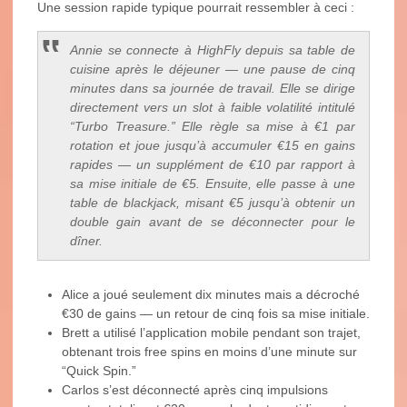
Une session rapide typique pourrait ressembler à ceci :
Annie se connecte à HighFly depuis sa table de
cuisine après le déjeuner — une pause de cinq
minutes dans sa journée de travail. Elle se dirige
directement vers un slot à faible volatilité intitulé
“Turbo Treasure.” Elle règle sa mise à €1 par
rotation et joue jusqu’à accumuler €15 en gains
rapides — un supplément de €10 par rapport à
sa mise initiale de €5. Ensuite, elle passe à une
table de blackjack, misant €5 jusqu’à obtenir un
double gain avant de se déconnecter pour le
dîner.
Alice a joué seulement dix minutes mais a décroché
€30 de gains — un retour de cinq fois sa mise initiale.
Brett a utilisé l’application mobile pendant son trajet,
obtenant trois free spins en moins d’une minute sur
“Quick Spin.”
Carlos s’est déconnecté après cinq impulsions