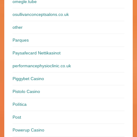
omegle.tube
osullivanconceptsalons.co.uk
other
Parques
Paysafecard Nettikasinot
performancephysioclinic.co.uk
Piggybet Casino
Pistolo Casino
Política
Post
Powerup Casino