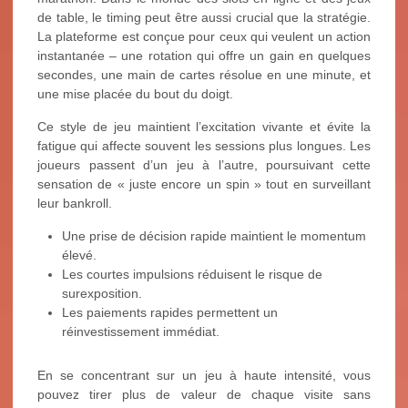
de table, le timing peut être aussi crucial que la stratégie.
La plateforme est conçue pour ceux qui veulent un action
instantanée – une rotation qui offre un gain en quelques
secondes, une main de cartes résolue en une minute, et
une mise placée du bout du doigt.
Ce style de jeu maintient l’excitation vivante et évite la
fatigue qui affecte souvent les sessions plus longues. Les
joueurs passent d’un jeu à l’autre, poursuivant cette
sensation de « juste encore un spin » tout en surveillant
leur bankroll.
Une prise de décision rapide maintient le momentum
élevé.
Les courtes impulsions réduisent le risque de
surexposition.
Les paiements rapides permettent un
réinvestissement immédiat.
En se concentrant sur un jeu à haute intensité, vous
pouvez tirer plus de valeur de chaque visite sans