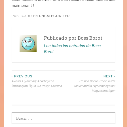
maintenant !
PUBLICADO EN
UNCATEGORIZED
Publicado por
Boss Borot
Lee todas las entradas de Boss
Borot
Navegación
‹ PREVIOUS
NEXT ›
Aviator Oynamaq: Azərbaycan
Casino Bonus Code 2026:
de
İstifadəçiləri Üçün Ən Yaxşı Təcrübə
Maximalizáld Nyereményeidet
Magyarországon
entradas