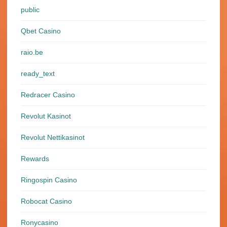
public
Qbet Casino
raio.be
ready_text
Redracer Casino
Revolut Kasinot
Revolut Nettikasinot
Rewards
Ringospin Casino
Robocat Casino
Ronycasino