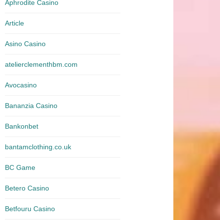
Aphrodite Casino
Article
Asino Casino
atelierclementhbm.com
Avocasino
Bananzia Casino
Bankonbet
bantamclothing.co.uk
BC Game
Betero Casino
Betfouru Casino