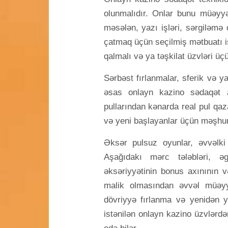
olunmalıdır. Onlar bunu müəyyən
məsələn, yazı işləri, sərgiləmə q
çatmaq üçün seçilmiş mətbuatı 
qalmalı və ya təşkilat üzvləri üç
Sərbəst fırlanmalar, sferik və y
əsas onlayn kazino sədaqət am
pullarından kənarda real pul qa
və yeni başlayanlar üçün məşhur
Əksər pulsuz oyunlar, əvvəlki ö
Aşağıdakı mərc tələbləri, əg
əksəriyyətinin bonus axınının 
malik olmasından əvvəl müəyyə
dövriyyə fırlanma və yenidən 
istənilən onlayn kazino üzvlərd