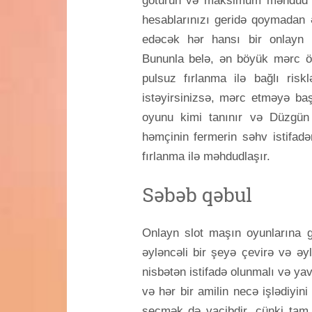
götürün və maksimum məhdud dö
hesablarınızı geridə qoymadan 
edəcək hər hansı bir onlayn
Bununla belə, ən böyük mərc öl
pulsuz fırlanma ilə bağlı ris
istəyirsinizsə, mərc etməyə ba
oyunu kimi tanınır və Düzgün 
həmçinin fermerin səhv istifad
fırlanma ilə məhdudlaşır.
Səbəb qəbul
Onlayn slot maşın oyunlarına gə
əyləncəli bir şeyə çevirə və əy
nisbətən istifadə olunmalı və ya
və hər bir amilin necə işlədiyin
seçmək də vacibdir, çünki tam