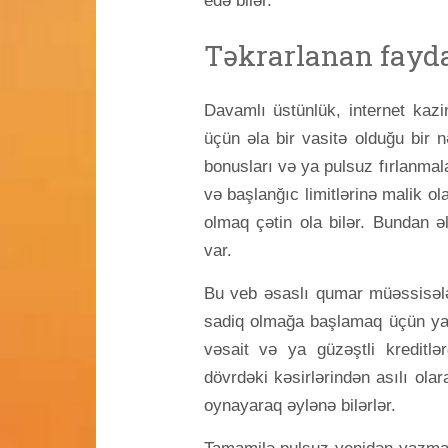
edə bilər.
Təkrarlanan fayd
Davamlı üstünlük, internet ka
üçün əla bir vasitə olduğu bir n
bonusları və ya pulsuz fırlanmala
və başlanğıc limitlərinə malik ol
olmaq çətin ola bilər. Bundan əl
var.
Bu veb əsaslı qumar müəssisələ
sadiq olmağa başlamaq üçün yar
vəsait və ya güzəştli kreditlə
dövrdəki kəsirlərindən asılı ola
oynayaraq əylənə bilərlər.