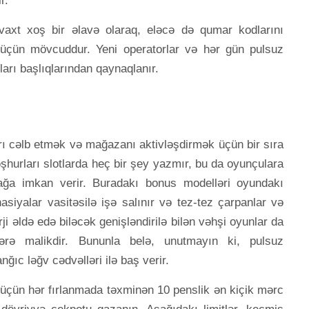
r.
axt xoş bir əlavə olaraq, eləcə də qumar kodlarını
ər üçün mövcuddur.
Yeni operatorlar və hər gün pulsuz
arı başlıqlarından qaynaqlanır.
arı cəlb etmək və mağazanı aktivləşdirmək üçün bir sıra
əşhurları slotlarda heç bir şey yazmır, bu da oyunçulara
ağa imkan verir. Buradakı bonus modelləri oyundakı
iyalar vasitəsilə işə salınır və tez-tez çarpanlar və
i əldə edə biləcək genişləndirilə bilən vəhşi oyunlar da
lərə malikdir. Bununla belə, unutmayın ki, pulsuz
ğıc ləğv cədvəlləri ilə baş verir.
üçün hər fırlanmada təxminən 10 penslik ən kiçik mərc