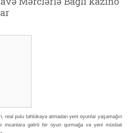
lavə Mərclərlə Bağlı kazino
ar
ri, real pulu təhlükəyə atmadan yeni oyunlar yaşamağın
ar insanlara gəlirli bir oyun qurmağa və yeni müsbət