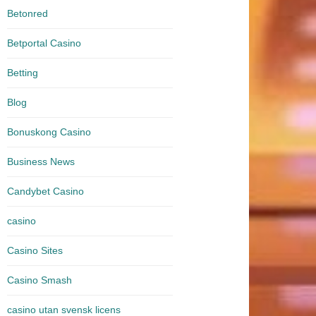
Betonred
Betportal Casino
Betting
Blog
Bonuskong Casino
Business News
Candybet Casino
casino
Casino Sites
Casino Smash
casino utan svensk licens