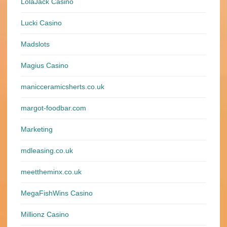
LolaJack Casino
Lucki Casino
Madslots
Magius Casino
manicceramicsherts.co.uk
margot-foodbar.com
Marketing
mdleasing.co.uk
meettheminx.co.uk
MegaFishWins Casino
Millionz Casino