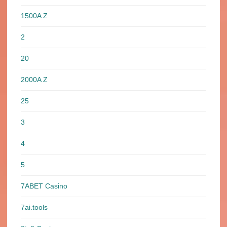
1500A Z
2
20
2000A Z
25
3
4
5
7ABET Casino
7ai.tools