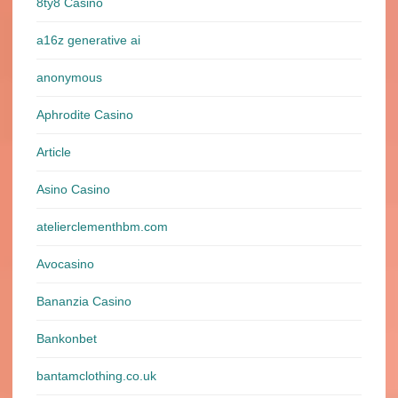
8ty8 Casino
a16z generative ai
anonymous
Aphrodite Casino
Article
Asino Casino
atelierclementhbm.com
Avocasino
Bananzia Casino
Bankonbet
bantamclothing.co.uk