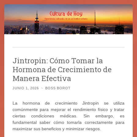
Cultura de Hoy
Saltar
Cine, libros y el mundo que nos rodea
al
Jintropin: Cómo Tomar la
contenido
Hormona de Crecimiento de
Manera Efectiva
JUNIO 1, 2026
~
BOSS BOROT
La hormona de crecimiento Jintropin se utiliza
comúnmente para mejorar el rendimiento físico y tratar
ciertas condiciones médicas. Sin embargo, es
fundamental saber cómo tomarla correctamente para
maximizar sus beneficios y minimizar riesgos.