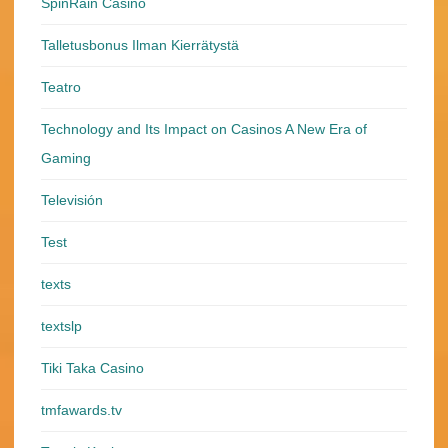
SpinRain Casino
Talletusbonus Ilman Kierrätystä
Teatro
Technology and Its Impact on Casinos A New Era of
Gaming
Televisión
Test
texts
textslp
Tiki Taka Casino
tmfawards.tv