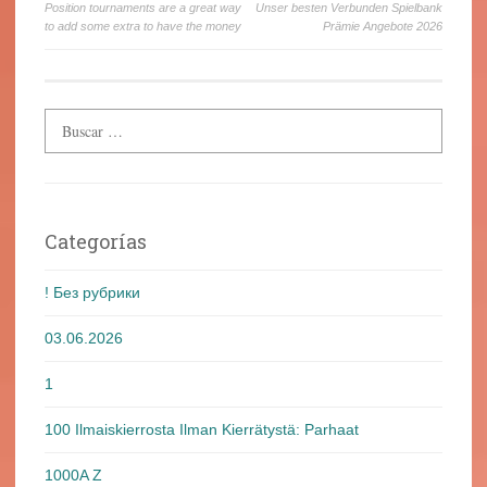
Position tournaments are a great way
Unser besten Verbunden Spielbank
de
to add some extra to have the money
Prämie Angebote 2026
entradas
Categorías
! Без рубрики
03.06.2026
1
100 Ilmaiskierrosta Ilman Kierrätystä: Parhaat
1000A Z