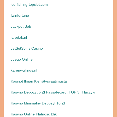
ice-fishing-topslot.com
Iwinfortune
Jackpot Bob
jarodak.nl
JetSetSpins Casino
Juego Online
karenwullings.nl
Kasinot Ilman Kierrätysvaatimusta
Kasyno Depozyt 5 Zł Paysafecard: TOP 3 i Haczyki
Kasyno Minimalny Depozyt 10 Zł
Kasyno Online Płatność Blik