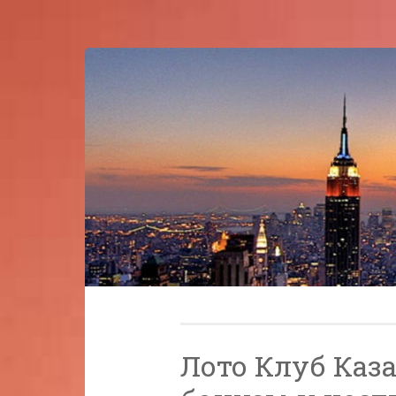
Saltar
Cine, libros y el mundo que nos r
al
Лото Клуб Каз
contenido