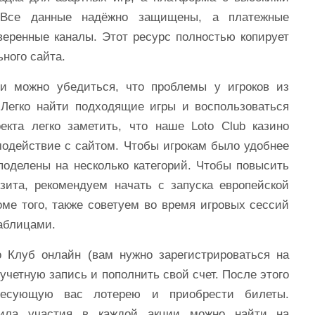
. Все данные надёжно защищены, а платежные
веренные каналы. Этот ресурс полностью копирует
ного сайта.
и можно убедиться, что проблемы у игроков из
 Легко найти подходящие игры и воспользоваться
екта легко заметить, что наше Loto Club казино
одействие с сайтом. Чтобы игрокам было удобнее
поделены на несколько категорий. Чтобы повысить
зита, рекомендуем начать с запуска европейской
оме того, также советуем во время игровых сессий
аблицами.
о Клуб онлайн (вам нужно зарегистрироваться на
учетную запись и пополнить свой счет. После этого
ресующую вас лотерею и приобрести билеты.
ила участия в каждой акции можно найти на