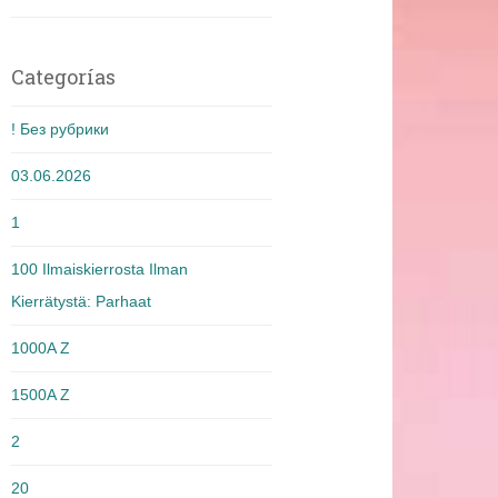
Categorías
! Без рубрики
03.06.2026
1
100 Ilmaiskierrosta Ilman
Kierrätystä: Parhaat
1000A Z
1500A Z
2
20