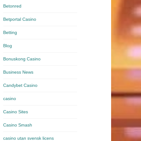
Betonred
Betportal Casino
Betting
Blog
Bonuskong Casino
Business News
Candybet Casino
casino
Casino Sites
Casino Smash
casino utan svensk licens