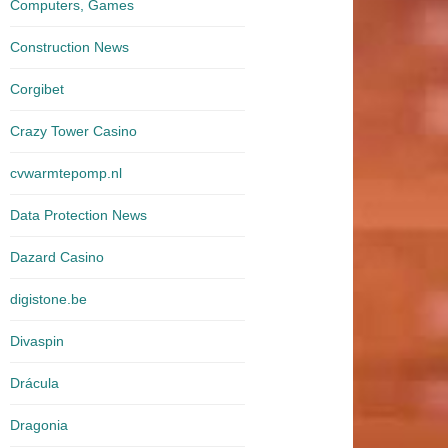
Computers, Games
Construction News
Corgibet
Crazy Tower Сasino
cvwarmtepomp.nl
Data Protection News
Dazard Casino
digistone.be
Divaspin
Drácula
Dragonia