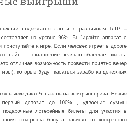
тные выигрыши
оллекции содержатся слоты с различным RTP –
 составляет на уровне 96%. Выбирайте аппарат с
приступайте к игре. Если человек играет в дороге
ать сайт — приложение реально облегчает жизнь.
это отличная возможность провести приятно вечер
тивы), которые будут касаться заработка денежных
етов в чеке дают 5 шансов на выигрыш приза. Новые
а первый депозит до 100% , удвоение суммы
ы подарочные лотерейные билеты для участия в
ловия отыгрыша бонуса зависят от конкретного