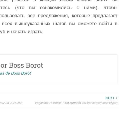
итесь (что вы ознакомились с ними), чтобы
ользовать все предложения, которые предлагает
я всех вышеуказанных шагов вы сможете войти в
уб и начать играть.
por
Boss Borot
das de Boss Borot
NEXT ›
сы на 2026 год.
Vegasino: Η Mobile‑First εμπειρία καζίνο για γρήγορα κέρδη