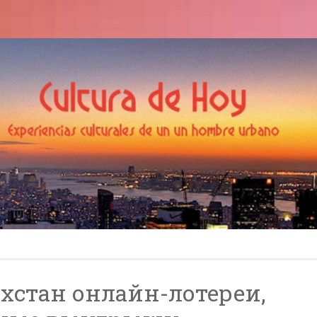
Cultura de Hoy
odea
ахстан онлайн-лотереи,