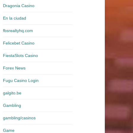
Dragonia Casino
En la ciudad
fbsrealtyhq.com
Felicebet Casino
FiestaSlots Casino
Forex News
Fugu Casino Login
galgito.be
Gambling
gambling/casinos
Game