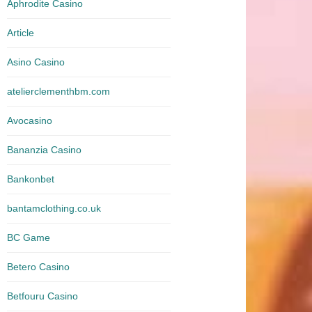
Aphrodite Casino
Article
Asino Casino
atelierclementhbm.com
Avocasino
Bananzia Casino
Bankonbet
bantamclothing.co.uk
BC Game
Betero Casino
Betfouru Casino