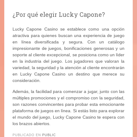
¿Por qué elegir Lucky Capone?
Lucky Capone Casino se establece como una opción
atractiva para quienes buscan una experiencia de juego
en línea diversificada y segura. Con un catálogo
impresionante de juegos, bonificaciones generosas y un
soporte al cliente excepcional, se posiciona como un líder
en la industria del juego. Los jugadores que valoran la
variedad, la seguridad y la atención al cliente encontrarán
en Lucky Capone Casino un destino que merece su
consideración.
Además, la facilidad para comenzar a jugar, junto con las
múltiples promociones y el compromiso con la seguridad,
son razones convincentes para probar esta emocionante
plataforma de juegos en línea. Si estás listo para explorar
el mundo del juego, Lucky Capone Casino te espera con
los brazos abiertos.
PUBLICADO EN
PUBLIC