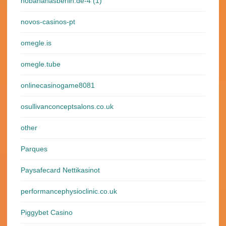
nobananasberlin.de-4 (1)
novos-casinos-pt
omegle.is
omegle.tube
onlinecasinogame8081
osullivanconceptsalons.co.uk
other
Parques
Paysafecard Nettikasinot
performancephysioclinic.co.uk
Piggybet Casino