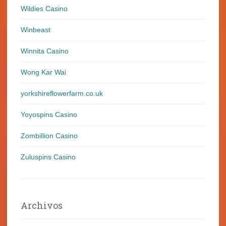
Wildies Casino
Winbeast
Winnita Casino
Wong Kar Wai
yorkshireflowerfarm.co.uk
Yoyospins Casino
Zombillion Casino
Zuluspins Casino
Archivos