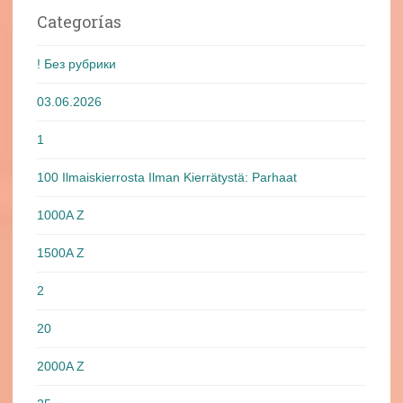
Categorías
! Без рубрики
03.06.2026
1
100 Ilmaiskierrosta Ilman Kierrätystä: Parhaat
1000A Z
1500A Z
2
20
2000A Z