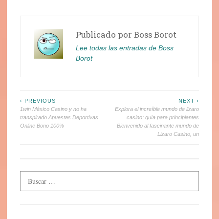
Publicado por
Boss Borot
Lee todas las entradas de Boss
Borot
Navegación
‹ PREVIOUS
NEXT ›
1win México Casino y no ha
Explora el increíble mundo de lizaro
de
transpirado Apuestas Deportivas
casino: guía para principiantes
Online Bono 100%
Bienvenido al fascinante mundo de
entradas
Lizaro Casino, un