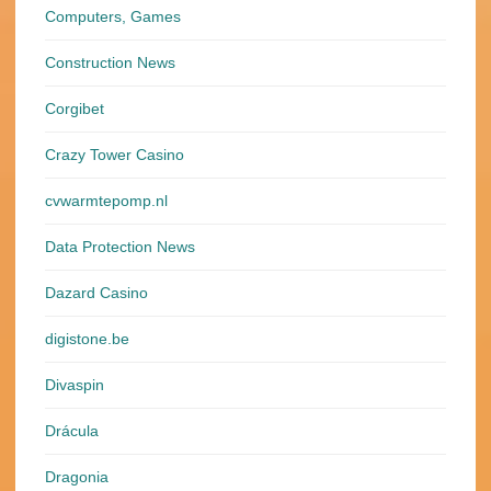
Computers, Games
Construction News
Corgibet
Crazy Tower Сasino
cvwarmtepomp.nl
Data Protection News
Dazard Casino
digistone.be
Divaspin
Drácula
Dragonia