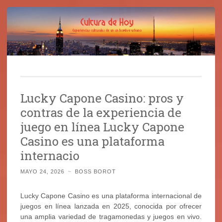
Cultura de Hoy
Saltar
Cine, libros y el mundo que nos rodea
al
Lucky Capone Casino: pros y
contenido
contras de la experiencia de
juego en línea Lucky Capone
Casino es una plataforma
internacio
MAYO 24, 2026
~
BOSS BOROT
Lucky Capone Casino es una plataforma internacional de
juegos en línea lanzada en 2025, conocida por ofrecer
una amplia variedad de tragamonedas y juegos en vivo.