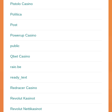
Pistolo Casino
Política
Post
Powerup Casino
public
Qbet Casino
raio.be
ready_text
Redracer Casino
Revolut Kasinot
Revolut Nettikasinot