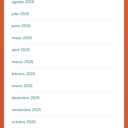
agosto 2026
julio 2026
junio 2026
mayo 2026
abril 2026
marzo 2026
febrero 2026
enero 2026
diciembre 2025
noviembre 2025
octubre 2025