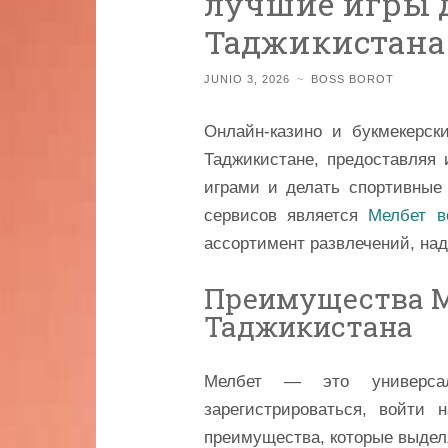
лучшие игры д
Таджикистана
JUNIO 3, 2026
~
BOSS BOROT
Онлайн-казино и букмекерск
Таджикистане, предоставляя
играми и делать спортивные
сервисов является
Мелбет в
ассортимент развлечений, над
Преимущества Ме
Таджикистана
Мелбет — это универса
зарегистрироваться, войти 
преимущества, которые выделя