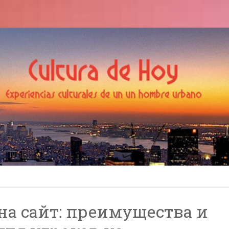
Cultura de Hoy
odea
на сайт: преимущества и