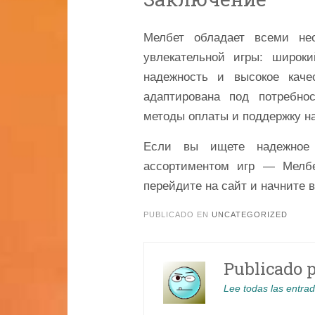
Мелбет обладает всеми не
увлекательной игры: широки
надежность и высокое каче
адаптирована под потребно
методы оплаты и поддержку на
Если вы ищете надежное 
ассортиментом игр — Мелбе
перейдите на сайт и начните 
PUBLICADO EN
UNCATEGORIZED
Publicado 
Lee todas las entra