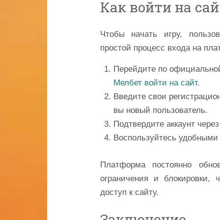
Как войти на са
Чтобы начать игру, пользо
простой процесс входа на пла
Перейдите по официальной
Мелбет войти на сайт
.
Введите свои регистрацио
вы новый пользователь.
Подтвердите аккаунт через
Воспользуйтесь удобными 
Платформа постоянно обнов
ограничения и блокировки, 
доступ к сайту.
Заключение