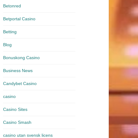
Betonred
Betportal Casino
Betting
Blog
Bonuskong Casino
Business News
Candybet Casino
casino
Casino Sites
Casino Smash
casino utan svensk licens