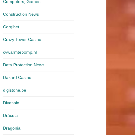
Computers, Games
Construction News
Corgibet
Crazy Tower Сasino
cvwarmtepomp.nl
Data Protection News
Dazard Casino
digistone.be
Divaspin
Drácula
Dragonia