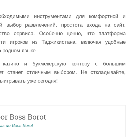
обходимыми инструментами для комфортной и
й выбор развлечений, простота входа на сайт,
ство сервиса. Особенно ценно, что платформа
сти игроков из Таджикистана, включая удобные
 родном языке.
казино и букмекерскую контору с большим
т станет отличным выбором. Не откладывайте,
выигрывать уже сегодня!
por
Boss Borot
das de Boss Borot