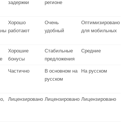
задержки
регионе
Хорошо
Очень
Оптимизировано
аны
работают
удобный
для мобильных
Хорошие
Стабильные
Средние
е
бонусы
предложения
Частично
В основном на
На русском
русском
о,
Лицензировано
Лицензировано
Лицензировано