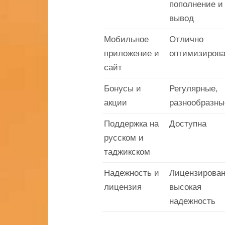
пополнение и
вывод
Мобильное
Отлично
приложение и
оптимизиров
сайт
Бонусы и
Регулярные,
акции
разнообразны
Поддержка на
Доступна
русском и
таджикском
Надежность и
Лицензирован
лицензия
высокая
надежность