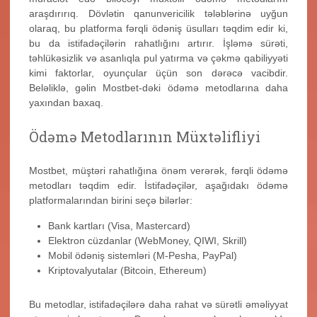
araşdırırıq. Dövlətin qanunvericilik tələblərinə uyğun
olaraq, bu platforma fərqli ödəniş üsulları təqdim edir ki,
bu da istifadəçilərin rahatlığını artırır. İşləmə sürəti,
təhlükəsizlik və asanlıqla pul yatırma və çəkmə qabiliyyəti
kimi faktorlar, oyunçular üçün son dərəcə vacibdir.
Beləliklə, gəlin Mostbet-dəki ödəmə metodlarına daha
yaxından baxaq.
Ödəmə Metodlarının Müxtəlifliyi
Mostbet, müştəri rahatlığına önəm verərək, fərqli ödəmə
metodları təqdim edir. İstifadəçilər, aşağıdakı ödəmə
platformalarından birini seçə bilərlər:
Bank kartları (Visa, Mastercard)
Elektron cüzdanlar (WebMoney, QIWI, Skrill)
Mobil ödəniş sistemləri (M-Pesha, PayPal)
Kriptovalyutalar (Bitcoin, Ethereum)
Bu metodlar, istifadəçilərə daha rahat və sürətli əməliyyat