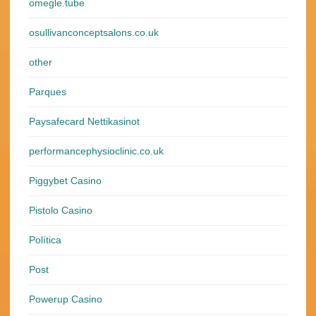
omegle.tube
osullivanconceptsalons.co.uk
other
Parques
Paysafecard Nettikasinot
performancephysioclinic.co.uk
Piggybet Casino
Pistolo Casino
Política
Post
Powerup Casino