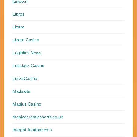
lariwo.nl
Libros
Lizaro
Lizaro Casino
Logistics News
LolaJack Casino
Lucki Casino
Madslots
Magius Casino
manicceramicsherts.co.uk
margot-foodbar.com