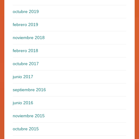
octubre 2019
febrero 2019
noviembre 2018
febrero 2018
octubre 2017
junio 2017
septiembre 2016
junio 2016
noviembre 2015
octubre 2015