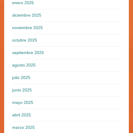
enero 2026
diciembre 2025
noviembre 2025
octubre 2025
septiembre 2025
agosto 2025
julio 2025
junio 2025
mayo 2025
abril 2025
marzo 2025