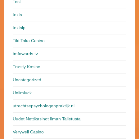
Test
texts
textslp
Tiki Taka Casino
tmfawards.tv
Trustly Kasino
Uncategorized
Unlimluck
utrechtsepsychologenpraktijk.nl
Uudet Nettikasinot Ilman Talletusta
Verywell Casino