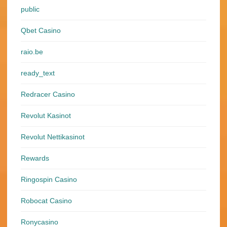
public
Qbet Casino
raio.be
ready_text
Redracer Casino
Revolut Kasinot
Revolut Nettikasinot
Rewards
Ringospin Casino
Robocat Casino
Ronycasino