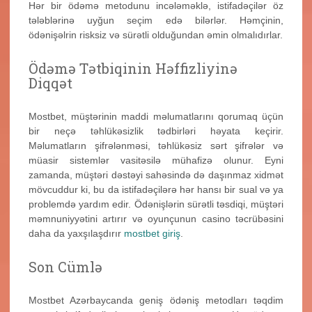
Hər bir ödəmə metodunu incələməklə, istifadəçilər öz
tələblərinə uyğun seçim edə bilərlər. Həmçinin,
ödənişəlrin risksiz və sürətli olduğundan əmin olmalıdırlar.
Ödəmə Tətbiqinin Həffizliyinə
Diqqət
Mostbet, müştərinin maddi məlumatlarını qorumaq üçün
bir neçə təhlükəsizlik tədbirləri həyata keçirir.
Məlumatların şifrələnməsi, təhlükəsiz sərt şifrələr və
müasir sistemlər vasitəsilə mühafizə olunur. Eyni
zamanda, müştəri dəstəyi sahəsində də daşınmaz xidmət
mövcuddur ki, bu da istifadəçilərə hər hansı bir sual və ya
problemdə yardım edir. Ödənişlərin sürətli təsdiqi, müştəri
məmnuniyyətini artırır və oyunçunun casino təcrübəsini
daha da yaxşılaşdırır
mostbet giriş
.
Son Cümlə
Mostbet Azərbaycanda geniş ödəniş metodları təqdim