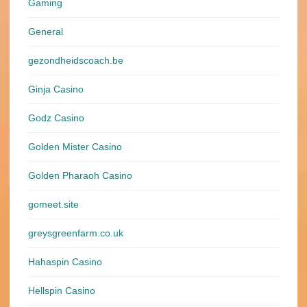
Gaming
General
gezondheidscoach.be
Ginja Casino
Godz Casino
Golden Mister Casino
Golden Pharaoh Casino
gomeet.site
greysgreenfarm.co.uk
Hahaspin Casino
Hellspin Casino