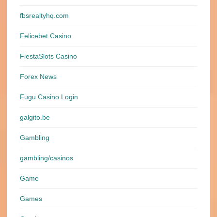
fbsrealtyhq.com
Felicebet Casino
FiestaSlots Casino
Forex News
Fugu Casino Login
galgito.be
Gambling
gambling/casinos
Game
Games