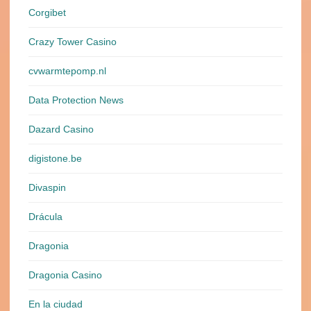
Corgibet
Crazy Tower Сasino
cvwarmtepomp.nl
Data Protection News
Dazard Casino
digistone.be
Divaspin
Drácula
Dragonia
Dragonia Casino
En la ciudad