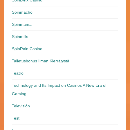
SpinLynx Casino
Spinmacho
Spinmama
Spinmills
SpinRain Casino
Talletusbonus Ilman Kierrätystä
Teatro
Technology and Its Impact on Casinos A New Era of
Gaming
Televisión
Test