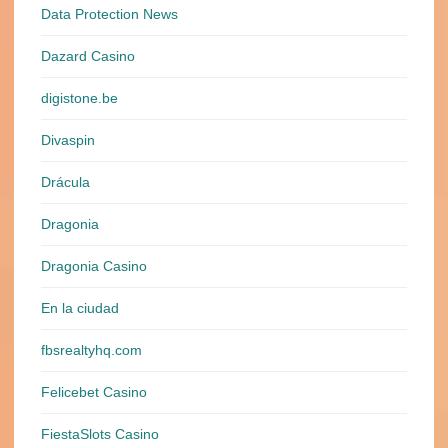
Data Protection News
Dazard Casino
digistone.be
Divaspin
Drácula
Dragonia
Dragonia Casino
En la ciudad
fbsrealtyhq.com
Felicebet Casino
FiestaSlots Casino