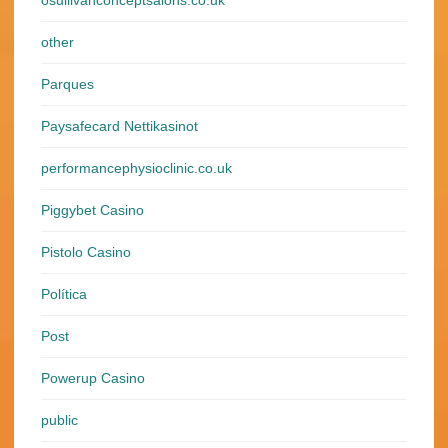
osullivanconceptsalons.co.uk
other
Parques
Paysafecard Nettikasinot
performancephysioclinic.co.uk
Piggybet Casino
Pistolo Casino
Política
Post
Powerup Casino
public