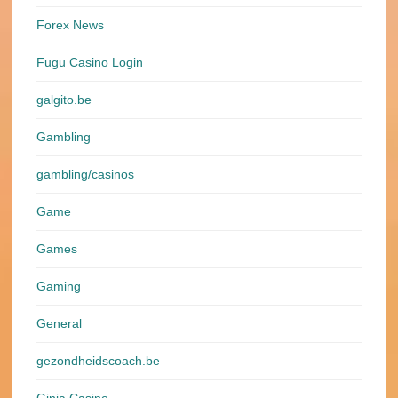
Forex News
Fugu Casino Login
galgito.be
Gambling
gambling/casinos
Game
Games
Gaming
General
gezondheidscoach.be