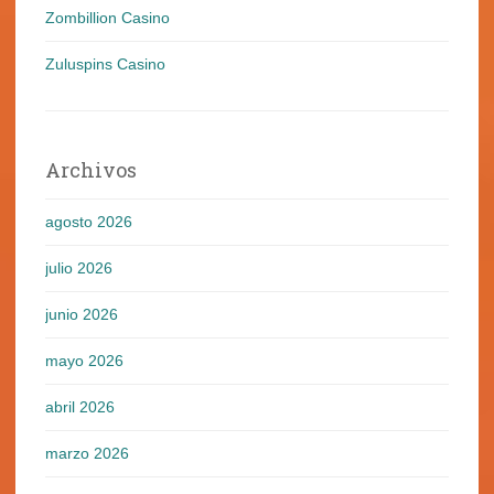
Zombillion Casino
Zuluspins Casino
Archivos
agosto 2026
julio 2026
junio 2026
mayo 2026
abril 2026
marzo 2026