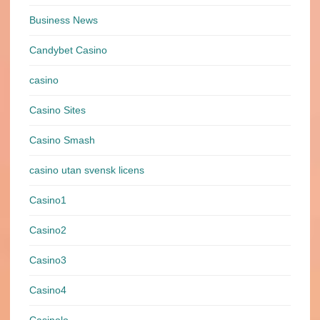
Business News
Candybet Casino
casino
Casino Sites
Casino Smash
casino utan svensk licens
Casino1
Casino2
Casino3
Casino4