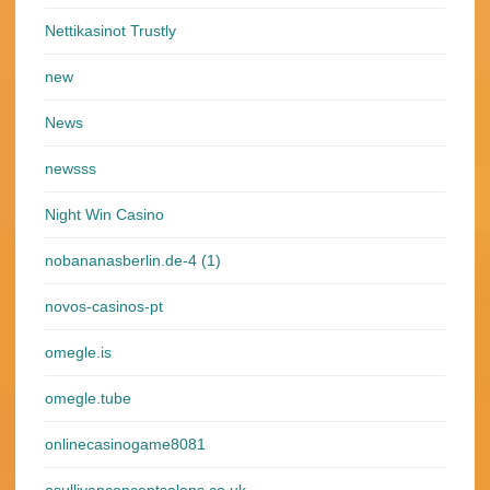
Nettikasinot Trustly
new
News
newsss
Night Win Casino
nobananasberlin.de-4 (1)
novos-casinos-pt
omegle.is
omegle.tube
onlinecasinogame8081