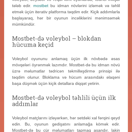
tələb edir.
mostbet
bu idman növlərini izləmək və təhlil
etmək üçün iterativ platforma təqdim edir. Kiçik addımlarla
başlayaraq, hər bir oyunun incəliklərini mənimsəmək
mümkündür.
Mostbet-də voleybol – blokdan
hücuma keçid
Voleybol oyununu anlamaq üçün ilk növbədə əsas
mövqeləri öyrənmək lazımdır. Mostbet-də bu idman növü
üzrə məlumatlar tədricən təkmilləşdirmə prinsipi ilə
təqdim olunur. Bloklama və hücum arasındakı əlaqəni
başa düşmək üçün kiçik detallara diqqət yetirin.
Mostbet-də voleybol təhlili üçün ilk
addımlar
Voleybol matçlarını izləyərkən, hər setdəki xal fərqini qeyd
edin. Bu, oyunun gedişatını anlamağa kömək edir.
Mostbet-də bu cür məlumatları tapmaq asandır, lakin