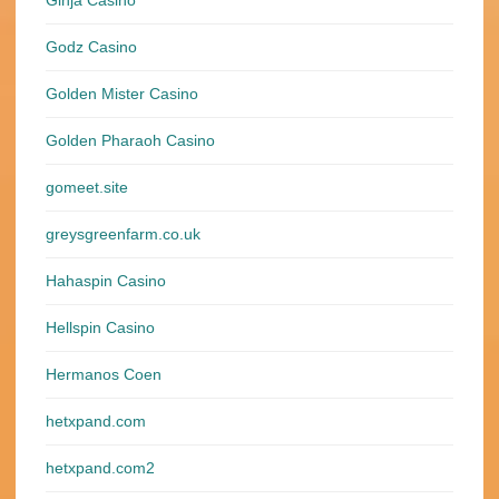
Ginja Casino
Godz Casino
Golden Mister Casino
Golden Pharaoh Casino
gomeet.site
greysgreenfarm.co.uk
Hahaspin Casino
Hellspin Casino
Hermanos Coen
hetxpand.com
hetxpand.com2