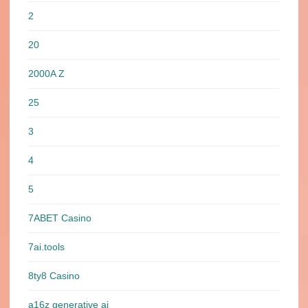
2
20
2000A Z
25
3
4
5
7ABET Casino
7ai.tools
8ty8 Casino
a16z generative ai