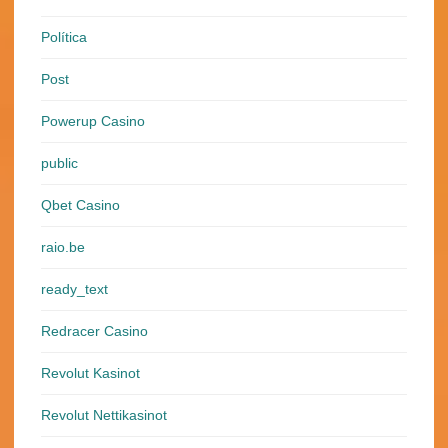
Política
Post
Powerup Casino
public
Qbet Casino
raio.be
ready_text
Redracer Casino
Revolut Kasinot
Revolut Nettikasinot