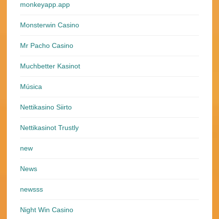
monkeyapp.app
Monsterwin Casino
Mr Pacho Casino
Muchbetter Kasinot
Música
Nettikasino Siirto
Nettikasinot Trustly
new
News
newsss
Night Win Casino