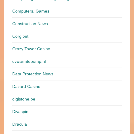
Computers, Games
Construction News
Corgibet
Crazy Tower Сasino
cvwarmtepomp.nl
Data Protection News
Dazard Casino
digistone.be
Divaspin
Drácula