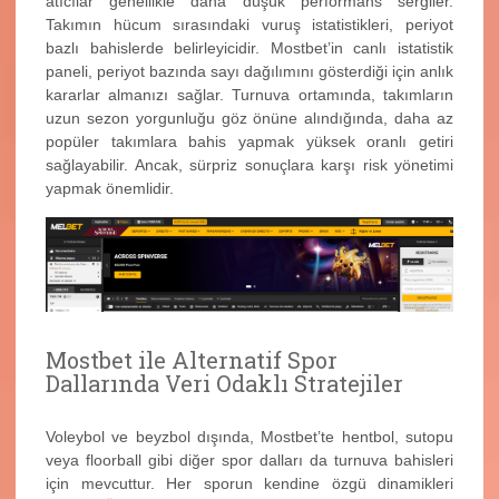
atıcılar genellikle daha düşük performans sergiler.
Takımın hücum sırasındaki vuruş istatistikleri, periyot
bazlı bahislerde belirleyicidir. Mostbet’in canlı istatistik
paneli, periyot bazında sayı dağılımını gösterdiği için anlık
kararlar almanızı sağlar. Turnuva ortamında, takımların
uzun sezon yorgunluğu göz önüne alındığında, daha az
popüler takımlara bahis yapmak yüksek oranlı getiri
sağlayabilir. Ancak, sürpriz sonuçlara karşı risk yönetimi
yapmak önemlidir.
Mostbet ile Alternatif Spor
Dallarında Veri Odaklı Stratejiler
Voleybol ve beyzbol dışında, Mostbet’te hentbol, sutopu
veya floorball gibi diğer spor dalları da turnuva bahisleri
için mevcuttur. Her sporun kendine özgü dinamikleri