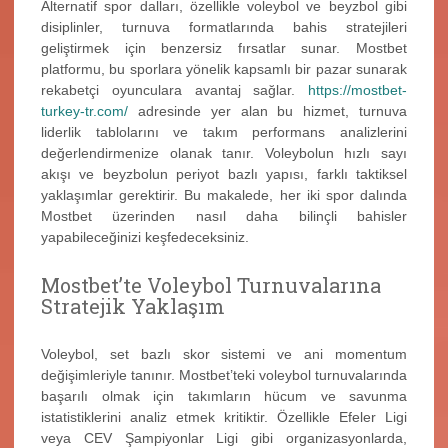
Alternatif spor dalları, özellikle voleybol ve beyzbol gibi
disiplinler, turnuva formatlarında bahis stratejileri
geliştirmek için benzersiz fırsatlar sunar. Mostbet
platformu, bu sporlara yönelik kapsamlı bir pazar sunarak
rekabetçi oyunculara avantaj sağlar.
https://mostbet-
turkey-tr.com/
adresinde yer alan bu hizmet, turnuva
liderlik tablolarını ve takım performans analizlerini
değerlendirmenize olanak tanır. Voleybolun hızlı sayı
akışı ve beyzbolun periyot bazlı yapısı, farklı taktiksel
yaklaşımlar gerektirir. Bu makalede, her iki spor dalında
Mostbet üzerinden nasıl daha bilinçli bahisler
yapabileceğinizi keşfedeceksiniz.
Mostbet’te Voleybol Turnuvalarına
Stratejik Yaklaşım
Voleybol, set bazlı skor sistemi ve ani momentum
değişimleriyle tanınır. Mostbet’teki voleybol turnuvalarında
başarılı olmak için takımların hücum ve savunma
istatistiklerini analiz etmek kritiktir. Özellikle Efeler Ligi
veya CEV Şampiyonlar Ligi gibi organizasyonlarda,