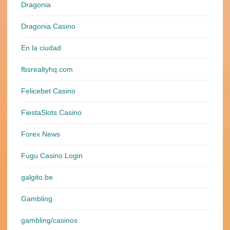
Dragonia
Dragonia Casino
En la ciudad
fbsrealtyhq.com
Felicebet Casino
FiestaSlots Casino
Forex News
Fugu Casino Login
galgito.be
Gambling
gambling/casinos