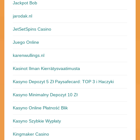
Jackpot Bob
jarodak.nl
JetSetSpins Casino
Juego Online
karenwullings.nl
Kasinot Ilman Kierrätysvaatimusta
Kasyno Depozyt 5 Zł Paysafecard: TOP 3 i Haczyki
Kasyno Minimalny Depozyt 10 Zł
Kasyno Online Płatność Blik
Kasyno Szybkie Wypłaty
Kingmaker Casino