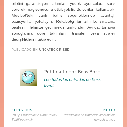
biletini garantileyen takımlar, yedek oyunculara şans
vererek maç sonucunu etkileyebilir. Bu verileri kullanarak,
Mostbet’teki canlı bahis seçeneklerinde avantajlı
pozisyonlar yakalayın. Rekabetçi bir zihinle, sıralama
baskısını lehinize çevirmek mümkündür. Ayrıca, turnuva
sonuçlarına göre takımların transfer veya strateji
değişikliklerini takip edin.
PUBLICADO EN
UNCATEGORIZED
Publicado por
Boss Borot
Lee todas las entradas de Boss
Borot
Navegación
‹ PREVIOUS
NEXT ›
Pin up Platformunun Hərbi Taktiki
Przewodnik po platformie efortuna dla
de
Təhlili və İcmalı
nowych graczy