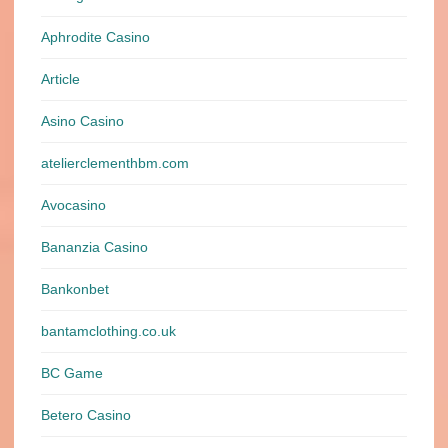
Aphrodite Casino
Article
Asino Casino
atelierclementhbm.com
Avocasino
Bananzia Casino
Bankonbet
bantamclothing.co.uk
BC Game
Betero Casino