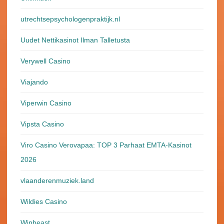
utrechtsepsychologenpraktijk.nl
Uudet Nettikasinot Ilman Talletusta
Verywell Casino
Viajando
Viperwin Casino
Vipsta Casino
Viro Casino Verovapaa: TOP 3 Parhaat EMTA-Kasinot
2026
vlaanderenmuziek.land
Wildies Casino
Winbeast