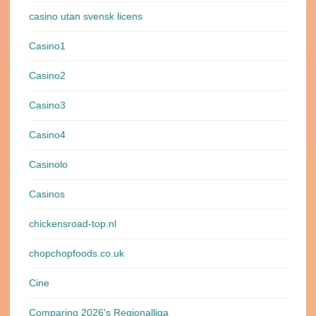
casino utan svensk licens
Casino1
Casino2
Casino3
Casino4
Casinolo
Casinos
chickensroad-top.nl
chopchopfoods.co.uk
Cine
Comparing 2026's Regionalliga