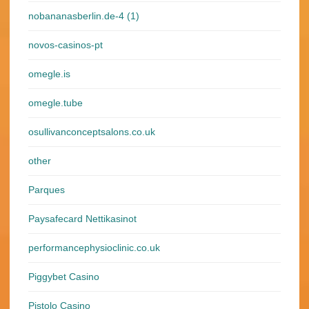
nobananasberlin.de-4 (1)
novos-casinos-pt
omegle.is
omegle.tube
osullivanconceptsalons.co.uk
other
Parques
Paysafecard Nettikasinot
performancephysioclinic.co.uk
Piggybet Casino
Pistolo Casino