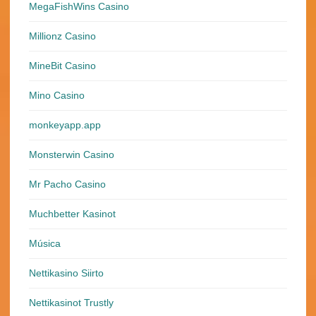
MegaFishWins Casino
Millionz Casino
MineBit Casino
Mino Casino
monkeyapp.app
Monsterwin Casino
Mr Pacho Casino
Muchbetter Kasinot
Música
Nettikasino Siirto
Nettikasinot Trustly