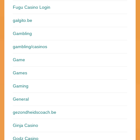
Fugu Casino Login
galgito.be
Gambling
gambling/casinos
Game
Games
Gaming
General
gezondheidscoach.be
Ginja Casino
Godz Casino