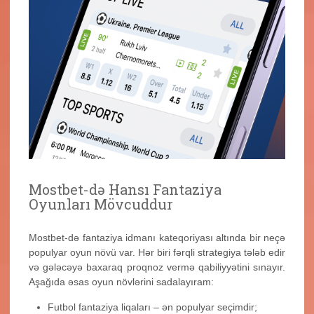
Mostbet-də Hansı Fantaziya
Oyunları Mövcuddur
Mostbet-də fantaziya idmanı kateqoriyası altında bir neçə
populyar oyun növü var. Hər biri fərqli strategiya tələb edir
və gələcəyə baxaraq proqnoz vermə qabiliyyətini sınayır.
Aşağıda əsas oyun növlərini sadalayıram:
Futbol fantaziya liqaları – ən populyar seçimdir;