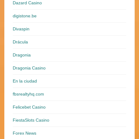
Dazard Casino
digistone.be
Divaspin
Drácula
Dragonia
Dragonia Casino
En la ciudad
fbsrealtyhq.com
Felicebet Casino
FiestaSlots Casino
Forex News