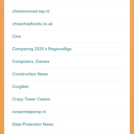
chickensroad-top.nl
chopchopfoods.co.uk
Cine
Comparing 2026's Regionalliga
Computers, Games
Construction News
Corgibet
Crazy Tower Сasino
cvwarmtepomp.nl
Data Protection News