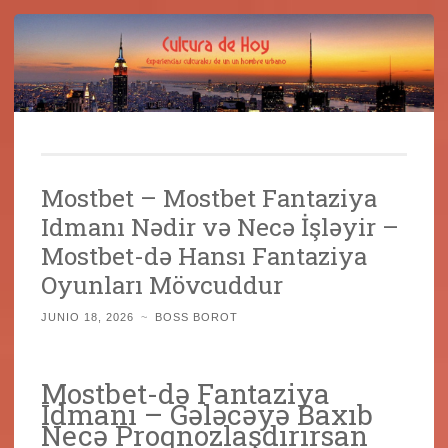
Cultura de Hoy
Saltar
Cine, libros y el mundo que nos rodea
al
Mostbet – Mostbet Fantaziya
contenido
Idmanı Nədir və Necə İşləyir –
Mostbet-də Hansı Fantaziya
Oyunları Mövcuddur
JUNIO 18, 2026
~
BOSS BOROT
Mostbet-də Fantaziya
Idmanı – Gələcəyə Baxıb
Necə Proqnozlaşdırırsan