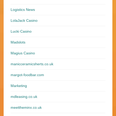
Logistics News
LolaJack Casino
Lucki Casino
Madslots
Magius Casino
manicceramicsherts.co.uk
margot-foodbar.com
Marketing
mdleasing.co.uk
meettheminx.co.uk