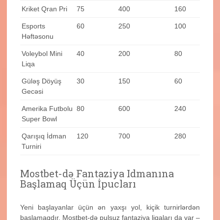
Kriket Qran Pri
75
400
160
Esports
60
250
100
Həftəsonu
Voleybol Mini
40
200
80
Liqa
Güləş Döyüş
30
150
60
Gecəsi
Amerika Futbolu
80
600
240
Super Bowl
Qarışıq İdman
120
700
280
Turniri
Mostbet-də Fantaziya Idmanına
Başlamaq Üçün İpucları
Yeni başlayanlar üçün ən yaxşı yol, kiçik turnirlərdən
başlamaqdır. Mostbet-də pulsuz fantaziya liqaları da var –