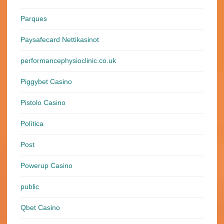
Parques
Paysafecard Nettikasinot
performancephysioclinic.co.uk
Piggybet Casino
Pistolo Casino
Política
Post
Powerup Casino
public
Qbet Casino