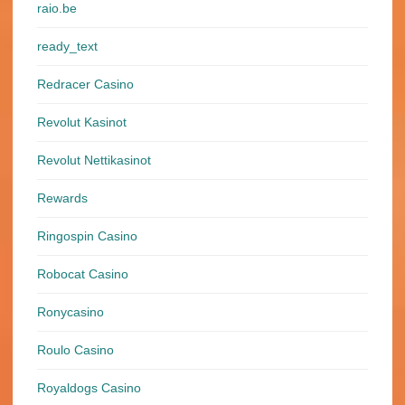
raio.be
ready_text
Redracer Casino
Revolut Kasinot
Revolut Nettikasinot
Rewards
Ringospin Casino
Robocat Casino
Ronycasino
Roulo Casino
Royaldogs Casino