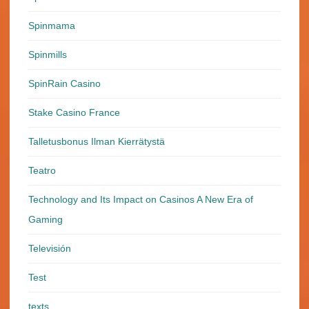
Spinmama
Spinmills
SpinRain Casino
Stake Casino France
Talletusbonus Ilman Kierrätystä
Teatro
Technology and Its Impact on Casinos A New Era of
Gaming
Televisión
Test
texts