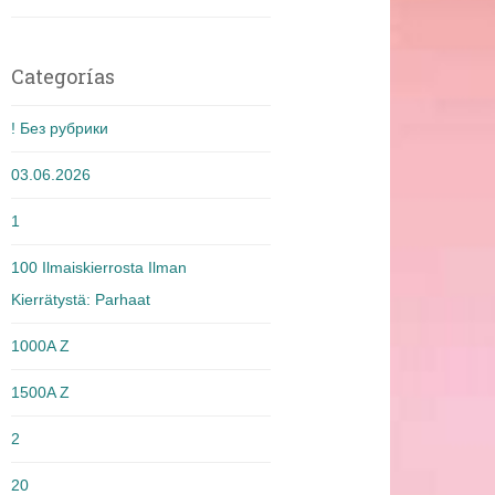
Categorías
! Без рубрики
03.06.2026
1
100 Ilmaiskierrosta Ilman
Kierrätystä: Parhaat
1000A Z
1500A Z
2
20