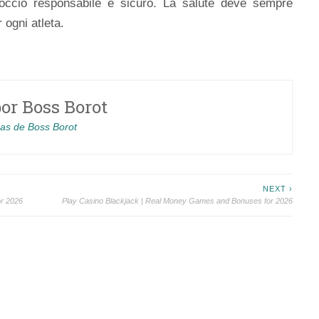
roccio responsabile e sicuro. La salute deve sempre
 ogni atleta.
por
Boss Borot
das de Boss Borot
NEXT ›
or 2026
Play Casino Blackjack | Real Money Games and Bonuses for 2026