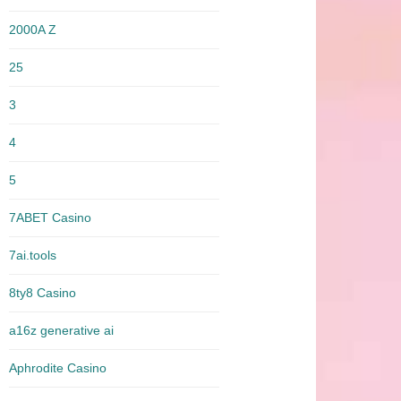
2000A Z
25
3
4
5
7ABET Casino
7ai.tools
8ty8 Casino
a16z generative ai
Aphrodite Casino