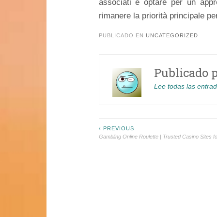
associati e optare per un app
rimanere la priorità principale per
PUBLICADO EN
UNCATEGORIZED
Publicado 
Lee todas las entra
Navegación
‹ PREVIOUS
Gambling Online Roulette | Trusted Casino Sites f
de
entradas