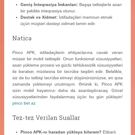
Geniş İnteqrasiya İmkanları:
Başqa tətbiqlərlə asan
bir şəkildə inteqrasiya olunur.
Dəstək və Xidmət:
İstifadəçiləri məmnun etmək
üçün müştəri dəstəyi xidməti təmin edir.
Nəticə
Pinco APK, istifadəçilərin ehtiyaclarına cavab verən
müasir bir mobil tətbiqdir. Onun funksional xüsusiyyətləri,
asan yükləmə prosesi və güclü təhlükəsizlik xüsusiyyətləri
ilə bərabər, müstəsna bir təcrübə təqdim edir. Beləliklə,
siz də bu tətbiqi təcrübə etməyi düşünürsünüzsə, ən qısa
zamanda yükləməyi unutmayın. Əminik ki, Pinco APK
sizin mobil həyatınızı daha da asanlaşdıracaq. Gözəl
xüsusiyyətlərindən faydalanmaq üçün bu gün yükləyin!
pinco bet az
Tez-tez Verilən Suallar
Pinco APK-nı haradan yükləyə bilərəm?
Etibarlı