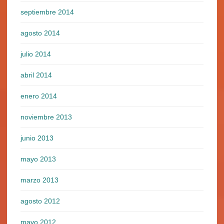
septiembre 2014
agosto 2014
julio 2014
abril 2014
enero 2014
noviembre 2013
junio 2013
mayo 2013
marzo 2013
agosto 2012
mayo 2012