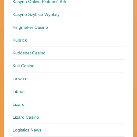
Kasyno Online Płatność Blik
Kasyno Szybkie Wypłaty
Kingmaker Casino
Kubrick
Kudosbet Casino
Kult Casino
lariwo.nl
Libros
Lizaro
Lizaro Casino
Logistics News