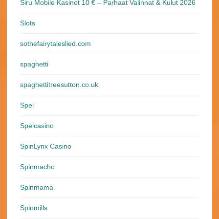
Siru Mobile Kasinot 10 € – Parhaat Valinnat & Kulut 2026
Slots
sothefairytaleslied.com
spaghetti
spaghettitreesutton.co.uk
Spei
Speicasino
SpinLynx Casino
Spinmacho
Spinmama
Spinmills