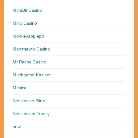
MineBit Casino
Mino Casino
monkeyapp.app
Monsterwin Casino
Mr Pacho Casino
Muchbetter Kasinot
Música
Nettikasino Siirto
Nettikasinot Trustly
new