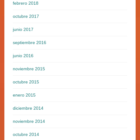
febrero 2018
octubre 2017
junio 2017
septiembre 2016
junio 2016
noviembre 2015
octubre 2015
enero 2015
diciembre 2014
noviembre 2014
octubre 2014