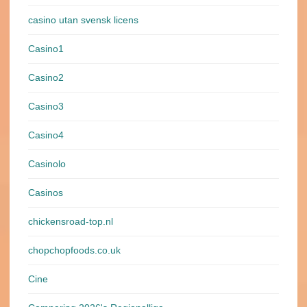
casino utan svensk licens
Casino1
Casino2
Casino3
Casino4
Casinolo
Casinos
chickensroad-top.nl
chopchopfoods.co.uk
Cine