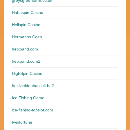
greysgreenfarm.co.uk
Hahaspin Casino
Hellspin Casino
Hermanos Coen
hetxpand.com
hetxpand.com2
HighSpin Casino
huidziektenhasselt.be2
Ice Fishing Game
ice-fishing-topslot.com
Iwinfortune