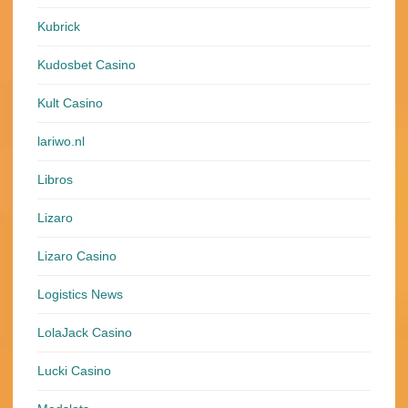
Kubrick
Kudosbet Casino
Kult Casino
lariwo.nl
Libros
Lizaro
Lizaro Casino
Logistics News
LolaJack Casino
Lucki Casino