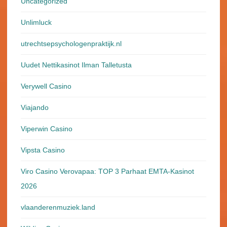
Uncategorized
Unlimluck
utrechtsepsychologenpraktijk.nl
Uudet Nettikasinot Ilman Talletusta
Verywell Casino
Viajando
Viperwin Casino
Vipsta Casino
Viro Casino Verovapaa: TOP 3 Parhaat EMTA-Kasinot
2026
vlaanderenmuziek.land