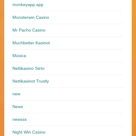
monkeyapp.app
Monsterwin Casino
Mr Pacho Casino
Muchbetter Kasinot
Música
Nettikasino Siirto
Nettikasinot Trustly
new
News
newsss
Night Win Casino