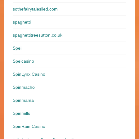
sothefairytaleslied.com
spaghetti
spaghettitreesutton.co.uk
Spei
Speicasino
SpinLynx Casino
Spinmacho
Spinmama
Spinmills
SpinRain Casino