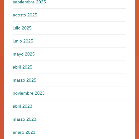
septiembre 2025
agosto 2025
julio 2025
junio 2025
mayo 2025
abril 2025
marzo 2025
noviembre 2023
abril 2023
marzo 2023
enero 2023