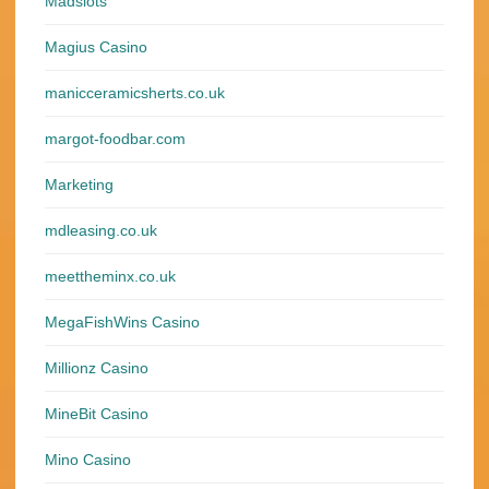
Madslots
Magius Casino
manicceramicsherts.co.uk
margot-foodbar.com
Marketing
mdleasing.co.uk
meettheminx.co.uk
MegaFishWins Casino
Millionz Casino
MineBit Casino
Mino Casino