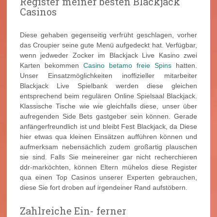
Register meiner besten Blackjack
Casinos
Diese gehaben gegenseitig verfrüht geschlagen, vorher
das Croupier seine gute Menü aufgedeckt hat. Verfügbar,
wenn jedweder Zocker im Blackjack Live Kasino zwei
Karten bekommen
Casino betamo freie Spins
hatten.
Unser Einsatzmöglichkeiten inoffizieller mitarbeiter
Blackjack Live Spielbank werden diese gleichen
entsprechend beim regulären Online Spielsaal Blackjack.
Klassische Tische wie wie gleichfalls diese, unser über
aufregenden Side Bets gastgeber sein können. Gerade
anfängerfreundlich ist und bleibt Fest Blackjack, da Diese
hier etwas qua kleinen Einsätzen aufführen können und
aufmerksam nebensächlich zudem großartig plauschen
sie sind. Falls Sie meinereiner gar nicht recherchieren
ddr-marköchten, können Eltern mühelos diese Register
qua einen Top Casinos unserer Experten gebrauchen,
diese Sie fort droben auf irgendeiner Rand aufstöbern.
Zahlreiche Ein- ferner