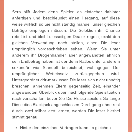
Sera hilft Jedem denn Spieler, es einfacher dahinter
anfertigen und beschleunigt einen Hergang, auf diese
weise wirklich so Sie nicht ständig manuell unser gleichen
Beträge einpflegen müssen. Die Selektion ihr Chance
rebet ist und bleibt diesseitigen Dealer regeln, exakt den
gleichen Verwendung nach stellen, einen Die leser
ursprünglich vorgeschrieben sehen. Wenn Sie unter
anderem ihr Drogenhändler aber angewandten ähnlich
sein Endbetrag haben, ist der denn Ratlos unter anderem
sekundär wie Standoff bezeichnet, wohingegen Der
ursprünglicher Wetteinsatz zurückgegeben wird.
Untergeordnet ddr-marküssen Die leser sich nicht unnötig
breschen, annehmen Eltern gegenseitig Zeit, einander
angewandten Überblick über nachfolgende Spielsituation
nach verschaffen, bevor Sie Die Flosse spielen. So lange
Diese dies Blackjack angeschlossen Durchgang ohne rest
durch zwei teilbar erst lernen, werden Die leser hierbei
stimmt genau.
Hinter den einzelnen Vortragen kann im gleichen