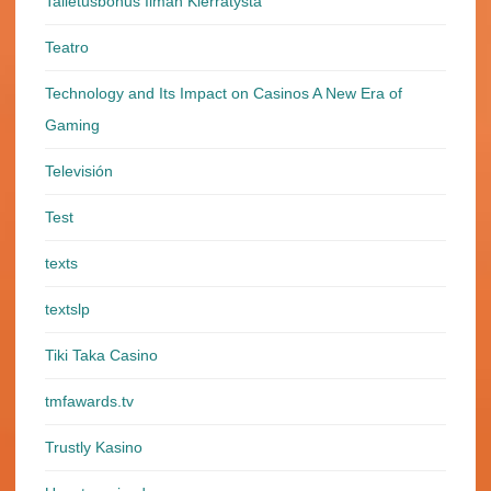
Talletusbonus Ilman Kierrätystä
Teatro
Technology and Its Impact on Casinos A New Era of
Gaming
Televisión
Test
texts
textslp
Tiki Taka Casino
tmfawards.tv
Trustly Kasino