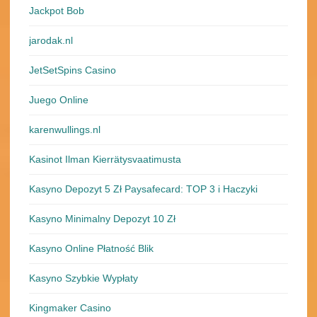
Jackpot Bob
jarodak.nl
JetSetSpins Casino
Juego Online
karenwullings.nl
Kasinot Ilman Kierrätysvaatimusta
Kasyno Depozyt 5 Zł Paysafecard: TOP 3 i Haczyki
Kasyno Minimalny Depozyt 10 Zł
Kasyno Online Płatność Blik
Kasyno Szybkie Wypłaty
Kingmaker Casino