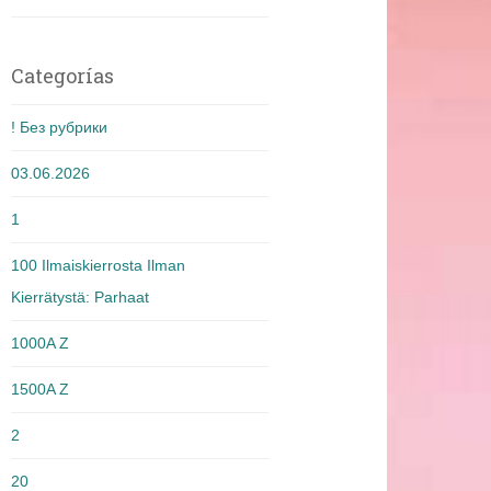
Categorías
! Без рубрики
03.06.2026
1
100 Ilmaiskierrosta Ilman
Kierrätystä: Parhaat
1000A Z
1500A Z
2
20