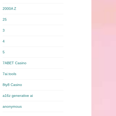
2000A Z
25
3
4
5
7ABET Casino
7ai.tools
8ty8 Casino
a16z generative ai
anonymous