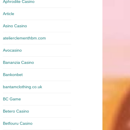
Aphrodite Casino
Article
Asino Casino
atelierclementhbm.com
Avocasino
Bananzia Casino
Bankonbet
bantamclothing.co.uk
BC Game
Betero Casino
Betfouru Casino