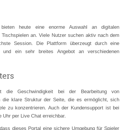
 bieten heute eine enorme Auswahl an digitalen
 Tischspielen an. Viele Nutzer suchen aktiv nach dem
hste Session. Die Plattform überzeugt durch eine
he und ein sehr breites Angebot an verschiedenen
ters
st die Geschwindigkeit bei der Bearbeitung von
die klare Struktur der Seite, die es ermöglicht, sich
ele zu konzentrieren. Auch der Kundensupport ist bei
 Uhr per Live Chat erreichbar.
 dass dieses Portal eine sichere Umgebung für Spieler