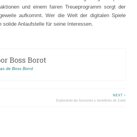
saktionen und einem fairen Treueprogramm sorgt der
geweile aufkommt. Wer die Welt der digitalen Spiele
 solide Anlaufstelle für seine Interessen.
por
Boss Borot
das de Boss Borot
NEXT ›
Explorando las funciones y beneficios de 1xbet