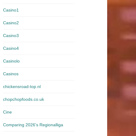
Casino1
Casino2
Casino3
Casino4
Casinolo
Casinos
chickensroad-top.nl
chopchopfoods.co.uk
Cine
Comparing 2026's Regionalliga