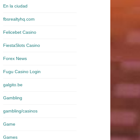
En la ciudad
fbsrealtyhq.com
Felicebet Casino
FiestaSlots Casino
Forex News
Fugu Casino Login
galgito.be
Gambling
gambling/casinos
Game
Games