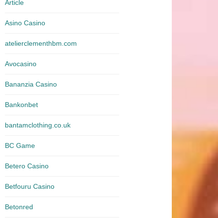
Article
Asino Casino
atelierclementhbm.com
Avocasino
Bananzia Casino
Bankonbet
bantamclothing.co.uk
BC Game
Betero Casino
Betfouru Casino
Betonred