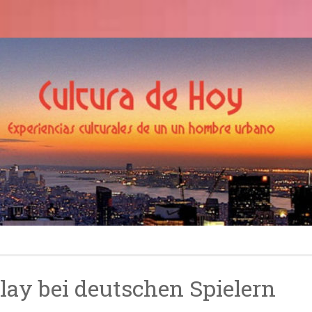
Cultura de Hoy
odea
ay bei deutschen Spielern