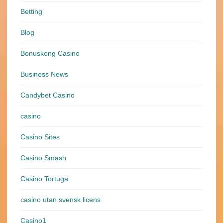
Betting
Blog
Bonuskong Casino
Business News
Candybet Casino
casino
Casino Sites
Casino Smash
Casino Tortuga
casino utan svensk licens
Casino1