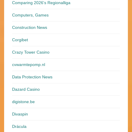
Comparing 2026's Regionalliga
Computers, Games
Construction News
Corgibet
Crazy Tower Сasino
cvwarmtepomp.nl
Data Protection News
Dazard Casino
digistone.be
Divaspin
Drácula