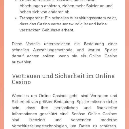
Abhebungen anbieten, ziehen mehr Spieler an und
heben sich von anderen ab.
Transparenz: Ein schnelles Auszahlungssystem zeigt,
dass das Casino vertrauenswürdig ist und keine
versteckten Gebühren erhebt.
Diese Vorteile unterstreichen die Bedeutung einer
schnellen Auszahlungsmethode und warum Spieler
darauf achten sollten, wenn sie ein Online Casino
auswählen.
Vertrauen und Sicherheit im Online
Casino
Wenn es um Online Casinos geht, sind Vertrauen und
Sicherheit von größter Bedeutung. Spieler müssen sicher
sein, dass ihre persönlichen und finanziellen
Informationen geschützt sind. Seriöse Online Casinos
sind lizenziert und verwenden moderne
Verschlüsselungstechnologien, um Daten zu schützen.