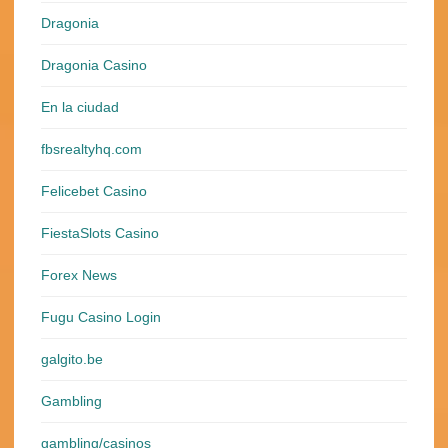
Dragonia
Dragonia Casino
En la ciudad
fbsrealtyhq.com
Felicebet Casino
FiestaSlots Casino
Forex News
Fugu Casino Login
galgito.be
Gambling
gambling/casinos