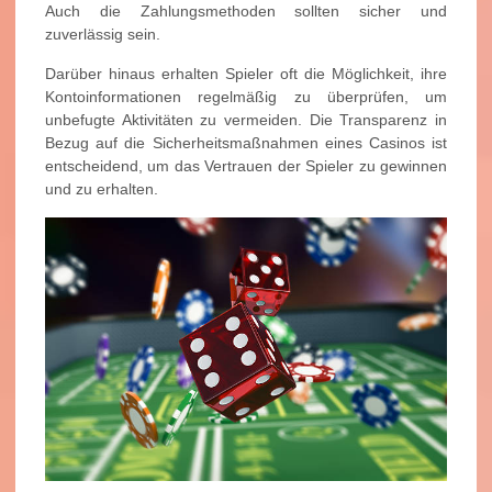
Auch die Zahlungsmethoden sollten sicher und
zuverlässig sein.
Darüber hinaus erhalten Spieler oft die Möglichkeit, ihre
Kontoinformationen regelmäßig zu überprüfen, um
unbefugte Aktivitäten zu vermeiden. Die Transparenz in
Bezug auf die Sicherheitsmaßnahmen eines Casinos ist
entscheidend, um das Vertrauen der Spieler zu gewinnen
und zu erhalten.