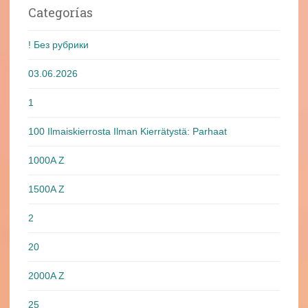
Categorías
! Без рубрики
03.06.2026
1
100 Ilmaiskierrosta Ilman Kierrätystä: Parhaat
1000A Z
1500A Z
2
20
2000A Z
25