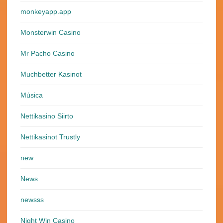
monkeyapp.app
Monsterwin Casino
Mr Pacho Casino
Muchbetter Kasinot
Música
Nettikasino Siirto
Nettikasinot Trustly
new
News
newsss
Night Win Casino