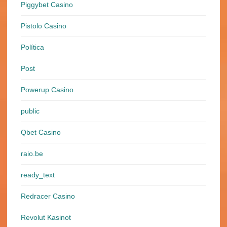
Piggybet Casino
Pistolo Casino
Política
Post
Powerup Casino
public
Qbet Casino
raio.be
ready_text
Redracer Casino
Revolut Kasinot