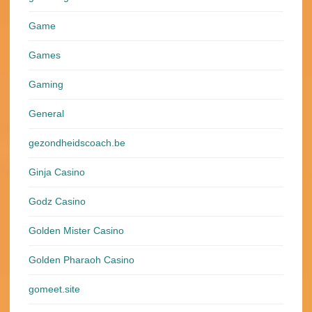
Game
Games
Gaming
General
gezondheidscoach.be
Ginja Casino
Godz Casino
Golden Mister Casino
Golden Pharaoh Casino
gomeet.site