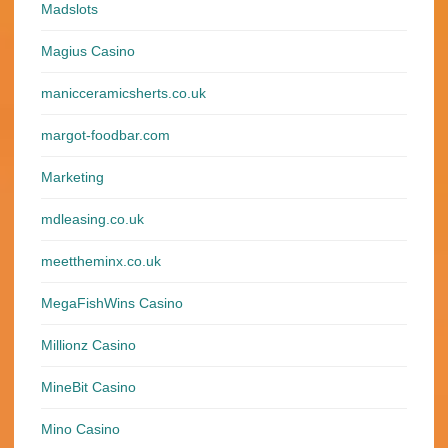
Madslots
Magius Casino
manicceramicsherts.co.uk
margot-foodbar.com
Marketing
mdleasing.co.uk
meettheminx.co.uk
MegaFishWins Casino
Millionz Casino
MineBit Casino
Mino Casino