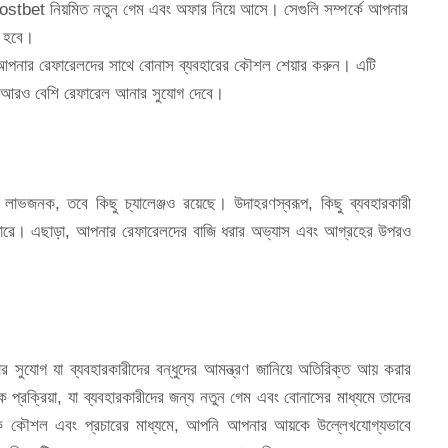
ostbet নিয়মিত নতুন গেম এবং অফার নিয়ে আসে। সেগুলি সম্পর্কে আপনার
ী হবে।
আপনার রেফারেলদের সাথে বোনাস ব্যবহারের কৌশল শেয়ার করুন। এটি
আরও বেশি রেফারেল আনার সুযোগ দেবে।
াভজনক, তবে কিছু চ্যালেঞ্জও রয়েছে। উদাহরণস্বরূপ, কিছু ব্যবহারকারী
রে। এছাড়া, আপনার রেফারেলদের বাজি ধরার অভ্যাস এবং আগ্রহের উপরও
সুযোগ যা ব্যবহারকারীদের বন্ধুদের আমন্ত্রণ জানিয়ে অতিরিক্ত আয় করার
্রক্রিয়া, যা ব্যবহারকারীদের জন্য নতুন গেম এবং বোনাসের মাধ্যমে তাদের
 কৌশল এবং প্রচারের মাধ্যমে, আপনি আপনার আয়কে উল্লেখযোগ্যভাবে