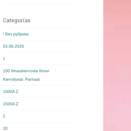
Categorías
! Без рубрики
03.06.2026
1
100 Ilmaiskierrosta Ilman
Kierrätystä: Parhaat
1000A Z
1500A Z
2
20