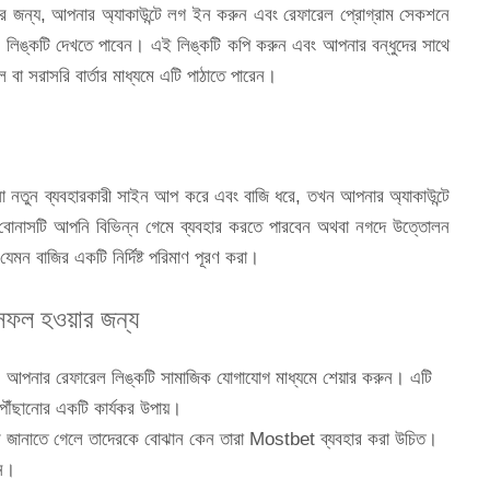
জন্য, আপনার অ্যাকাউন্টে লগ ইন করুন এবং রেফারেল প্রোগ্রাম সেকশনে
লিঙ্কটি দেখতে পাবেন। এই লিঙ্কটি কপি করুন এবং আপনার বন্ধুদের সাথে
া সরাসরি বার্তার মাধ্যমে এটি পাঠাতে পারেন।
 নতুন ব্যবহারকারী সাইন আপ করে এবং বাজি ধরে, তখন আপনার অ্যাকাউন্টে
 বোনাসটি আপনি বিভিন্ন গেমে ব্যবহার করতে পারবেন অথবা নগদে উত্তোলন
েমন বাজির একটি নির্দিষ্ট পরিমাণ পূরণ করা।
 সফল হওয়ার জন্য
: আপনার রেফারেল লিঙ্কটি সামাজিক যোগাযোগ মাধ্যমে শেয়ার করুন। এটি
পৌঁছানোর একটি কার্যকর উপায়।
রণ জানাতে গেলে তাদেরকে বোঝান কেন তারা Mostbet ব্যবহার করা উচিত।
ুন।