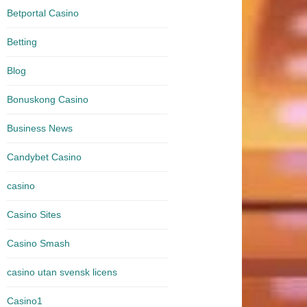
Betportal Casino
Betting
Blog
Bonuskong Casino
Business News
Candybet Casino
casino
Casino Sites
Casino Smash
casino utan svensk licens
Casino1