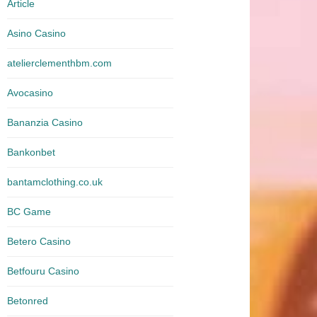
Article
Asino Casino
atelierclementhbm.com
Avocasino
Bananzia Casino
Bankonbet
bantamclothing.co.uk
BC Game
Betero Casino
Betfouru Casino
Betonred