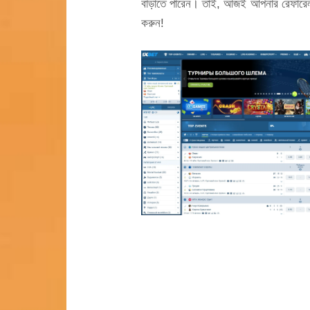
বাড়াতে পারেন। তাই, আজই আপনার রেফারেল ল
করুন!