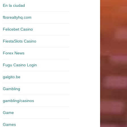
En la ciudad
fbsrealtyhq.com
Felicebet Casino
FiestaSlots Casino
Forex News
Fugu Casino Login
galgito.be
Gambling
gambling/casinos
Game
Games