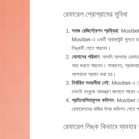
রেফারেল প্রোগ্রামের সুবিধা
সহজ রেজিস্ট্রেশন প্রক্রিয়া
: Mostbet 
Mostbet-এ একটি অ্যাকাউন্ট খুলতে হ
লিঙ্কটি পেতে পারবেন।
বোনাসের পরিমাণ
: আপনি আপনার রেফারেল
আয় করতে পারবেন। সাধারণত, প্রথমবারের
আপনাকে প্রদান করা হয়।
নির্ধারিত সময়সীমা নেই
: Mostbet-এ রেফ
তখনই বন্ধুকে আমন্ত্রণ জানাতে পারে
প্রতিযোগিতামূলক কমিশন
: Mostbet রে
রেফারেলদের বাজির উপর কমিশন পেতে পা
রেফারেল লিঙ্ক কিভাবে ব্যবহার