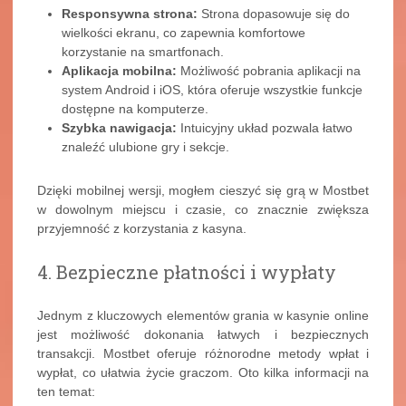
Responsywna strona:
Strona dopasowuje się do
wielkości ekranu, co zapewnia komfortowe
korzystanie na smartfonach.
Aplikacja mobilna:
Możliwość pobrania aplikacji na
system Android i iOS, która oferuje wszystkie funkcje
dostępne na komputerze.
Szybka nawigacja:
Intuicyjny układ pozwala łatwo
znaleźć ulubione gry i sekcje.
Dzięki mobilnej wersji, mogłem cieszyć się grą w Mostbet
w dowolnym miejscu i czasie, co znacznie zwiększa
przyjemność z korzystania z kasyna.
4. Bezpieczne płatności i wypłaty
Jednym z kluczowych elementów grania w kasynie online
jest możliwość dokonania łatwych i bezpiecznych
transakcji. Mostbet oferuje różnorodne metody wpłat i
wypłat, co ułatwia życie graczom. Oto kilka informacji na
ten temat: