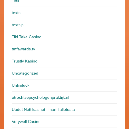
Test
texts
textslp
Tiki Taka Casino
tmfawards.tv
Trustly Kasino
Uncategorized
Unlimluck
utrechtsepsychologenpraktijk.nl
Uudet Nettikasinot Ilman Talletusta
Verywell Casino