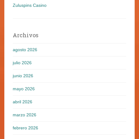
Zuluspins Casino
Archivos
agosto 2026
julio 2026
junio 2026
mayo 2026
abril 2026
marzo 2026
febrero 2026