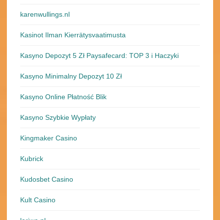
karenwullings.nl
Kasinot Ilman Kierrätysvaatimusta
Kasyno Depozyt 5 Zł Paysafecard: TOP 3 i Haczyki
Kasyno Minimalny Depozyt 10 Zł
Kasyno Online Płatność Blik
Kasyno Szybkie Wypłaty
Kingmaker Casino
Kubrick
Kudosbet Casino
Kult Casino