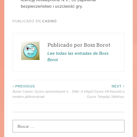
bezpieczeństwo i uczciwość gry.
PUBLICADO EN
CASINO
Publicado por
Boss Borot
Lee todas las entradas de Boss
Borot
Navegación
‹ PREVIOUS
NEXT ›
Buran Casino: Gyors nyeremények a
1Win: A Végső Gyors‑Hit Kaszinó a
de
modern játékosoknak
Gyors Tempójú Játékhoz
entradas