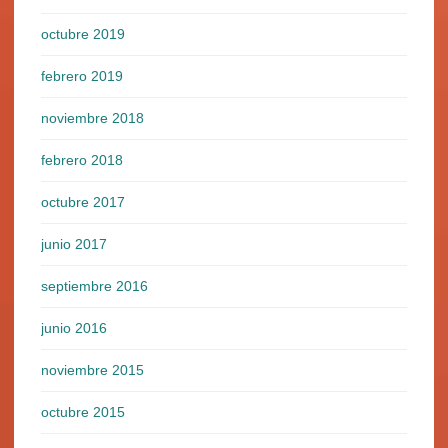
octubre 2019
febrero 2019
noviembre 2018
febrero 2018
octubre 2017
junio 2017
septiembre 2016
junio 2016
noviembre 2015
octubre 2015