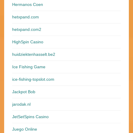
Hermanos Coen
hetxpand.com
hetxpand.com2
HighSpin Casino
huidziektenhasselt.be2
Ice Fishing Game
ice-fishing-topslot.com
Jackpot Bob
jarodak.nl
JetSetSpins Casino
Juego Online