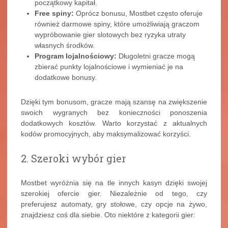
początkowy kapitał.
Free spiny:
Oprócz bonusu, Mostbet często oferuje
również darmowe spiny, które umożliwiają graczom
wypróbowanie gier slotowych bez ryzyka utraty
własnych środków.
Program lojalnościowy:
Długoletni gracze mogą
zbierać punkty lojalnościowe i wymieniać je na
dodatkowe bonusy.
Dzięki tym bonusom, gracze mają szansę na zwiększenie
swoich wygranych bez konieczności ponoszenia
dodatkowych kosztów. Warto korzystać z aktualnych
kodów promocyjnych, aby maksymalizować korzyści.
2. Szeroki wybór gier
Mostbet wyróżnia się na tle innych kasyn dzięki swojej
szerokiej ofercie gier. Niezależnie od tego, czy
preferujesz automaty, gry stołowe, czy opcje na żywo,
znajdziesz coś dla siebie. Oto niektóre z kategorii gier: