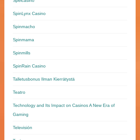
Speicasino
SpinLynx Casino
Spinmacho
Spinmama
Spinmills
SpinRain Casino
Talletusbonus Ilman Kierrätystä
Teatro
Technology and Its Impact on Casinos A New Era of
Gaming
Televisión