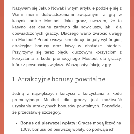
Nazywam się Jakub Nowak i w tym artykule podzielę się z
Wami moimi doświadczeniami związanymi z grą w
kasynie online Mostbet. Jako gracz, uważam, że to
kasyno jest idealne zarówno dla nowicjuszy, jak i dla
doświadczonych graczy. Dlaczego warto zwrócić uwagę
na Mostbet? Przede wszystkim oferuje bogaty wybór gier,
atrakcyjne bonusy oraz łatwy w obsłudze interfejs.
Przyjrzymy się teraz pięciu kluczowym korzyściom z
korzystania z kodu promocyjnego Mostbet dla graczy,
które z pewnością zwiększą Waszą satysfakcję z gry.
1. Atrakcyjne bonusy powitalne
Jedną z największych korzyści z korzystania z kodu
promocyjnego Mostbet dla graczy jest możliwość
uzyskania atrakcyjnych bonusów powitalnych. Pozwólcie,
że przedstawię szczegóły.
Bonus od pierwszej wpłaty:
Gracze mogą liczyć na
100% bonusu od pierwszej wpłaty, co podwaja ich