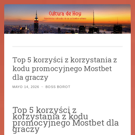
Cultura de Hoy
Saltar
Cine, libros y el mundo que nos rodea
al
Top 5 korzyści z korzystania z
contenido
kodu promocyjnego Mostbet
dla graczy
MAYO 14, 2026
~
BOSS BOROT
Top 5 korzyści z
korzystania z kodu
promocyjnego Mostbet dla
graczy