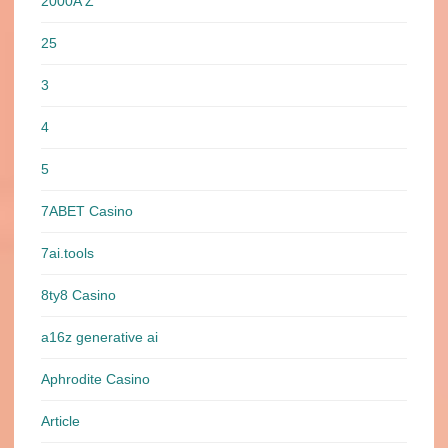
2000A Z
25
3
4
5
7ABET Casino
7ai.tools
8ty8 Casino
a16z generative ai
Aphrodite Casino
Article