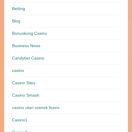
Betting
Blog
Bonuskong Casino
Business News
Candybet Casino
casino
Casino Sites
Casino Smash
casino utan svensk licens
Casino1