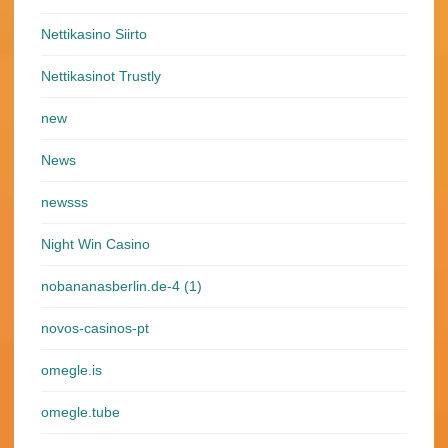
Nettikasino Siirto
Nettikasinot Trustly
new
News
newsss
Night Win Casino
nobananasberlin.de-4 (1)
novos-casinos-pt
omegle.is
omegle.tube