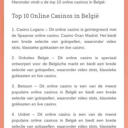
Hieronder vindt u de top 10 online casinos in België:
Top 10 Online Casinos in België
1. Casino Lugano – Dit online casino is geïntegreerd met
de Spaanse online casino, Casino Gran Madrid. Het biedt
een brede selectie van gokspellen, waaronder video
slots, klassieke gokkasten en live casino.
2. Goksites Belgie – Dit online casino is speciaal
ontworpen voor de Belgische markt en biedt een brede
selectie van gokspellen, waaronder video slots, klassieke
gokkasten en live casino.
3. Betsson – Dit online casino is een van de meest
populaire online casinos in België en biedt een brede
selectie van gokspellen, waaronder video slots, klassieke
gokkasten en live casino.
4. Unibet – Dit online casino is een van de meest
populaire online casinos in België en biedt een brede
selectie van gokspellen, waaronder video slots, klassieke