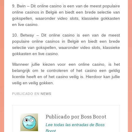
9. Bwin – Dit online casino is een van de meest populaire
online casinos in België en biedt een brede selectie van
gokspellen, waaronder video slots, klassieke gokkasten
en live casino.
10. Betway – Dit online casino is een van de meest
populaire online casinos in België en biedt een brede
selectie van gokspellen, waaronder video slots, klassieke
gokkasten en live casino.
Wanneer jullie kiezen voor een online casino, is het
belangrijk om te controleren of het casino een geldig
licentie heeft en of het casino veilig is. Hierdoor kan jullie
veilig en veilig gokken.
PUBLICADO EN
NEWS
Publicado por
Boss Borot
Lee todas las entradas de Boss
Borot