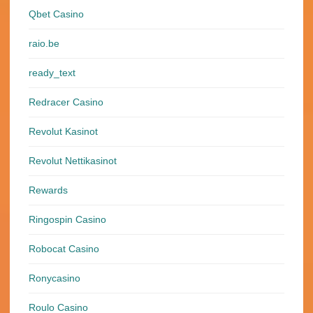
Qbet Casino
raio.be
ready_text
Redracer Casino
Revolut Kasinot
Revolut Nettikasinot
Rewards
Ringospin Casino
Robocat Casino
Ronycasino
Roulo Casino