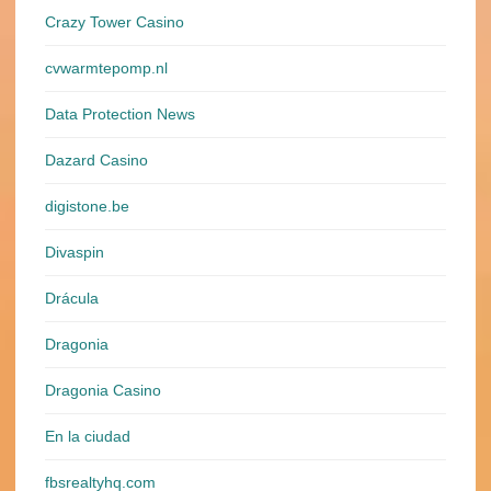
Crazy Tower Сasino
cvwarmtepomp.nl
Data Protection News
Dazard Casino
digistone.be
Divaspin
Drácula
Dragonia
Dragonia Casino
En la ciudad
fbsrealtyhq.com