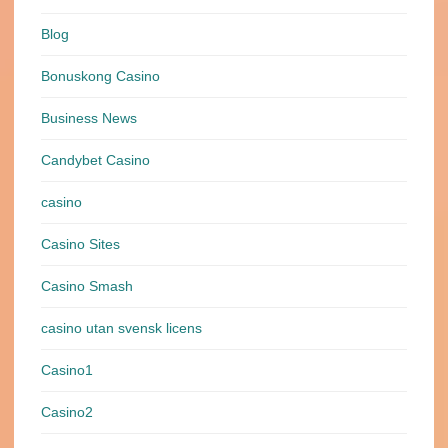
Blog
Bonuskong Casino
Business News
Candybet Casino
casino
Casino Sites
Casino Smash
casino utan svensk licens
Casino1
Casino2