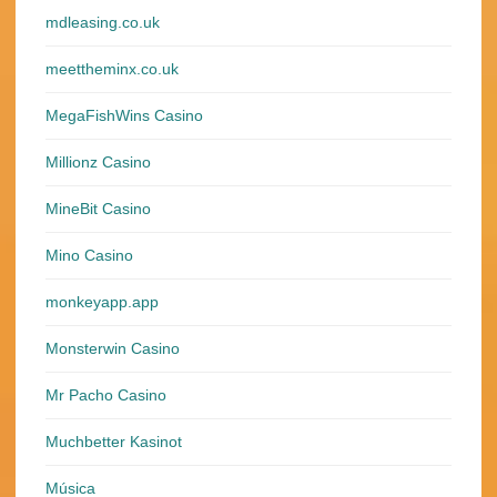
mdleasing.co.uk
meettheminx.co.uk
MegaFishWins Casino
Millionz Casino
MineBit Casino
Mino Casino
monkeyapp.app
Monsterwin Casino
Mr Pacho Casino
Muchbetter Kasinot
Música