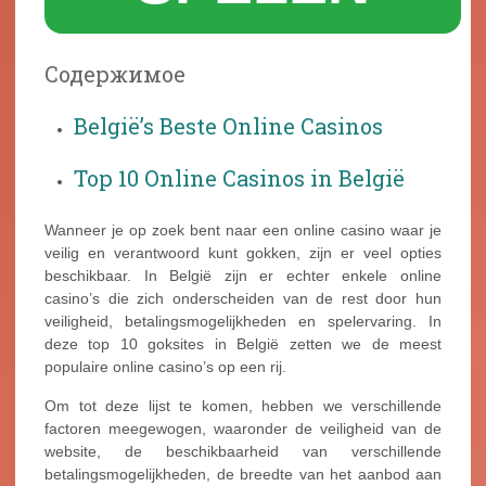
Содержимое
België’s Beste Online Casinos
Top 10 Online Casinos in België
Wanneer je op zoek bent naar een online casino waar je
veilig en verantwoord kunt gokken, zijn er veel opties
beschikbaar. In België zijn er echter enkele online
casino’s die zich onderscheiden van de rest door hun
veiligheid, betalingsmogelijkheden en spelervaring. In
deze top 10 goksites in België zetten we de meest
populaire online casino’s op een rij.
Om tot deze lijst te komen, hebben we verschillende
factoren meegewogen, waaronder de veiligheid van de
website, de beschikbaarheid van verschillende
betalingsmogelijkheden, de breedte van het aanbod aan