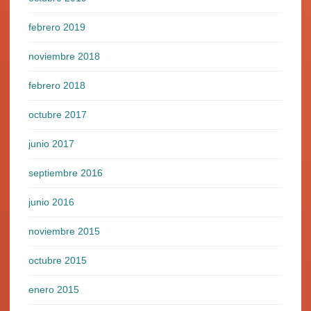
febrero 2019
noviembre 2018
febrero 2018
octubre 2017
junio 2017
septiembre 2016
junio 2016
noviembre 2015
octubre 2015
enero 2015