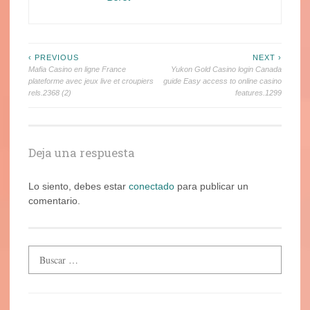
Navegación
‹ PREVIOUS
NEXT ›
Mafia Casino en ligne France
Yukon Gold Casino login Canada
de
plateforme avec jeux live et croupiers
guide Easy access to online casino
rels.2368 (2)
features.1299
entradas
Deja una respuesta
Lo siento, debes estar
conectado
para publicar un
comentario.