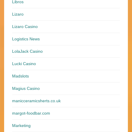
Libros
Lizaro
Lizaro Casino
Logistics News
LolaJack Casino
Lucki Casino
Madslots
Magius Casino
manicceramicsherts.co.uk
margot-foodbar.com
Marketing