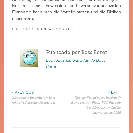
Nur mit einer bewussten und verantwortungsvollen
Einnahme kann man die Vorteile nutzen und die Risiken
minimieren.
PUBLICADO EN
UNCATEGORIZED
Publicado por
Boss Borot
Lee todas las entradas de Boss
Borot
Navegación
‹ PREVIOUS
NEXT ›
Sibutramine Bewertung – Eine
Kasyno Paysafecard Przelew ᐈ
de
kritische Auseinandersetzung
Wówczas gdy Płacić PSC Paysafe
Card Depozyt w Casino
entradas
Internetowego 2026