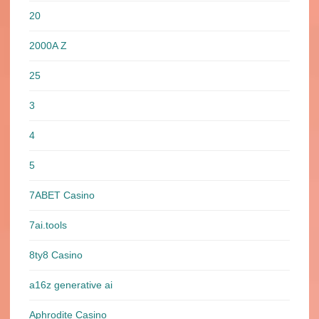
20
2000A Z
25
3
4
5
7ABET Casino
7ai.tools
8ty8 Casino
a16z generative ai
Aphrodite Casino