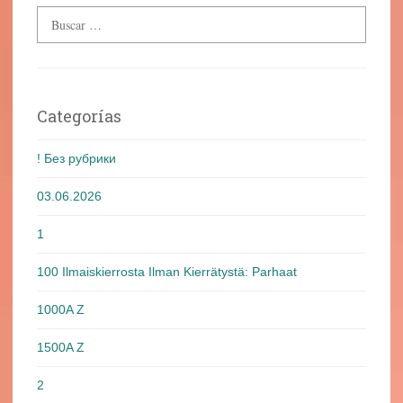
Categorías
! Без рубрики
03.06.2026
1
100 Ilmaiskierrosta Ilman Kierrätystä: Parhaat
1000A Z
1500A Z
2