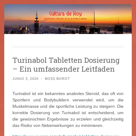
Cultura de Hoy
Saltar
Cine, libros y el mundo que nos rodea
al
Turinabol Tabletten Dosierung
contenido
– Ein umfassender Leitfaden
JUNIO 3, 2026
~
BOSS BOROT
Turinabol ist ein bekanntes anaboles Steroid, das oft von
Sportlern und Bodybuildern verwendet wird, um die
Muskelmasse und die sportliche Leistung zu steigern. Die
korrekte Dosierung von Turinabol ist entscheidend, um
die gewünschten Ergebnisse zu erzielen und gleichzeitig
das Risiko von Nebenwirkungen zu minimieren.