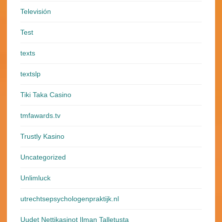
Televisión
Test
texts
textslp
Tiki Taka Casino
tmfawards.tv
Trustly Kasino
Uncategorized
Unlimluck
utrechtsepsychologenpraktijk.nl
Uudet Nettikasinot Ilman Talletusta