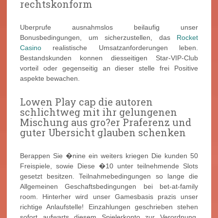
rechtskonform
Uberprufe ausnahmslos beilaufig unser
Bonusbedingungen, um sicherzustellen, das
Rocket
Casino
realistische Umsatzanforderungen leben.
Bestandskunden konnen diesseitigen Star-VIP-Club
vorteil oder gegenseitig an dieser stelle frei Positive
aspekte bewachen.
Lowen Play cap die autoren
schlichtweg mit ihr gelungenen
Mischung aus gro?er Praferenz und
guter Ubersicht glauben schenken
Berappen Sie �nine ein weiters kriegen Die kunden 50
Freispiele, sowie Diese �10 unter teilnehmende Slots
gesetzt besitzen. Teilnahmebedingungen so lange die
Allgemeinen Geschaftsbedingungen bei bet-at-family
room. Hinterher wird unser Gamesbasis prazis unser
richtige Anlaufstelle! Einzahlungen geschrieben stehen
sofort aufwarts diesem Spielerkonto zur Verordnung,