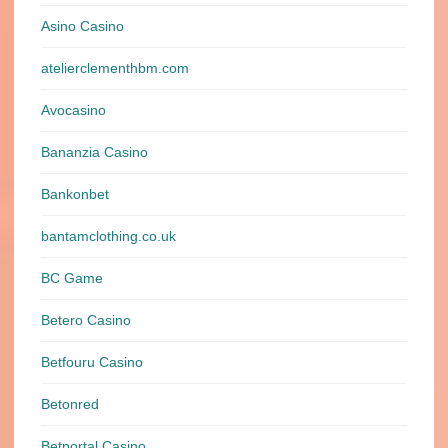
Asino Casino
atelierclementhbm.com
Avocasino
Bananzia Casino
Bankonbet
bantamclothing.co.uk
BC Game
Betero Casino
Betfouru Casino
Betonred
Betportal Casino