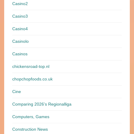
Casino2
Casino3
Casino4
Casinolo
Casinos
chickensroad-top.nl
chopchopfoods.co.uk
Cine
Comparing 2026's Regionalliga
Computers, Games
Construction News