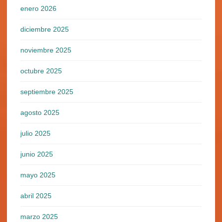
enero 2026
diciembre 2025
noviembre 2025
octubre 2025
septiembre 2025
agosto 2025
julio 2025
junio 2025
mayo 2025
abril 2025
marzo 2025