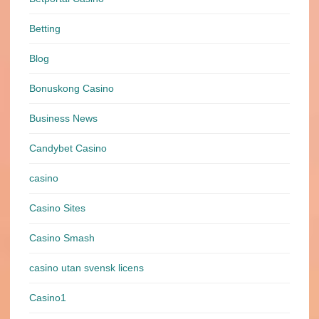
Betting
Blog
Bonuskong Casino
Business News
Candybet Casino
casino
Casino Sites
Casino Smash
casino utan svensk licens
Casino1