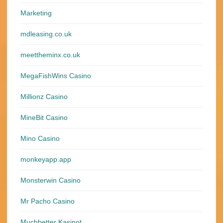
Marketing
mdleasing.co.uk
meettheminx.co.uk
MegaFishWins Casino
Millionz Casino
MineBit Casino
Mino Casino
monkeyapp.app
Monsterwin Casino
Mr Pacho Casino
Muchbetter Kasinot