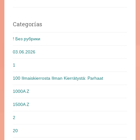
Categorías
! Без рубрики
03.06.2026
1
100 Ilmaiskierrosta Ilman Kierrätystä: Parhaat
1000A Z
1500A Z
2
20