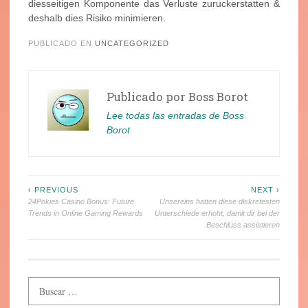
diesseitigen Komponente das Verluste zuruckerstatten &
deshalb dies Risiko minimieren.
PUBLICADO EN
UNCATEGORIZED
Publicado por
Boss Borot
Lee todas las entradas de Boss
Borot
Navegación
‹ PREVIOUS
NEXT ›
24Pokies Casino Bonus: Future
Unsereins hatten diese diskretesten
de
Trends in Online Gaming Rewards
Unterschiede erhoht, damit dir bei der
Beschluss assistieren
entradas