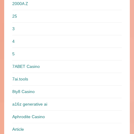
2000A Z
25
3
4
5
7ABET Casino
7ai.tools
8ty8 Casino
a16z generative ai
Aphrodite Casino
Article