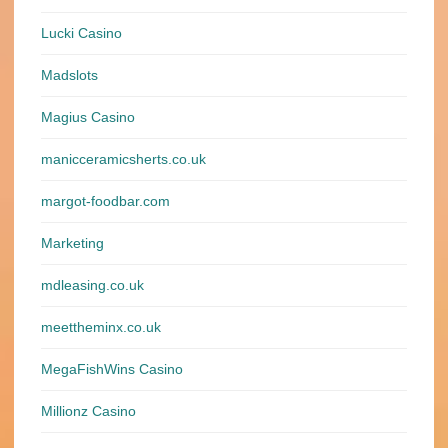
Lucki Casino
Madslots
Magius Casino
manicceramicsherts.co.uk
margot-foodbar.com
Marketing
mdleasing.co.uk
meettheminx.co.uk
MegaFishWins Casino
Millionz Casino