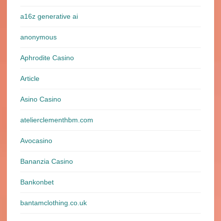
a16z generative ai
anonymous
Aphrodite Casino
Article
Asino Casino
atelierclementhbm.com
Avocasino
Bananzia Casino
Bankonbet
bantamclothing.co.uk