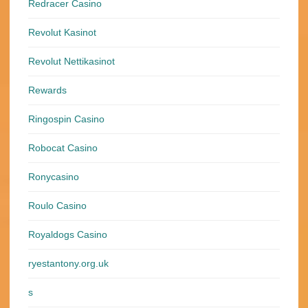
Redracer Casino
Revolut Kasinot
Revolut Nettikasinot
Rewards
Ringospin Casino
Robocat Casino
Ronycasino
Roulo Casino
Royaldogs Casino
ryestantony.org.uk
s