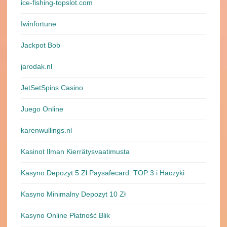
ice-fishing-topslot.com
Iwinfortune
Jackpot Bob
jarodak.nl
JetSetSpins Casino
Juego Online
karenwullings.nl
Kasinot Ilman Kierrätysvaatimusta
Kasyno Depozyt 5 Zł Paysafecard: TOP 3 i Haczyki
Kasyno Minimalny Depozyt 10 Zł
Kasyno Online Płatność Blik