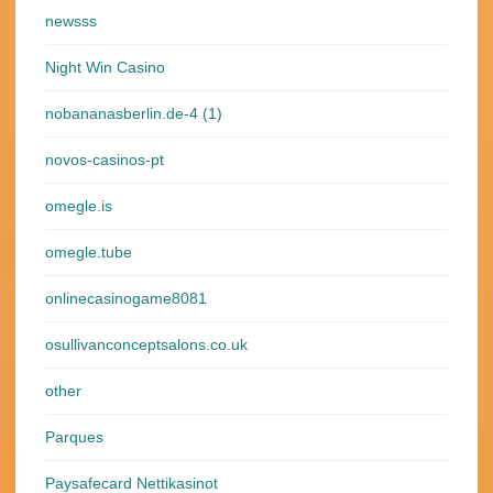
newsss
Night Win Casino
nobananasberlin.de-4 (1)
novos-casinos-pt
omegle.is
omegle.tube
onlinecasinogame8081
osullivanconceptsalons.co.uk
other
Parques
Paysafecard Nettikasinot