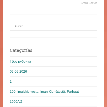
entradas
Gratis Games
Categorías
! Без рубрики
03.06.2026
1
100 Ilmaiskierrosta Ilman Kierrätystä: Parhaat
1000A Z