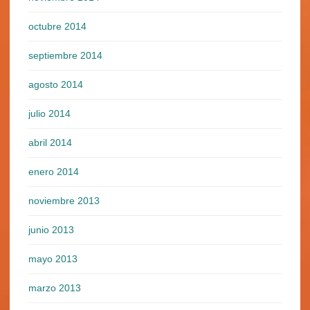
octubre 2014
septiembre 2014
agosto 2014
julio 2014
abril 2014
enero 2014
noviembre 2013
junio 2013
mayo 2013
marzo 2013