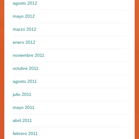
agosto 2012
mayo 2012
marzo 2012
enero 2012
noviembre 2011
octubre 2011
agosto 2011
julio 2011
mayo 2011
abril 2011
febrero 2011