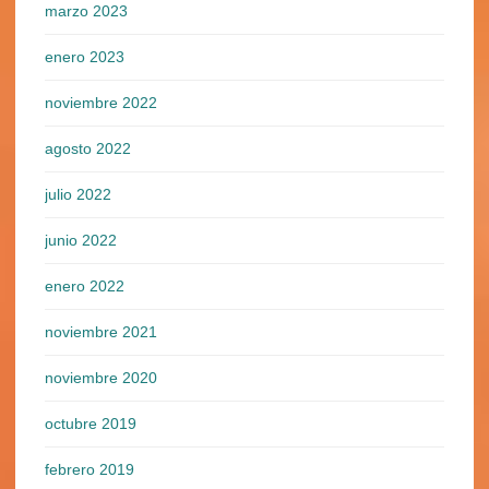
marzo 2023
enero 2023
noviembre 2022
agosto 2022
julio 2022
junio 2022
enero 2022
noviembre 2021
noviembre 2020
octubre 2019
febrero 2019