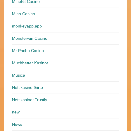
MineBit Casino
Mino Casino
monkeyapp.app
Monsterwin Casino
Mr Pacho Casino
Muchbetter Kasinot
Música
Nettikasino Siirto
Nettikasinot Trustly
new
News