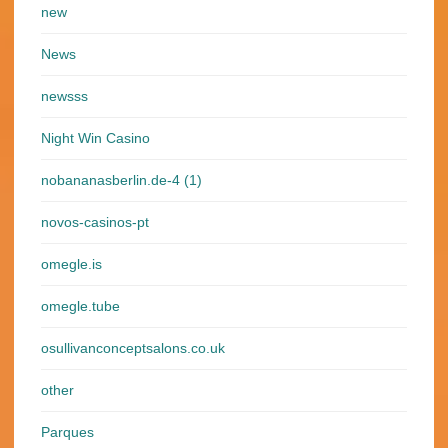
new
News
newsss
Night Win Casino
nobananasberlin.de-4 (1)
novos-casinos-pt
omegle.is
omegle.tube
osullivanconceptsalons.co.uk
other
Parques