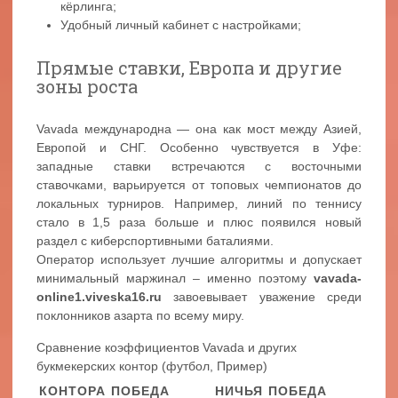
кёрлинга;
Удобный личный кабинет с настройками;
Прямые ставки, Европа и другие
зоны роста
Vavada международна — она как мост между Азией,
Европой и СНГ. Особенно чувствуется в Уфе:
западные ставки встречаются с восточными
ставочками, варьируется от топовых чемпионатов до
локальных турниров. Например, линий по теннису
стало в 1,5 раза больше и плюс появился новый
раздел с киберспортивными баталиями.
Оператор использует лучшие алгоритмы и допускает
минимальный маржинал – именно поэтому
vavada-
online1.viveska16.ru
завоевывает уважение среди
поклонников азарта по всему миру.
Сравнение коэффициентов Vavada и других
букмекерских контор (футбол, Пример)
КОНТОРА
ПОБЕДА
НИЧЬЯ
ПОБЕДА