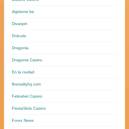
digistone.be
Divaspin
Drácula
Dragonia
Dragonia Casino
En la ciudad
fbsrealtyhq.com
Felicebet Casino
FiestaSlots Casino
Forex News