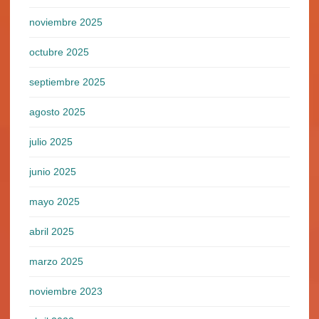
noviembre 2025
octubre 2025
septiembre 2025
agosto 2025
julio 2025
junio 2025
mayo 2025
abril 2025
marzo 2025
noviembre 2023