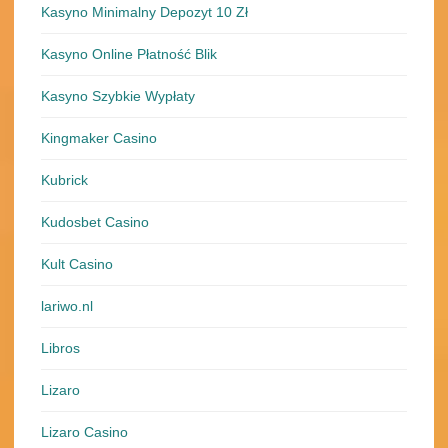
Kasyno Minimalny Depozyt 10 Zł
Kasyno Online Płatność Blik
Kasyno Szybkie Wypłaty
Kingmaker Casino
Kubrick
Kudosbet Casino
Kult Casino
lariwo.nl
Libros
Lizaro
Lizaro Casino