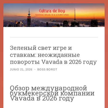
Cultura de Hoy
Saltar
Cine, libros y el mundo que nos rodea
al
Зеленый свет игре и
contenido
ставкам: неожиданные
повороты Vavada в 2026 году
JUNIO 21, 2026
~
BOSS BOROT
Обзор международной
букмекерской компании
Vavada в 2026 году