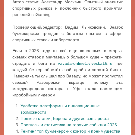
Автор статьи:
Александр Москвин
. Опытный аналитик
спортивных рынков и поклонник быстрого принятия
решений в iGaming.
Проверяющий/редактор:
Вадим Лынковский
. Знаток
букмекерских трендов с богатым опытом в сфере
спортивных ставок и киберспорта.
Если в 2026 году ты всё еще копаешься в старых
схемах ставок и мечтаешь о большом куше – прекрати
страдать и беги на
vavada-online1.viveska16.ru
, где
каждый беттер обретёт свой драйв и золотой билет!
Наверняка ты слышал про Ваваду, но может пропустил
свежак? Разберёмся вкратце, почему эта
международная контора в Уфе стала настоящим
игробойным лидером.
Удобство платформы и инновационные
возможности
Прямые ставки, Европа и другие зоны роста
Прогнозы и статистика на горячие события 2026
Рейтинг топ букмекерских контор и преимущества