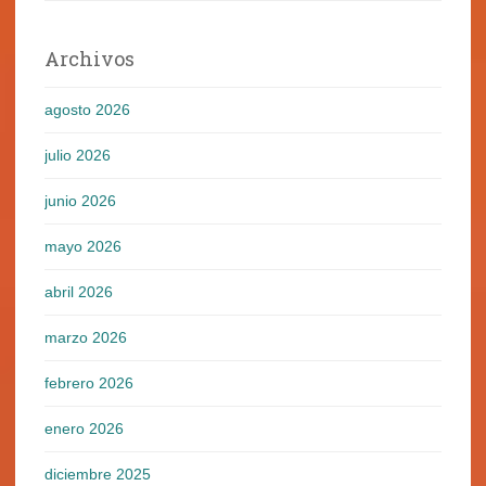
Archivos
agosto 2026
julio 2026
junio 2026
mayo 2026
abril 2026
marzo 2026
febrero 2026
enero 2026
diciembre 2025