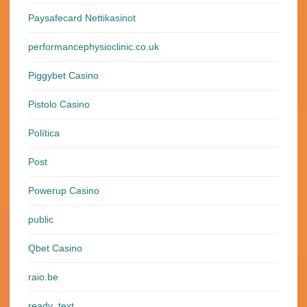
Paysafecard Nettikasinot
performancephysioclinic.co.uk
Piggybet Casino
Pistolo Casino
Política
Post
Powerup Casino
public
Qbet Casino
raio.be
ready_text