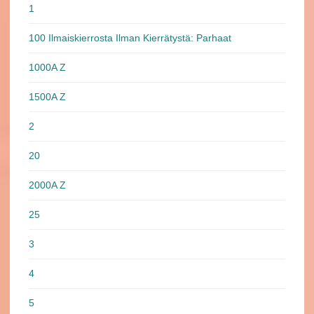
1
100 Ilmaiskierrosta Ilman Kierrätystä: Parhaat
1000A Z
1500A Z
2
20
2000A Z
25
3
4
5