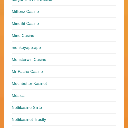
Millionz Casino
MineBit Casino
Mino Casino
monkeyapp.app
Monsterwin Casino
Mr Pacho Casino
Muchbetter Kasinot
Música
Nettikasino Siirto
Nettikasinot Trustly