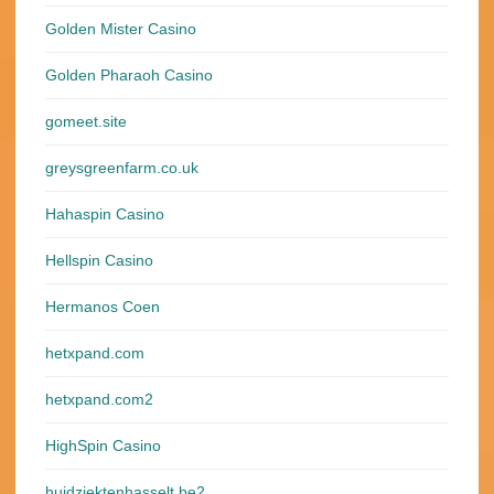
Golden Mister Casino
Golden Pharaoh Casino
gomeet.site
greysgreenfarm.co.uk
Hahaspin Casino
Hellspin Casino
Hermanos Coen
hetxpand.com
hetxpand.com2
HighSpin Casino
huidziektenhasselt.be2