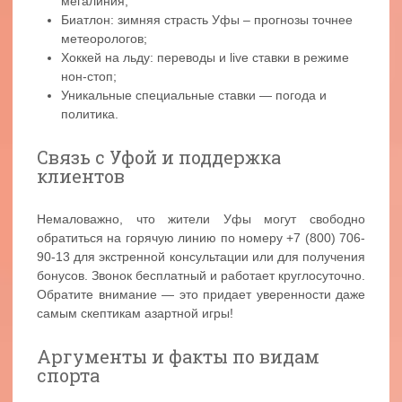
мегалиния;
Биатлон: зимняя страсть Уфы – прогнозы точнее
метеорологов;
Хоккей на льду: переводы и live ставки в режиме
нон-стоп;
Уникальные специальные ставки — погода и
политика.
Связь с Уфой и поддержка
клиентов
Немаловажно, что жители Уфы могут свободно
обратиться на горячую линию по номеру +7 (800) 706-
90-13 для экстренной консультации или для получения
бонусов. Звонок бесплатный и работает круглосуточно.
Обратите внимание — это придает уверенности даже
самым скептикам азартной игры!
Аргументы и факты по видам
спорта