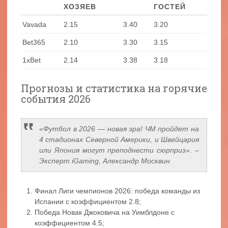
ХОЗЯЕВ
ГОСТЕЙ
Vavada
2.15
3.40
3.20
Bet365
2.10
3.30
3.15
1xBet
2.14
3.38
3.18
Прогнозы и статистика на горячие
события 2026
«Футбол в 2026 — новая эра! ЧМ пройдет на
4 стадионах Северной Америки, и Швейцария
или Япония могут преподнести сюрприз». –
Эксперт iGaming, Александр Москвин
Финал Лиги чемпионов 2026: победа команды из
Испании с коэффициентом 2.8;
Победа Новак Джоковича на Уимблдоне с
коэффициентом 4.5;