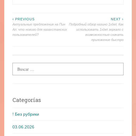
Navegación
‹ PREVIOUS
NEXT ›
Актуальные предложения на Пин
Подробный обзор казино 1xbet: Как
de
Ап: что нового для казахстанских
использовать 1xbet зеркало с
пользователей?
возможностью скачать
entradas
приложение быстро
Categorías
! Без рубрики
03.06.2026