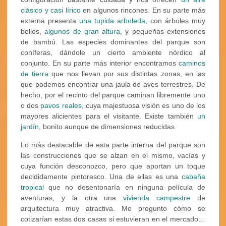
clásico y casi lírico
en algunos rincones. En su parte más
externa presenta
una tupida arboleda
, con árboles muy
bellos,
algunos de gran altura
, y pequeñas extensiones
de bambú. Las especies dominantes del parque son
coníferas, dándole un cierto ambiente nórdico al
conjunto. En su parte más interior encontramos
caminos
de tierra
que nos llevan por sus distintas zonas, en las
que podemos encontrar una jaula de aves terrestres. De
hecho, por el recinto del parque caminan libremente uno
o dos
pavos reales
, cuya majestuosa visión es uno de los
mayores alicientes para el visitante. Existe también
un
jardín
, bonito aunque de dimensiones reducidas.
Lo más destacable de esta parte interna del parque son
las construcciones que se alzan en el mismo, vacías y
cuya función desconozco, pero que aportan un toque
decididamente pintoresco. Una de ellas es una
cabaña
tropical
que no desentonaría en ninguna película de
aventuras, y la otra una
vivienda campestre
de
arquitectura muy atractiva. Me pregunto cómo se
cotizarían estas dos casas si estuvieran en el mercado…