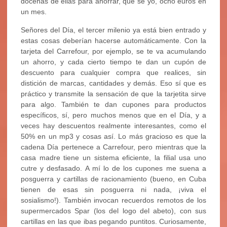
docenas de ellas para ahorrar, qué sé yo, ocho euros en
un mes.
Señores del Día, el tercer milenio ya está bien entrado y
estas cosas deberían hacerse automáticamente. Con la
tarjeta del Carrefour, por ejemplo, se te va acumulando
un ahorro, y cada cierto tiempo te dan un cupón de
descuento para cualquier compra que realices, sin
distición de marcas, cantidades y demás. Eso sí que es
práctico y transmite la sensación de que la tarjetita sirve
para algo. También te dan cupones para productos
específicos, sí, pero muchos menos que en el Día, y a
veces hay descuentos realmente interesantes, como el
50% en un mp3 y cosas así. Lo más gracioso es que la
cadena Día pertenece a Carrefour, pero mientras que la
casa madre tiene un sistema eficiente, la filial usa uno
cutre y desfasado. A mí lo de los cupones me suena a
posguerra y cartillas de racionamiento (bueno, en Cuba
tienen de esas sin posguerra ni nada, ¡viva el
sosialismo!). También invocan recuerdos remotos de los
supermercados Spar (los del logo del abeto), con sus
cartillas en las que ibas pegando puntitos. Curiosamente,