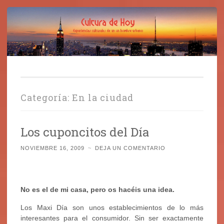
Cultura de Hoy
Saltar
Cine, libros y el mundo que nos rodea
al
contenido
Categoría:
En la ciudad
Los cuponcitos del Día
NOVIEMBRE 16, 2009
~
DEJA UN COMENTARIO
No es el de mi casa, pero os hacéis una idea.
Los Maxi Día son unos establecimientos de lo más
interesantes para el consumidor. Sin ser exactamente