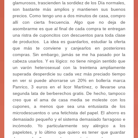
glamurosos, trascienden la sordidez de los Día normales,
son bastante más amplios y mantienen sus buenos
precios. Como tengo uno a dos minutos de casa, compro
allí con cierta frecuencia. Algo que no deja de
asombrarme es que al final de cada compra te entregan
una ristra de cuponcitos con descuentos para toda clase
de productos. La idea es guardarlos, estudiar la oferta
que más te conviene y canjearlos en posteriores
compras. Sin embargo, jamás se me ha pasado por la
cabeza usarlos. Y es lógico: no tiene ningún sentido que
un varón heterosexual con la treintena ampliamente
superada desperdicie su cada vez más preciado tiempo
en ver si puede ahorrarse un 20% en bollería marca
Panrico, 3 euros en el licor Martínez, o llevarse una
segunda lata de berberechos gratis. De hecho, tampoco
creo que el ama de casa media se moleste con los
cupones, a menos que sea una entusiasta de los
microdescuentos o una fetichista del papel. El ahorro es
demasiado pequeño y el sistema demasiado farragoso e
incómodo. Yo particularmente soy alérgico a los
papelotes, y lo último que quiero es tener que guardar