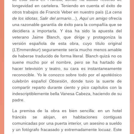
longevidad en cartelera. Teniendo en cuenta el éxito de
otros trabajos de Francis Veber en nuestro país (
La cena
de los idiotas
,
Salir del armario…
),
Aquí un amigo
ofrecía
una razonable garantía de éxito para la compañía que se
decidiera a importarla. Y ésa ha sido la apuesta del
veterano Jaime Blanch, que dirige y protagoniza la
versión española de esta obra, cuyo título original
(
L’Emmerdeur
) seguramente sería mucho menos amable
de haberse traducido de forma literal. Blanch quizá no os
suene mucho por el nombre, pero se ha hartado de
hacer televisión y teatro, su cara es instantaneamente
reconocible. Yo le conozco sobre todo por el apotéósico
culebrón español
Obsesión
, donde tuvo la suerte de
compartir reparto durante ciento y pico capítulos con la
indescriptiblemente bella Vanesa Cabeza, haciendo de su
padre.
La premisa de la obra es bien sencilla: en un hotel
fráncés se alojan, en habitaciones contiguas
comunicadas por una puerta interior, un asesino a sueldo
y un fotógrafo fracasado y extremadamente locuaz. Este