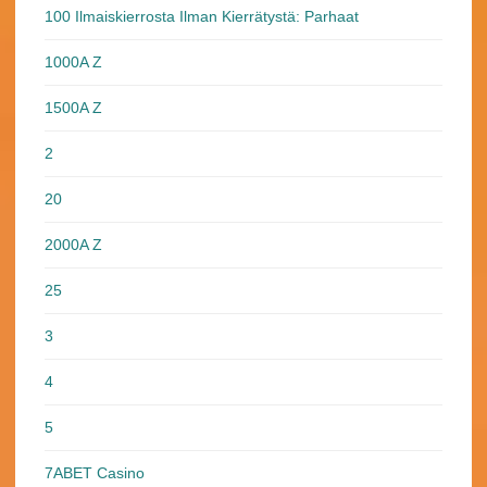
100 Ilmaiskierrosta Ilman Kierrätystä: Parhaat
1000A Z
1500A Z
2
20
2000A Z
25
3
4
5
7ABET Casino