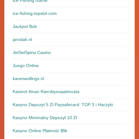
Ice Fishing Game
ice-fishing-topslot.com
Jackpot Bob
jarodak.nl
JetSetSpins Casino
Juego Online
karenwullings.nl
Kasinot Ilman Kierrätysvaatimusta
Kasyno Depozyt 5 Zł Paysafecard: TOP 3 i Haczyki
Kasyno Minimalny Depozyt 10 Zł
Kasyno Online Płatność Blik