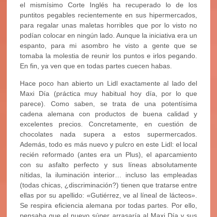
el mismísimo Corte Inglés ha recuperado lo de los
puntitos pegables recientemente en sus hipermercados,
para regalar unas maletas horribles que por lo visto no
podían colocar en ningún lado. Aunque la iniciativa era un
espanto, para mi asombro he visto a gente que se
tomaba la molestia de reunir los puntos e irlos pegando.
En fin, ya ven que en todas partes cuecen habas.
Hace poco han abierto un Lidl exactamente al lado del
Maxi Día (práctica muy habitual hoy día, por lo que
parece). Como saben, se trata de una potentísima
cadena alemana con productos de buena calidad y
excelentes precios. Concretamente, en cuestión de
chocolates nada supera a estos supermercados.
Además, todo es más nuevo y pulcro en este Lidl: el local
recién reformado (antes era un Plus), el aparcamiento
con su asfalto perfecto y sus líneas absolutamente
nítidas, la iluminación interior… incluso las empleadas
(todas chicas, ¿discriminación?) tienen que tratarse entre
ellas por su apellido: «Gutiérrez, ve al líneal de lácteos».
Se respira eficiencia alemana por todas partes. Por ello,
pensaba que el nuevo súper arrasaría al Maxi Día y sus