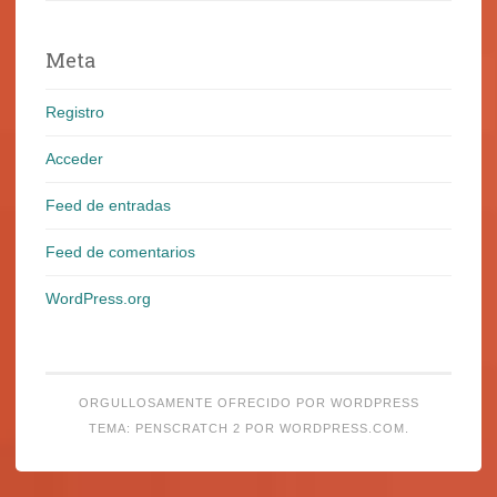
Meta
Registro
Acceder
Feed de entradas
Feed de comentarios
WordPress.org
ORGULLOSAMENTE OFRECIDO POR WORDPRESS
TEMA: PENSCRATCH 2 POR
WORDPRESS.COM
.