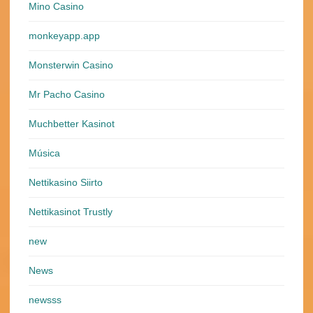
Mino Casino
monkeyapp.app
Monsterwin Casino
Mr Pacho Casino
Muchbetter Kasinot
Música
Nettikasino Siirto
Nettikasinot Trustly
new
News
newsss