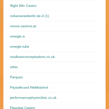
Night Win Casino
nobananasberlin.de-4 (1)
novos-casinos-pt
omegle.is
omegle.tube
osullivanconceptsalons.co.uk
other
Parques
Paysafecard Nettikasinot
performancephysioclinic.co.uk
Piggybet Casino