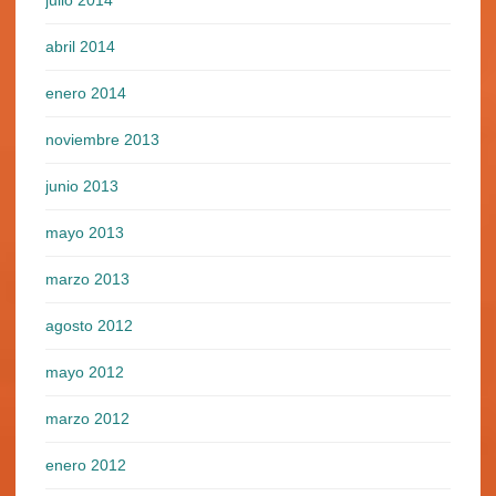
julio 2014
abril 2014
enero 2014
noviembre 2013
junio 2013
mayo 2013
marzo 2013
agosto 2012
mayo 2012
marzo 2012
enero 2012