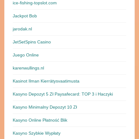
ice-fishing-topslot.com
Jackpot Bob
jarodak.nl
JetSetSpins Casino
Juego Online
karenwullings.nl
Kasinot Ilman Kierrätysvaatimusta
Kasyno Depozyt 5 Zł Paysafecard: TOP 3 i Haczyki
Kasyno Minimalny Depozyt 10 Zł
Kasyno Online Płatność Blik
Kasyno Szybkie Wypłaty