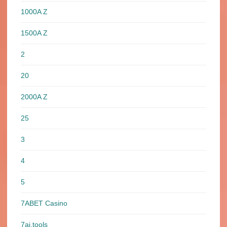
1000A Z
1500A Z
2
20
2000A Z
25
3
4
5
7ABET Casino
7ai.tools