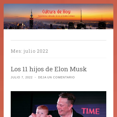
Cultura de Hoy
Saltar
Cine, libros y el mundo que nos rodea
al
contenido
Mes:
julio 2022
Los 11 hijos de Elon Musk
JULIO 7, 2022
~
DEJA UN COMENTARIO