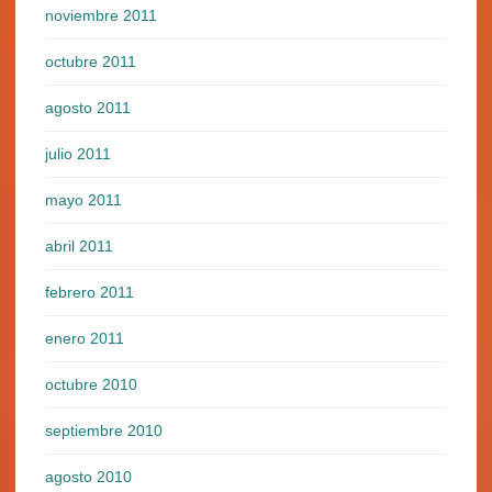
noviembre 2011
octubre 2011
agosto 2011
julio 2011
mayo 2011
abril 2011
febrero 2011
enero 2011
octubre 2010
septiembre 2010
agosto 2010