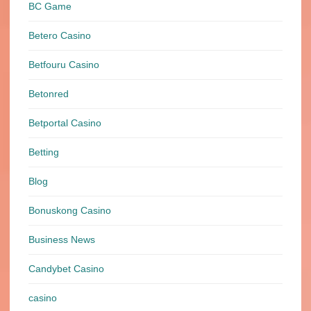
BC Game
Betero Casino
Betfouru Casino
Betonred
Betportal Casino
Betting
Blog
Bonuskong Casino
Business News
Candybet Casino
casino