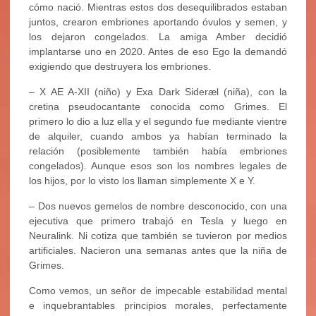
cómo nació. Mientras estos dos desequilibrados estaban
juntos, crearon embriones aportando óvulos y semen, y
los dejaron congelados. La amiga Amber decidió
implantarse uno en 2020. Antes de eso Ego la demandó
exigiendo que destruyera los embriones.
– X AE A-XII (niño) y Exa Dark Sideræl (niña), con la
cretina pseudocantante conocida como Grimes. El
primero lo dio a luz ella y el segundo fue mediante vientre
de alquiler, cuando ambos ya habían terminado la
relación (posiblemente también había embriones
congelados). Aunque esos son los nombres legales de
los hijos, por lo visto los llaman simplemente X e Y.
– Dos nuevos gemelos de nombre desconocido, con una
ejecutiva que primero trabajó en Tesla y luego en
Neuralink. Ni cotiza que también se tuvieron por medios
artificiales. Nacieron una semanas antes que la niña de
Grimes.
Como vemos, un señor de impecable estabilidad mental
e inquebrantables principios morales, perfectamente