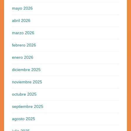
mayo 2026
abril 2026
marzo 2026
febrero 2026
enero 2026
diciembre 2025
noviembre 2025
octubre 2025
septiembre 2025
agosto 2025