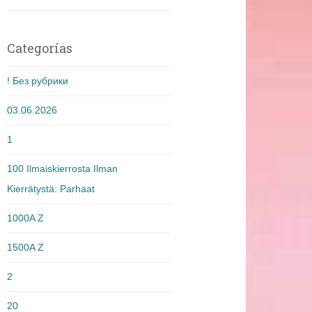
Categorías
! Без рубрики
03.06.2026
1
100 Ilmaiskierrosta Ilman
Kierrätystä: Parhaat
1000A Z
1500A Z
2
20