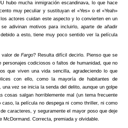
EUU hubo mucha inmigración escandinava, lo que hace
cento muy peculiar y sustituyan el «Yes» o el «Yeah»
los actores cuidan este aspecto y lo convierten en un
o se adivinan motivos para incluirlo, aparte de añadir
 debido a esto, tiene muy poco sentido ver la película
l valor de
Fargo
? Resulta difícil decirlo. Pienso que se
re personajes codiciosos o faltos de humanidad, que no
los que viven una vida sencilla, agradeciendo lo que
elices con ello, como la mayoría de habitantes de
, una vez se inicia la senda del delito, aunque un golpe
las cosas salgan horriblemente mal (un tema frecuente
o caso, la película no despega ni como thriller, ni como
 de caracteres, y seguramente el mayor poso que deje
de McDormand. Correcta, premiada y olvidable.