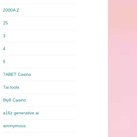
2000A Z
25
3
4
5
7ABET Casino
7ai.tools
8ty8 Casino
a16z generative ai
anonymous