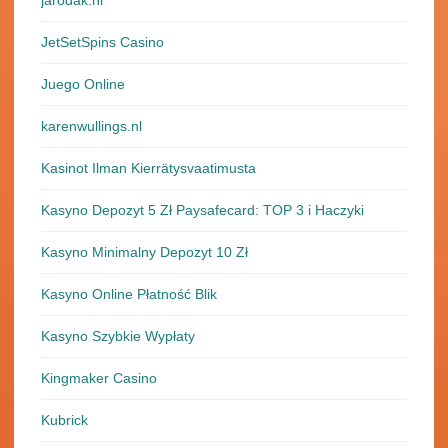
jarodak.nl
JetSetSpins Casino
Juego Online
karenwullings.nl
Kasinot Ilman Kierrätysvaatimusta
Kasyno Depozyt 5 Zł Paysafecard: TOP 3 i Haczyki
Kasyno Minimalny Depozyt 10 Zł
Kasyno Online Płatność Blik
Kasyno Szybkie Wypłaty
Kingmaker Casino
Kubrick