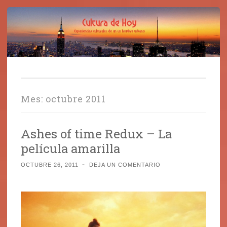
Cultura de Hoy
Saltar
Cine, libros y el mundo que nos rodea
al
contenido
Mes:
octubre 2011
Ashes of time Redux – La
película amarilla
OCTUBRE 26, 2011
~
DEJA UN COMENTARIO