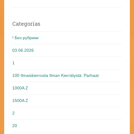
Categorías
! Без рубрики
03.06.2026
1
100 Ilmaiskierrosta Ilman Kierrätystä: Parhaat
1000A Z
1500A Z
2
20