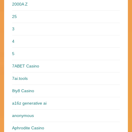
2000A Z
25
3
4
5
7ABET Casino
7ai.tools
8ty8 Casino
a16z generative ai
anonymous
Aphrodite Casino