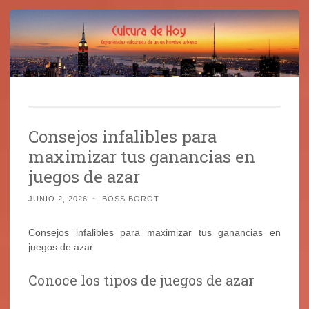
Cultura de Hoy
Saltar
Cine, libros y el mundo que nos rodea
al
Consejos infalibles para
contenido
maximizar tus ganancias en
juegos de azar
JUNIO 2, 2026
~
BOSS BOROT
Consejos infalibles para maximizar tus ganancias en
juegos de azar
Conoce los tipos de juegos de azar