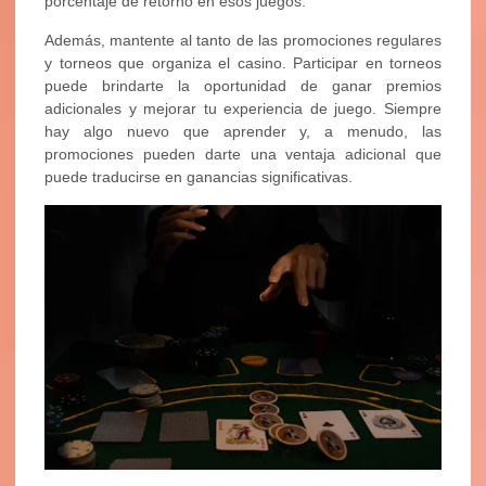
porcentaje de retorno en esos juegos.
Además, mantente al tanto de las promociones regulares
y torneos que organiza el casino. Participar en torneos
puede brindarte la oportunidad de ganar premios
adicionales y mejorar tu experiencia de juego. Siempre
hay algo nuevo que aprender y, a menudo, las
promociones pueden darte una ventaja adicional que
puede traducirse en ganancias significativas.