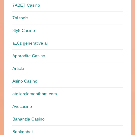
7ABET Casino
7ai.tools
8ty8 Casino
a16z generative ai
Aphrodite Casino
Article
Asino Casino
atelierclementhbm.com
Avocasino
Bananzia Casino
Bankonbet