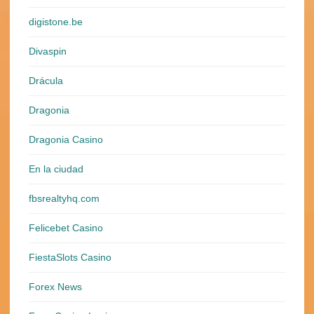
digistone.be
Divaspin
Drácula
Dragonia
Dragonia Casino
En la ciudad
fbsrealtyhq.com
Felicebet Casino
FiestaSlots Casino
Forex News