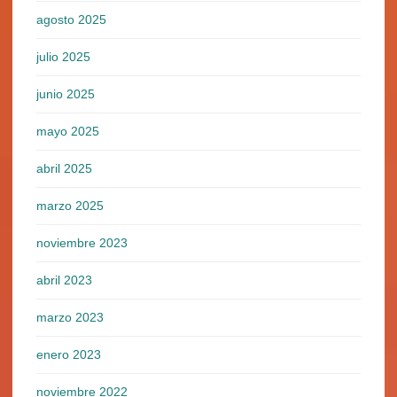
agosto 2025
julio 2025
junio 2025
mayo 2025
abril 2025
marzo 2025
noviembre 2023
abril 2023
marzo 2023
enero 2023
noviembre 2022