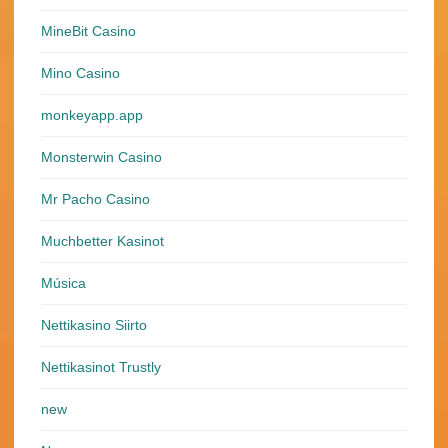
MineBit Casino
Mino Casino
monkeyapp.app
Monsterwin Casino
Mr Pacho Casino
Muchbetter Kasinot
Música
Nettikasino Siirto
Nettikasinot Trustly
new