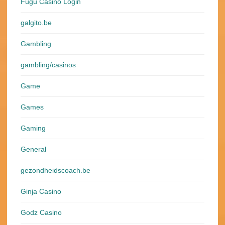
Fugu Casino Login
galgito.be
Gambling
gambling/casinos
Game
Games
Gaming
General
gezondheidscoach.be
Ginja Casino
Godz Casino