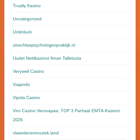
Trustly Kasino
Uncategorized
Unlimluck
utrechtsepsychologenpraktijk.nl
Uudet Nettikasinot Ilman Talletusta
Verywell Casino
Viajando
Vipsta Casino
Viro Casino Verovapaa: TOP 3 Parhaat EMTA-Kasinot
2026
vlaanderenmuziek.land