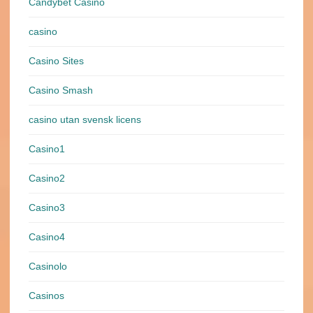
Candybet Casino
casino
Casino Sites
Casino Smash
casino utan svensk licens
Casino1
Casino2
Casino3
Casino4
Casinolo
Casinos