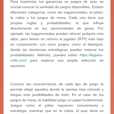
Para maximizar tus ganancias en juegos de azar, es
crucial conocer la variedad de juegos disponibles. Existen
diferentes categorías, como las tragamonedas, el póker,
la ruleta y los juegos de mesa. Cada uno tiene sus
propias reglas y probabilidades, lo que influye
directamente en tus oportunidades de ganar. Por
ejemplo, las tragamonedas pueden ofrecer jackpots más
altos, pero tienen un retorno al jugador (RTP) más bajo
en comparación con otros juegos, como el blackjack,
donde las decisiones estratégicas pueden mejorar tus
probabilidades. Además, puedes visitar
https://legiano-
chile.com/
para explorar una amplia selección de
opciones.
Conocer las características de cada tipo de juego te
permite elegir aquellos donde te sientas más cómodo y
tengas más posibilidades de éxito. En el caso de los
juegos de mesa, la habilidad juega un papel fundamental.
Juegos como el póker requieren conocimiento y
estrategia, mientras que en la ruleta, el azar tiene un