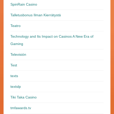
SpinRain Casino
Talletusbonus Ilman Kierrätystä
Teatro
Technology and Its Impact on Casinos A New Era of
Gaming
Televisión
Test
texts
textslp
Tiki Taka Casino
tmfawards.tv