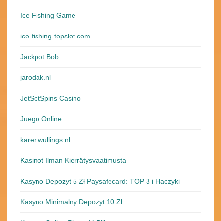
Ice Fishing Game
ice-fishing-topslot.com
Jackpot Bob
jarodak.nl
JetSetSpins Casino
Juego Online
karenwullings.nl
Kasinot Ilman Kierrätysvaatimusta
Kasyno Depozyt 5 Zł Paysafecard: TOP 3 i Haczyki
Kasyno Minimalny Depozyt 10 Zł