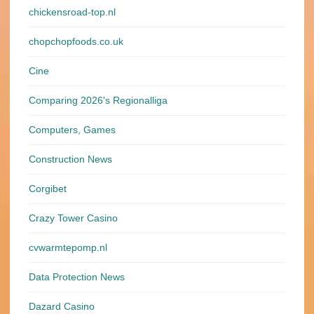
chickensroad-top.nl
chopchopfoods.co.uk
Cine
Comparing 2026's Regionalliga
Computers, Games
Construction News
Corgibet
Crazy Tower Сasino
cvwarmtepomp.nl
Data Protection News
Dazard Casino