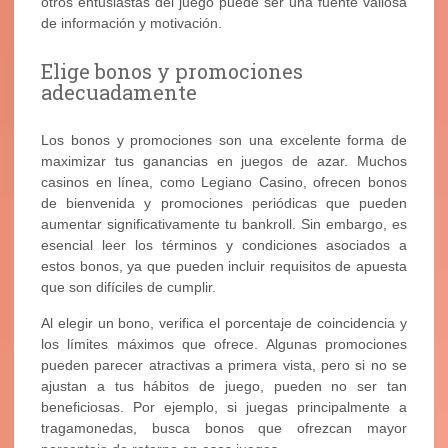
otros entusiastas del juego puede ser una fuente valiosa
de información y motivación.
Elige bonos y promociones
adecuadamente
Los bonos y promociones son una excelente forma de
maximizar tus ganancias en juegos de azar. Muchos
casinos en línea, como Legiano Casino, ofrecen bonos
de bienvenida y promociones periódicas que pueden
aumentar significativamente tu bankroll. Sin embargo, es
esencial leer los términos y condiciones asociados a
estos bonos, ya que pueden incluir requisitos de apuesta
que son difíciles de cumplir.
Al elegir un bono, verifica el porcentaje de coincidencia y
los límites máximos que ofrece. Algunas promociones
pueden parecer atractivas a primera vista, pero si no se
ajustan a tus hábitos de juego, pueden no ser tan
beneficiosas. Por ejemplo, si juegas principalmente a
tragamonedas, busca bonos que ofrezcan mayor