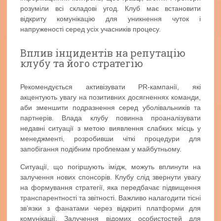
розуміли всі складові угод. Клуб має встановити
відкриту комунікацію для уникнення чуток і
напруженості серед усіх учасників процесу.
Вплив інцидентів на репутацію
клубу та його стратегію
Рекомендується активізувати PR-кампанії, які
акцентують увагу на позитивних досягненнях команди,
аби зменшити подразнення серед уболівальників та
партнерів. Влада клубу повинна проаналізувати
недавні ситуації з метою виявлення слабких місць у
менеджменті, розробивши чіткі процедури для
запобігання подібним проблемам у майбутньому.
Ситуації, що погіршують імідж, можуть вплинути на
залучення нових спонсорів. Клубу слід звернути увагу
на формування стратегії, яка передбачає підвищення
транспарентності та звітності. Важливо налагодити тісні
зв’язки з фанатами через відкриті платформи для
комунікації. Залучення відомих особистостей для