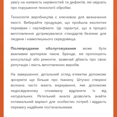
увагу на наявність нерівностей та дефектів, які свідчать
про порушення технології обробки.
Технологія виробництва є ключовою для визначення
якості. Вибирайте продукцію, що пройшла екологічні
перевірки і сертифікати. Це гарантує, що в процесі
виготовлення дотримувалися стандартів безпеки для
людини і навколишнього середовища.
Післяпродажне обслуговування
може бути
важливим критерієм також. Бренди, які пропонують
консультації або ремонти, зазвичай дбають про свою
репутацію і якість виготовлених виробів.
На завершення, детальний огляд етикетки допоможе
зрозуміти ще більше про тканину. Штучно створені
волокна часто мають маркування, яке допоможе
недосвідченому споживачу відрізнити їх від
натуральних. Ретельний аналіз дозволить знайти
оптимальний варіант для особистих потреб і віддасть
перевагу надійним постачальникам.