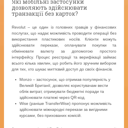
Які мобільні застосунки
дозволяють здійснювати
транзакції без карток?
Revolut – це один із головних гравців у фінансових
послугах, що надає можливість проводити операції без
використання пластикових носіїв. Клієнти можуть
здійснювати перекази, оплачувати покупки та
обмінювати валюту за допомогою простого
інтерфейсу. Процес реєстрації та верифікації займає
всього кілька хвилин, що робить його зручним вибором
для тих, хто шукає миттєвий доступ до своїх фінансів.
Monzo – застосунок, що отримав популярність у
Великій Британії, дозволяє користувачам вести
облік витрат, отримувати бюджетні поради та
здійснювати платежі через QR-код.
Wise (раніше TransferWise) пропонує можливість
здійснювати міжнародні перекази за вигідними
курсами, без прихованих комісій.