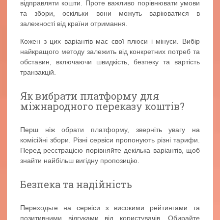
відправляти кошти. Проте важливо порівнювати умови
та збори, оскільки вони можуть варіюватися в
залежності від країни отримання.
Кожен з цих варіантів має свої плюси і мінуси. Вибір
найкращого методу залежить від конкретних потреб та
обставин, включаючи швидкість, безпеку та вартість
транзакцій.
Як вибрати платформу для
міжнародного переказу коштів?
Перш ніж обрати платформу, зверніть увагу на
комісійні збори. Різні сервіси пропонують різні тарифи.
Перед реєстрацією порівняйте декілька варіантів, щоб
знайти найбільш вигідну пропозицію.
Безпека та надійність
Переходьте на сервіси з високими рейтингами та
позитивними відгуками від користувачів. Обирайте