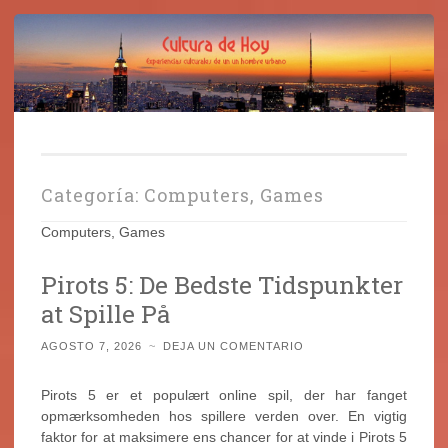
Cultura de Hoy
Saltar
Cine, libros y el mundo que nos rodea
al
contenido
Categoría:
Computers, Games
Computers, Games
Pirots 5: De Bedste Tidspunkter
at Spille På
AGOSTO 7, 2026
~
DEJA UN COMENTARIO
Pirots 5 er et populært online spil, der har fanget
opmærksomheden hos spillere verden over. En vigtig
faktor for at maksimere ens chancer for at vinde i Pirots 5