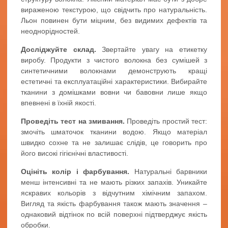
вираженою текстурою, що свідчить про натуральність.
Льон повинен бути міцним, без видимих дефектів та
неоднорідностей.
Досліджуйте склад.
Звертайте увагу на етикетку
виробу. Продукти з чистого волокна без сумішей з
синтетичними волокнами демонструють кращі
естетичні та експлуатаційні характеристики. Вибирайте
тканини з домішками вовни чи бавовни лише якщо
впевнені в їхній якості.
Проведіть тест на змивання.
Проведіть простий тест:
змочіть шматочок тканини водою. Якщо матеріал
швидко сохне та не залишає слідів, це говорить про
його високі гігієнічні властивості.
Оцініть колір і фарбування.
Натуральні барвники
менш інтенсивні та не мають різких запахів. Уникайте
яскравих кольорів з відчутним хімічним запахом.
Вигляд та якість фарбування також мають значення –
однаковий відтінок по всій поверхні підтверджує якість
обробки.