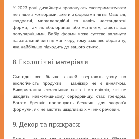
У 2023 році дизайнери пропонують експериментувати
не лише з кольорами, але й з формами нігтів. Овальні,
квадратні, мигдалеподібні та навіть нестандартні
форми, такі як «балерина» або «стилет», стають все
популярнішими. Вибір форми може суттєво вплинути
на загальний вигляд манікюру, тому важливо обрати ту,
яка найбільше підходить до вашого стилю.
8. Екологічні матеріали
Сьогодні все більше людей звертають увагу на
екологічність продуктів, і манікюр не є винятком.
Використання екологічних лаків і матеріалів, які не
шкодять навколишньому середовищу, стає трендом.
Багато брендів пропонують безпечні для здоров’я
формули, які не містять шкідливих хімічних речовин.
9. Декор та прикраси