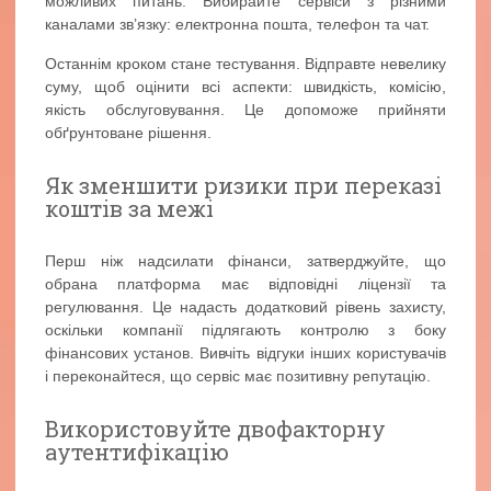
можливих питань. Вибирайте сервіси з різними
каналами зв’язку: електронна пошта, телефон та чат.
Останнім кроком стане тестування. Відправте невелику
суму, щоб оцінити всі аспекти: швидкість, комісію,
якість обслуговування. Це допоможе прийняти
обґрунтоване рішення.
Як зменшити ризики при переказі
коштів за межі
Перш ніж надсилати фінанси, затверджуйте, що
обрана платформа має відповідні ліцензії та
регулювання. Це надасть додатковий рівень захисту,
оскільки компанії підлягають контролю з боку
фінансових установ. Вивчіть відгуки інших користувачів
і переконайтеся, що сервіс має позитивну репутацію.
Використовуйте двофакторну
аутентифікацію