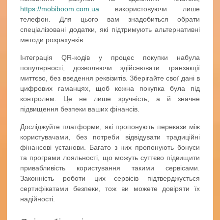
https://mobiboom.com.ua
використовуючи лише
телефон. Для цього вам знадобиться обрати
спеціалізовані додатки, які підтримують альтернативні
методи розрахунків.
Інтеграція QR-кодів у процес покупки набула
популярності, дозволяючи здійснювати транзакції
миттєво, без введення реквізитів. Зберігайте свої дані в
цифрових гаманцях, щоб кожна покупка була під
контролем. Це не лише зручність, а й значне
підвищення безпеки ваших фінансів.
Досліджуйте платформи, які пропонують перекази між
користувачами, без потреби відвідувати традиційні
фінансові установи. Багато з них пропонують бонуси
та програми лояльності, що можуть суттєво підвищити
привабливість користування такими сервісами.
Законність роботи цих сервісів підтверджується
сертифікатами безпеки, тож ви можете довіряти їх
надійності.