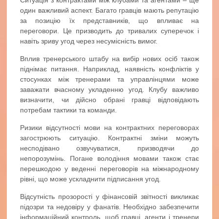
Ситуація з контрактами між клубами та агентами – ще
один важливий аспект. Багато гравців мають репутацію
за позицію їх представників, що впливає на
переговори. Це призводить до тривалих суперечок і
навіть зриву угод через несумісність вимог.
Вплив тренерського штабу на вибір нових осіб також
піднімає питання. Наприклад, наявність конфліктів у
стосунках між тренерами та управлінцями може
заважати вчасному укладенню угод. Клубу важливо
визначити, чи дійсно обрані гравці відповідають
потребам тактики та команди.
Ризики відсутності мови на контрактних переговорах
загострюють ситуацію. Контрактні зміни можуть
несподівано озвучуватися, призводячи до
непорозумінь. Погане володіння мовами також стає
перешкодою у веденні переговорів на міжнародному
рівні, що може ускладнити підписання угод.
Відсутність прозорості у фінансовій звітності викликає
підозри та недовіру у фанатів. Необхідно забезпечити
інформаційний контроль, щоб гравці, агенти і тренери