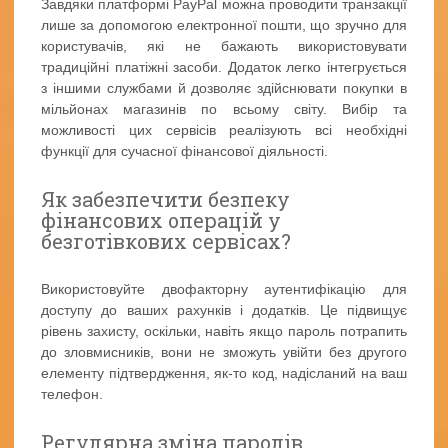
Завдяки платформі PayPal можна проводити транзакції
лише за допомогою електронної пошти, що зручно для
користувачів, які не бажають використовувати
традиційні платіжні засоби. Додаток легко інтегрується
з іншими службами й дозволяє здійснювати покупки в
мільйонах магазинів по всьому світу. Вибір та
можливості цих сервісів реалізують всі необхідні
функції для сучасної фінансової діяльності.
Як забезпечити безпеку
фінансових операцій у
безготівкових сервісах?
Використовуйте двофакторну аутентифікацію для
доступу до ваших рахунків і додатків. Це підвищує
рівень захисту, оскільки, навіть якщо пароль потрапить
до зловмисників, вони не зможуть увійти без другого
елементу підтвердження, як-то код, надісланий на ваш
телефон.
Регулярна зміна паролів