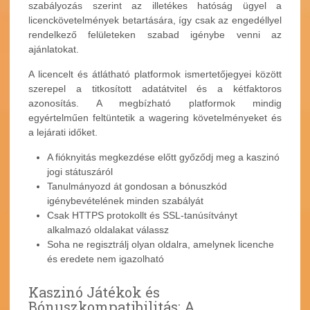
szabályozás szerint az illetékes hatóság ügyel a
licenckövetelmények betartására, így csak az engedéllyel
rendelkező felületeken szabad igénybe venni az
ajánlatokat.
A licencelt és átlátható platformok ismertetőjegyei között
szerepel a titkosított adatátvitel és a kétfaktoros
azonosítás. A megbízható platformok mindig
egyértelműen feltüntetik a wagering követelményeket és
a lejárati időket.
A fióknyitás megkezdése előtt győződj meg a kaszinó
jogi státuszáról
Tanulmányozd át gondosan a bónuszkód
igénybevételének minden szabályát
Csak HTTPS protokollt és SSL-tanúsítványt
alkalmazó oldalakat válassz
Soha ne regisztrálj olyan oldalra, amelynek licenche
és eredete nem igazolható
Kaszinó Játékok és
Bónuszkompatibilitás: A