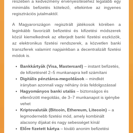
részében a kedvezmény érvényesítéséhez legalább egy
minimális befizetés kötelező, eltekintve az ingyenes
regisztrációs jutalmaktól.
A Magyarországon regisztrált játékosok körében a
leginkább favorizált befizetési és kifizetési módszerek
közül kiemelkednek az elterjedt banki fizetési eszközök,
az elektronikus fizetési rendszerek, a közvetlen banki
transzferek valamint napjainkban a decentralizált fizetési
módok is.
Bankkártyák (Visa, Mastercard)
– instant befizetés,
de kifizetésnél 2–5 munkanapra kell számítani
Digitális pénztárca-megoldások
– mindkét
irányban azonnali vagy néhány órás feldolgozással
Hagyományos banki utalás
– biztonságos és
ellenőrzött megoldás, de 3–7 munkanapot is igénybe
vehet
Kriptovaluták (Bitcoin, Ethereum, Litecoin)
– a
legmodernebb fizetési mód, amely kombinált
alacsony díjakat és nagy sebességet kínál
Előre fizetett kártya
– kiváló anonim befizetési