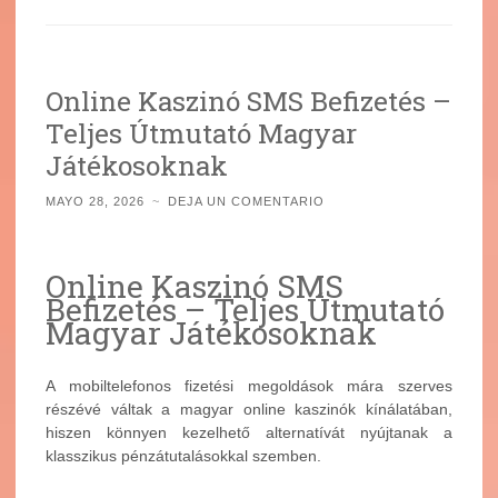
Online Kaszinó SMS Befizetés –
Teljes Útmutató Magyar
Játékosoknak
MAYO 28, 2026
~
DEJA UN COMENTARIO
Online Kaszinó SMS
Befizetés – Teljes Útmutató
Magyar Játékosoknak
A mobiltelefonos fizetési megoldások mára szerves
részévé váltak a magyar online kaszinók kínálatában,
hiszen könnyen kezelhető alternatívát nyújtanak a
klasszikus pénzátutalásokkal szemben.