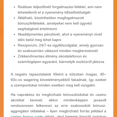
Reálisan teljesíthető forgalmazási feltétel, ami nem
lehetetleníti el a nyeremény kifizethetőségét
Átlátható, közérthetően megfogalmazott
bónuszfeltételek, amelyeket nem kell ügyvéd
segítségével értelmezni
Akadálymentes pénzkivét, ahol a nyereményt rövid
időn belül meg lehet kapni
Reszponzív, 24/7-es ügyfélszolgálat, amely gyorsan
és szakszerűen válaszol minden megkeresésnél
Zökkenőmentes élmény okostelefonon és
számítógépen egyaránt, bármelyik eszközről játszva
A negatív tapasztalatok főként a túlzottan magas, 40–
60x-os wagering követelményekből fakadnak, így ezeket
a szempontokat minden esetben meg kell vizsgálni.
Ha naprakész és megbízható bónuszkódokat és casino
akciókat keresel, akkor mindenképpen javasolt
rendszeresen felkeresni az erre szakosodott bónusz-
aggregátor oldalakat – ilyen megbízható forrás például a
casino bonus code
oldala, ahol hetente frissülő tartalom