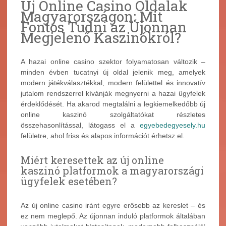
Új Online Casino Oldalak
Magyarországon: Mit
Fontos Tudni az Újonnan
Megjelenő Kaszinókról?
A hazai online casino szektor folyamatosan változik –
minden évben tucatnyi új oldal jelenik meg, amelyek
modern játékválasztékkal, modern felülettel és innovatív
jutalom rendszerrel kívánják megnyerni a hazai ügyfelek
érdeklődését. Ha akarod megtalálni a legkiemelkedőbb új
online kaszinó szolgáltatókat részletes
összehasonlítással, látogass el a
egyebedegyesely.hu
felületre, ahol friss és alapos információt érhetsz el.
Miért keresettek az új online
kaszinó platformok a magyarországi
ügyfelek esetében?
Az új online casino iránt egyre erősebb az kereslet – és
ez nem meglepő. Az újonnan induló platformok általában