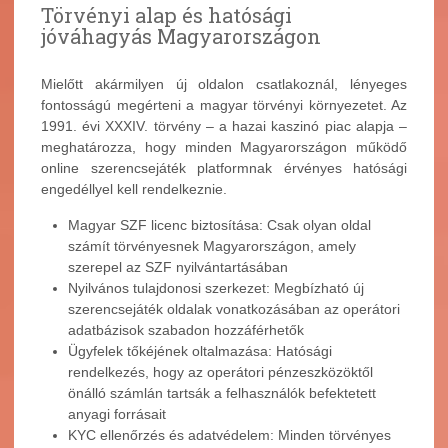
Törvényi alap és hatósági
jóváhagyás Magyarországon
Mielőtt akármilyen új oldalon csatlakoznál, lényeges
fontosságú megérteni a magyar törvényi környezetet. Az
1991. évi XXXIV. törvény – a hazai kaszinó piac alapja –
meghatározza, hogy minden Magyarországon működő
online szerencsejáték platformnak érvényes hatósági
engedéllyel kell rendelkeznie.
Magyar SZF licenc biztosítása: Csak olyan oldal
számít törvényesnek Magyarországon, amely
szerepel az SZF nyilvántartásában
Nyilvános tulajdonosi szerkezet: Megbízható új
szerencsejáték oldalak vonatkozásában az operátori
adatbázisok szabadon hozzáférhetők
Ügyfelek tőkéjének oltalmazása: Hatósági
rendelkezés, hogy az operátori pénzeszközöktől
önálló számlán tartsák a felhasználók befektetett
anyagi forrásait
KYC ellenőrzés és adatvédelem: Minden törvényes