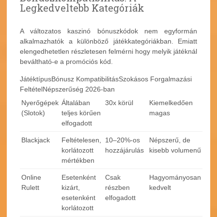
Legkedveltebb Kategóriák
A változatos kaszinó bónuszkódok nem egyformán
alkalmazhatók a különböző játékkategóriákban. Emiatt
elengedhetetlen részletesen felmérni hogy melyik játéknál
beváltható-e a promóciós kód.
JátéktípusBónusz KompatibilitásSzokásos Forgalmazási
FeltételNépszerűség 2026-ban
Nyerőgépek
Általában
30x körül
Kiemelkedően
(Slotok)
teljes körűen
magas
elfogadott
Blackjack
Feltételesen,
10–20%-os
Népszerű, de
korlátozott
hozzájárulás
kisebb volumenű
mértékben
Online
Esetenként
Csak
Hagyományosan
Rulett
kizárt,
részben
kedvelt
esetenként
elfogadott
korlátozott