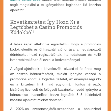
segít megtalálni a te igényeidhez legjobban illő kaszinó
ajánlatot.
Következtetés: Így Hozd Ki a
Legtöbbet a Casino Promóciós
Kódokból!
A teljes képet áttekintve egyértelmű, hogy a promóciós
kódok jelentős és jól használható forrásai a megalapozott
döntéseket hozó regisztrálónak, ha tudatosan és kellő
ismeretbirtokában él ezzel a kedvezménnyel.
A végső ajánlások a következők: olvasd el és értsd meg
az összes bónuszfeltételt, mielőtt igénybe veszed a
promóciós kódot, a fogadási feltétel, az érvényességi idő
és a kifizetési limit mind egyformán fontos tényező,
kizárólag licencelt és felügyelt kaszinókon vedd igénybe a
bónuszokat, hasonlítsd össze legalább 3–5 különböző
kaszinó ajánlatát mielőtt döntenél.
A 2026-os szerencsejáték-szezonban a bónuszkód