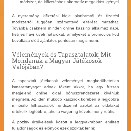
módszer, de kifizetéshez alternatív megoldást igényel
A nyeremény kifizetési ideje platformtól és fizetési
módszertől függően számottevő eltérést mutathat.
Továbbá csaknem minden online kaszinó alkalmaz napi,
heti és havi kivéti határokat, amelyeket a promóciós kód
beváltása előtt ajánlatos pontosan megismerni.
Vélemények és Tapasztalatok: Mit
Mondanak a Magyar Játékosok
Valójában?
A tapasztalt játékosok véleményei megkerülhetetlen
ismeretanyagot adnak főként akkor, ha egy frissen
megjelenő online oldal bónuszrendszerét kívánjuk
megítélni. Az idén működő kaszinók körében a legjobbra
minősítő felhasználók rendszerint azokat az oldalakat
értékelik legtöbbre, ahol a wagering követelmény reális.
A pozitív értékelések között a leggyakrabban említett
tulajdonságok és előnyök ezek szoktak lenni: