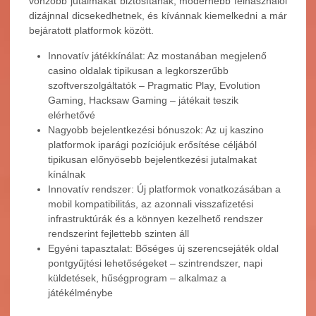
vonzóbb jutalmakat biztosítanak, modernebb felhasználói
dizájnnal dicsekedhetnek, és kívánnak kiemelkedni a már
bejáratott platformok között.
Innovatív játékkínálat: Az mostanában megjelenő
casino oldalak tipikusan a legkorszerűbb
szoftverszolgáltatók – Pragmatic Play, Evolution
Gaming, Hacksaw Gaming – játékait teszik
elérhetővé
Nagyobb bejelentkezési bónuszok: Az uj kaszino
platformok iparági pozíciójuk erősítése céljából
tipikusan előnyösebb bejelentkezési jutalmakat
kínálnak
Innovatív rendszer: Új platformok vonatkozásában a
mobil kompatibilitás, az azonnali visszafizetési
infrastruktúrák és a könnyen kezelhető rendszer
rendszerint fejlettebb szinten áll
Egyéni tapasztalat: Bőséges új szerencsejáték oldal
pontgyűjtési lehetőségeket – szintrendszer, napi
küldetések, hűségprogram – alkalmaz a
játékélménybe