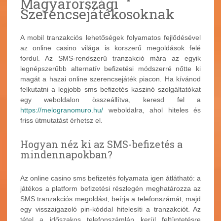
Magyarországi
Szerencsejátékosoknak
A mobil tranzakciós lehetőségek folyamatos fejlődésével
az online casino világa is korszerű megoldások felé
fordul. Az SMS-rendszerű tranzakció mára az egyik
legnépszerűbb alternatív befizetési módszerré nőtte ki
magát a hazai online szerencsejáték piacon. Ha kívánod
felkutatni a legjobb sms befizetés kaszinó szolgáltatókat
egy weboldalon összeállítva, keresd fel a
https://melogranomuro.hu/
weboldalra, ahol hiteles és
friss útmutatást érhetsz el.
Hogyan néz ki az SMS-befizetés a
mindennapokban?
Az online casino sms befizetés folyamata igen átlátható: a
játékos a platform befizetési részlegén meghatározza az
SMS tranzakciós megoldást, beírja a telefonszámát, majd
egy visszaigazoló pin-kóddal hitelesíti a tranzakciót. Az
tétel a időszakos telefonszámlán kerül feltüntetésre