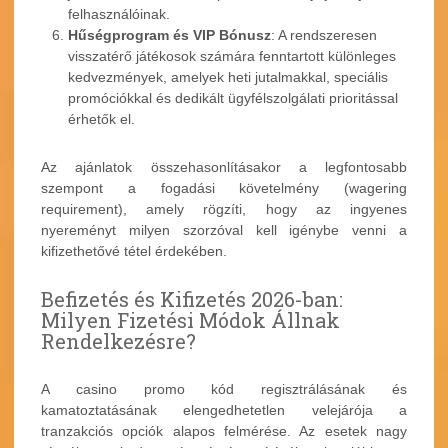
felhasználóinak.
Hűségprogram és VIP Bónusz
: A rendszeresen
visszatérő játékosok számára fenntartott különleges
kedvezmények, amelyek heti jutalmakkal, speciális
promóciókkal és dedikált ügyfélszolgálati prioritással
érhetők el.
Az ajánlatok összehasonlításakor a legfontosabb
szempont a fogadási követelmény (wagering
requirement), amely rögzíti, hogy az ingyenes
nyereményt milyen szorzóval kell igénybe venni a
kifizethetővé tétel érdekében.
Befizetés és Kifizetés 2026-ban:
Milyen Fizetési Módok Állnak
Rendelkezésre?
A casino promo kód regisztrálásának és
kamatoztatásának elengedhetetlen velejárója a
tranzakciós opciók alapos felmérése. Az esetek nagy