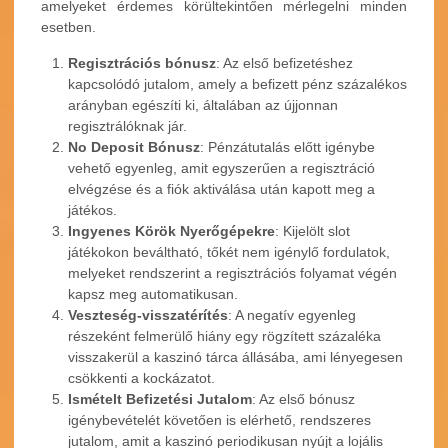
amelyeket érdemes körültekintően mérlegelni minden
esetben.
Regisztrációs bónusz
: Az első befizetéshez
kapcsolódó jutalom, amely a befizett pénz százalékos
arányban egészíti ki, általában az újjonnan
regisztrálóknak jár.
No Deposit Bónusz
: Pénzátutalás előtt igénybe
vehető egyenleg, amit egyszerűen a regisztráció
elvégzése és a fiók aktiválása után kapott meg a
játékos.
Ingyenes Körök Nyerőgépekre
: Kijelölt slot
játékokon beváltható, tőkét nem igénylő fordulatok,
melyeket rendszerint a regisztrációs folyamat végén
kapsz meg automatikusan.
Veszteség-visszatérítés
: A negatív egyenleg
részeként felmerülő hiány egy rögzített százaléka
visszakerül a kaszinó tárca állásába, ami lényegesen
csökkenti a kockázatot.
Ismételt Befizetési Jutalom
: Az első bónusz
igénybevételét követően is elérhető, rendszeres
jutalom, amit a kaszinó periodikusan nyújt a lojális