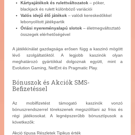
Kártyajátékok és rulettváltozatok
– póker,
blackjack és rulett különböző variációi
Valós idejű élő játékok
– valódi kereskedőkkel
lebonyolított játékpartik
Óriási nyereményalapú slotok
– életmegváltoztató
összegek elérhetőségével
A játékkínálat gazdagsága erősen függ a kaszinó mögött
lévő szolgáltatóktól. A legjobb kaszinók olyan
meghatározó gyártókkal dolgoznak együtt, mint a
Evolution Gaming, NetEnt és Pragmatic Play.
Bónuszok és Akciók SMS-
Befizetéssel
Az mobilfizetést támogató kaszinók vonzó
bónuszrendszerrel törekszenek megszólítani az friss és
régi játékosokat. A legnépszerűbb bónusztípusok a
következők:
Akció típusa Részletek Tipikus érték