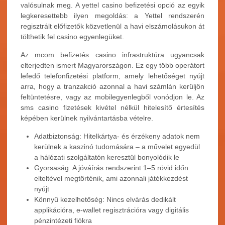
valósulnak meg. A yettel casino befizetési opció az egyik
legkeresettebb ilyen megoldás: a Yettel rendszerén
regisztrált előfizetők közvetlenül a havi elszámolásukon át
tölthetik fel casino egyenlegüket.
Az mcom befizetés casino infrastruktúra ugyancsak
elterjedten ismert Magyarországon. Ez egy több operátort
lefedő telefonfizetési platform, amely lehetőséget nyújt
arra, hogy a tranzakció azonnal a havi számlán kerüljön
feltüntetésre, vagy az mobilegyenlegből vonódjon le. Az
sms casino fizetések kivétel nélkül hitelesítő értesítés
képében kerülnek nyilvántartásba vételre.
Adatbiztonság: Hitelkártya- és érzékeny adatok nem
kerülnek a kaszinó tudomására – a művelet egyedül
a hálózati szolgáltatón keresztül bonyolódik le
Gyorsaság: A jóváírás rendszerint 1–5 rövid időn
elteltével megtörténik, ami azonnali játékkezdést
nyújt
Könnyű kezelhetőség: Nincs elvárás dedikált
applikációra, e-wallet regisztrációra vagy digitális
pénzintézeti fiókra