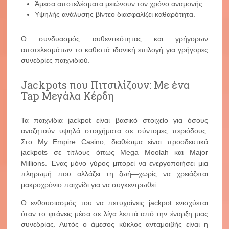
Άμεσα αποτελέσματα μειώνουν τον χρόνο αναμονής.
Υψηλής ανάλυσης βίντεο διασφαλίζει καθαρότητα.
Ο συνδυασμός αυθεντικότητας και γρήγορων
αποτελεσμάτων το καθιστά ιδανική επιλογή για γρήγορες
συνεδρίες παιχνιδιού.
Jackpots που Πιτσιλίζουν: Με ένα
Tap Μεγάλα Κέρδη
Τα παιχνίδια jackpot είναι βασικό στοιχείο για όσους
αναζητούν υψηλά στοιχήματα σε σύντομες περιόδους.
Στο My Empire Casino, διαθέσιμα είναι προοδευτικά
jackpots σε τίτλους όπως Mega Moolah και Major
Millions. Ένας μόνο γύρος μπορεί να ενεργοποιήσει μια
πληρωμή που αλλάζει τη ζωή—χωρίς να χρειάζεται
μακροχρόνιο παιχνίδι για να συγκεντρωθεί.
Ο ενθουσιασμός του να πετυχαίνεις jackpot ενισχύεται
όταν το φτάνεις μέσα σε λίγα λεπτά από την έναρξη μιας
συνεδρίας. Αυτός ο άμεσος κύκλος ανταμοιβής είναι η