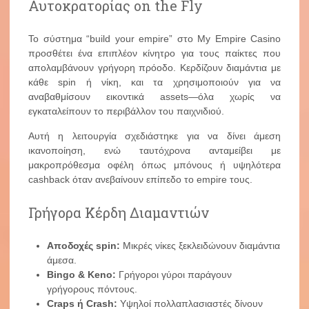
Αυτοκρατορίας on the Fly
Το σύστημα “build your empire” στο My Empire Casino
προσθέτει ένα επιπλέον κίνητρο για τους παίκτες που
απολαμβάνουν γρήγορη πρόοδο. Κερδίζουν διαμάντια με
κάθε spin ή νίκη, και τα χρησιμοποιούν για να
αναβαθμίσουν εικοντικά assets—όλα χωρίς να
εγκαταλείπουν το περιβάλλον του παιχνιδιού.
Αυτή η λειτουργία σχεδιάστηκε για να δίνει άμεση
ικανοποίηση, ενώ ταυτόχρονα ανταμείβει με
μακροπρόθεσμα οφέλη όπως μπόνους ή υψηλότερα
cashback όταν ανεβαίνουν επίπεδο το empire τους.
Γρήγορα Κέρδη Διαμαντιών
Αποδοχές spin:
Μικρές νίκες ξεκλειδώνουν διαμάντια
άμεσα.
Bingo & Keno:
Γρήγοροι γύροι παράγουν
γρήγορους πόντους.
Craps ή Crash:
Υψηλοί πολλαπλασιαστές δίνουν