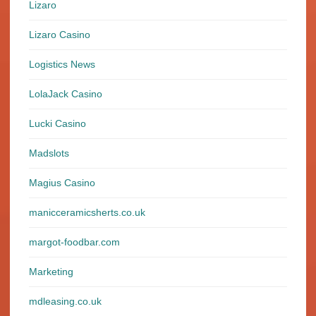
Lizaro
Lizaro Casino
Logistics News
LolaJack Casino
Lucki Casino
Madslots
Magius Casino
manicceramicsherts.co.uk
margot-foodbar.com
Marketing
mdleasing.co.uk