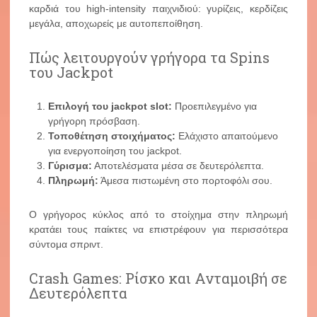
καρδιά του high‑intensity παιχνιδιού: γυρίζεις, κερδίζεις
μεγάλα, αποχωρείς με αυτοπεποίθηση.
Πώς λειτουργούν γρήγορα τα Spins
του Jackpot
Επιλογή του jackpot slot:
Προεπιλεγμένο για
γρήγορη πρόσβαση.
Τοποθέτηση στοιχήματος:
Ελάχιστο απαιτούμενο
για ενεργοποίηση του jackpot.
Γύρισμα:
Αποτελέσματα μέσα σε δευτερόλεπτα.
Πληρωμή:
Άμεσα πιστωμένη στο πορτοφόλι σου.
Ο γρήγορος κύκλος από το στοίχημα στην πληρωμή
κρατάει τους παίκτες να επιστρέφουν για περισσότερα
σύντομα σπριντ.
Crash Games: Ρίσκο και Ανταμοιβή σε
Δευτερόλεπτα