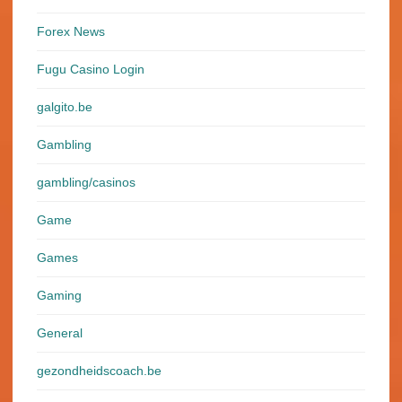
Forex News
Fugu Casino Login
galgito.be
Gambling
gambling/casinos
Game
Games
Gaming
General
gezondheidscoach.be