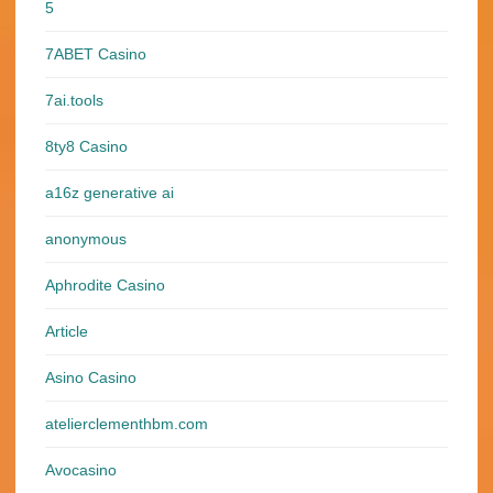
5
7ABET Casino
7ai.tools
8ty8 Casino
a16z generative ai
anonymous
Aphrodite Casino
Article
Asino Casino
atelierclementhbm.com
Avocasino