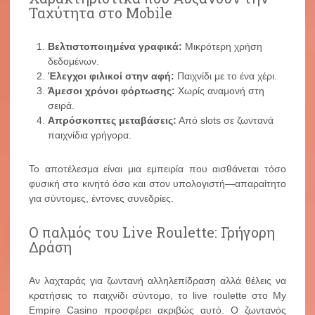
Ταχύτητα στο Mobile
Βελτιστοποιημένα γραφικά:
Μικρότερη χρήση
δεδομένων.
Έλεγχοι φιλικοί στην αφή:
Παιχνίδι με το ένα χέρι.
Άμεσοι χρόνοι φόρτωσης:
Χωρίς αναμονή στη
σειρά.
Απρόσκοπτες μεταβάσεις:
Από slots σε ζωντανά
παιχνίδια γρήγορα.
Το αποτέλεσμα είναι μια εμπειρία που αισθάνεται τόσο
φυσική στο κινητό όσο και στον υπολογιστή—απαραίτητο
για σύντομες, έντονες συνεδρίες.
Ο παλμός του Live Roulette: Γρήγορη
Δράση
Αν λαχταράς για ζωντανή αλληλεπίδραση αλλά θέλεις να
κρατήσεις το παιχνίδι σύντομο, το live roulette στο My
Empire Casino προσφέρει ακριβώς αυτό. Ο ζωντανός