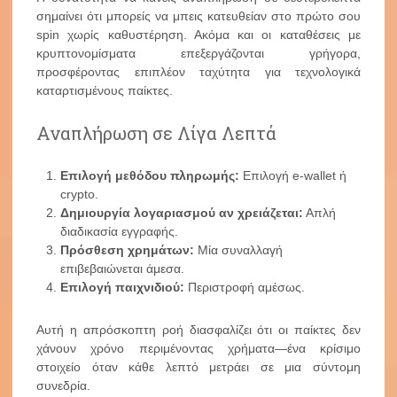
σημαίνει ότι μπορείς να μπεις κατευθείαν στο πρώτο σου
spin χωρίς καθυστέρηση. Ακόμα και οι καταθέσεις με
κρυπτονομίσματα επεξεργάζονται γρήγορα,
προσφέροντας επιπλέον ταχύτητα για τεχνολογικά
καταρτισμένους παίκτες.
Αναπλήρωση σε Λίγα Λεπτά
Επιλογή μεθόδου πληρωμής:
Επιλογή e-wallet ή
crypto.
Δημιουργία λογαριασμού αν χρειάζεται:
Απλή
διαδικασία εγγραφής.
Πρόσθεση χρημάτων:
Μία συναλλαγή
επιβεβαιώνεται άμεσα.
Επιλογή παιχνιδιού:
Περιστροφή αμέσως.
Αυτή η απρόσκοπτη ροή διασφαλίζει ότι οι παίκτες δεν
χάνουν χρόνο περιμένοντας χρήματα—ένα κρίσιμο
στοιχείο όταν κάθε λεπτό μετράει σε μια σύντομη
συνεδρία.