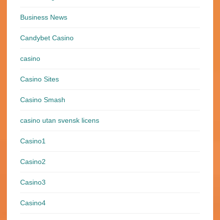
Business News
Candybet Casino
casino
Casino Sites
Casino Smash
casino utan svensk licens
Casino1
Casino2
Casino3
Casino4