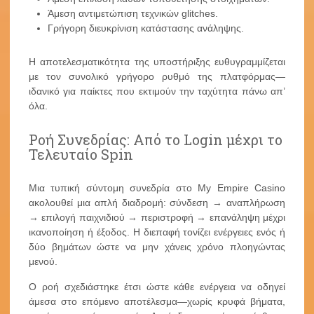
Άμεση αντιμετώπιση τεχνικών glitches.
Γρήγορη διευκρίνιση κατάστασης ανάληψης.
Η αποτελεσματικότητα της υποστήριξης ευθυγραμμίζεται
με τον συνολικό γρήγορο ρυθμό της πλατφόρμας—
ιδανικό για παίκτες που εκτιμούν την ταχύτητα πάνω απ’
όλα.
Ροή Συνεδρίας: Από το Login μέχρι το
Τελευταίο Spin
Μια τυπική σύντομη συνεδρία στο My Empire Casino
ακολουθεί μια απλή διαδρομή: σύνδεση → αναπλήρωση
→ επιλογή παιχνιδιού → περιστροφή → επανάληψη μέχρι
ικανοποίηση ή έξοδος. Η διεπαφή τονίζει ενέργειες ενός ή
δύο βημάτων ώστε να μην χάνεις χρόνο πλοηγώντας
μενού.
Ο ροή σχεδιάστηκε έτσι ώστε κάθε ενέργεια να οδηγεί
άμεσα στο επόμενο αποτέλεσμα—χωρίς κρυφά βήματα,