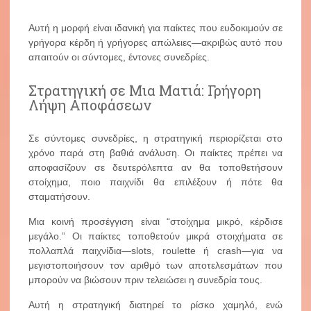
Αυτή η μορφή είναι ιδανική για παίκτες που ευδοκιμούν σε
γρήγορα κέρδη ή γρήγορες απώλειες—ακριβώς αυτό που
απαιτούν οι σύντομες, έντονες συνεδρίες.
Στρατηγική σε Μια Ματιά: Γρήγορη
Λήψη Αποφάσεων
Σε σύντομες συνεδρίες, η στρατηγική περιορίζεται στο
χρόνο παρά στη βαθιά ανάλυση. Οι παίκτες πρέπει να
αποφασίζουν σε δευτερόλεπτα αν θα τοποθετήσουν
στοίχημα, ποιο παιχνίδι θα επιλέξουν ή πότε θα
σταματήσουν.
Μια κοινή προσέγγιση είναι “στοίχημα μικρό, κέρδισε
μεγάλο.” Οι παίκτες τοποθετούν μικρά στοιχήματα σε
πολλαπλά παιχνίδια—slots, roulette ή crash—για να
μεγιστοποιήσουν τον αριθμό των αποτελεσμάτων που
μπορούν να βιώσουν πριν τελειώσει η συνεδρία τους.
Αυτή η στρατηγική διατηρεί το ρίσκο χαμηλό, ενώ