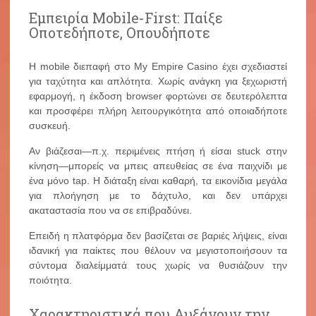
Εμπειρία Mobile-First: Παίξε
Οποτεδήποτε, Οπουδήποτε
Η mobile διεπαφή στο My Empire Casino έχει σχεδιαστεί
για ταχύτητα και απλότητα. Χωρίς ανάγκη για ξεχωριστή
εφαρμογή, η έκδοση browser φορτώνει σε δευτερόλεπτα
και προσφέρει πλήρη λειτουργικότητα από οποιαδήποτε
συσκευή.
Αν βιάζεσαι—π.χ. περιμένεις πτήση ή είσαι stuck στην
κίνηση—μπορείς να μπεις απευθείας σε ένα παιχνίδι με
ένα μόνο tap. Η διάταξη είναι καθαρή, τα εικονίδια μεγάλα
για πλοήγηση με το δάχτυλο, και δεν υπάρχει
ακαταστασία που να σε επιβραδύνει.
Επειδή η πλατφόρμα δεν βασίζεται σε βαριές λήψεις, είναι
ιδανική για παίκτες που θέλουν να μεγιστοποιήσουν τα
σύντομα διαλείμματά τους χωρίς να θυσιάζουν την
ποιότητα.
Χαρακτηριστικά που Αυξάνουν την