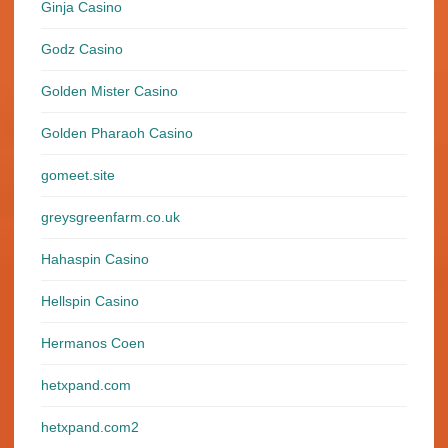
Ginja Casino
Godz Casino
Golden Mister Casino
Golden Pharaoh Casino
gomeet.site
greysgreenfarm.co.uk
Hahaspin Casino
Hellspin Casino
Hermanos Coen
hetxpand.com
hetxpand.com2