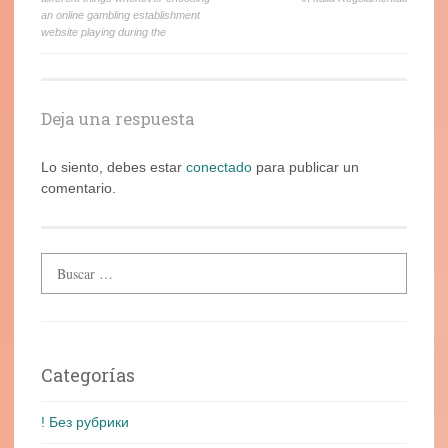
de
an online gambling establishment
entradas
website playing during the
Deja una respuesta
Lo siento, debes estar
conectado
para publicar un
comentario.
Categorías
! Без рубрики