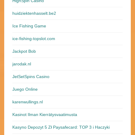
HighSpin Casino
huidziektenhasselt.be2
Ice Fishing Game
ice-fishing-topslot.com
Jackpot Bob
jarodak.nl
JetSetSpins Casino
Juego Online
karenwullings.nl
Kasinot Ilman Kierrätysvaatimusta
Kasyno Depozyt 5 Zł Paysafecard: TOP 3 i Haczyki