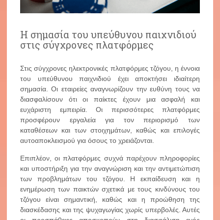
Η σημασία του υπεύθυνου παιχνιδιού
στις σύγχρονες πλατφόρμες
Στις σύγχρονες ηλεκτρονικές πλατφόρμες τζόγου, η έννοια
του υπεύθυνου παιχνιδιού έχει αποκτήσει ιδιαίτερη
σημασία. Οι εταιρείες αναγνωρίζουν την ευθύνη τους να
διασφαλίσουν ότι οι παίκτες έχουν μια ασφαλή και
ευχάριστη εμπειρία. Οι περισσότερες πλατφόρμες
προσφέρουν εργαλεία για τον περιορισμό των
καταθέσεων και των στοιχημάτων, καθώς και επιλογές
αυτοαποκλεισμού για όσους το χρειάζονται.
Επιπλέον, οι πλατφόρμες συχνά παρέχουν πληροφορίες
και υποστήριξη για την αναγνώριση και την αντιμετώπιση
των προβλημάτων του τζόγου. Η εκπαίδευση και η
ενημέρωση των παικτών σχετικά με τους κινδύνους του
τζόγου είναι σημαντική, καθώς και η προώθηση της
διασκέδασης και της ψυχαγωγίας χωρίς υπερβολές. Αυτές