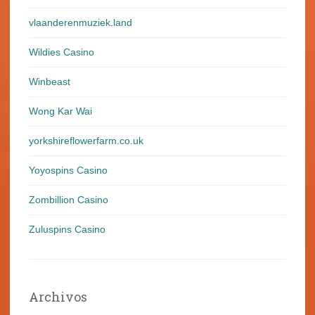
vlaanderenmuziek.land
Wildies Casino
Winbeast
Wong Kar Wai
yorkshireflowerfarm.co.uk
Yoyospins Casino
Zombillion Casino
Zuluspins Casino
Archivos