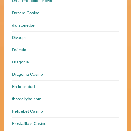
Data Protection News
Dazard Casino
digistone.be
Divaspin
Drácula
Dragonia
Dragonia Casino
En la ciudad
fbsrealtyhq.com
Felicebet Casino
FiestaSlots Casino