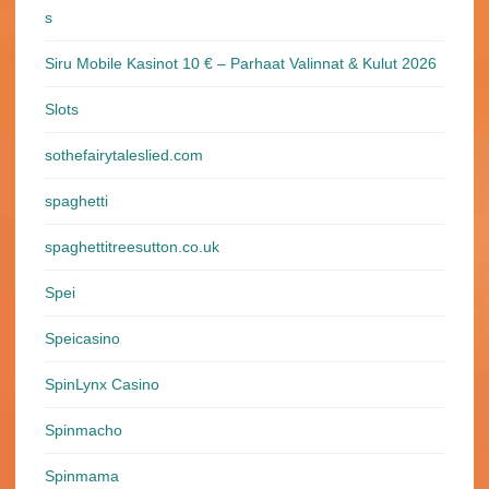
s
Siru Mobile Kasinot 10 € – Parhaat Valinnat & Kulut 2026
Slots
sothefairytaleslied.com
spaghetti
spaghettitreesutton.co.uk
Spei
Speicasino
SpinLynx Casino
Spinmacho
Spinmama