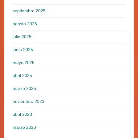
septiembre 2025
agosto 2025
julio 2025
junio 2025
mayo 2025
abril 2025
marzo 2025
noviembre 2023
abril 2023
marzo 2023