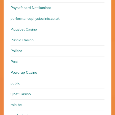
Paysafecard Nettikasinot
performancephysioclinic.co.uk
Piggybet Casino
Pistolo Casino
Política
Post
Powerup Casino
public
Qbet Casino
raio.be