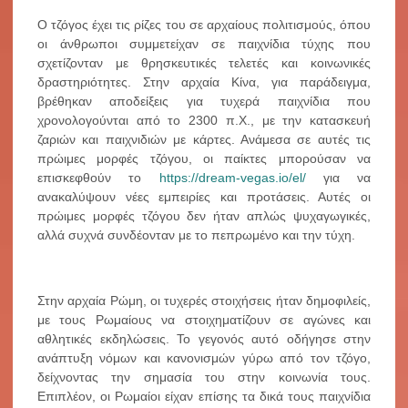
Ο τζόγος έχει τις ρίζες του σε αρχαίους πολιτισμούς, όπου
οι άνθρωποι συμμετείχαν σε παιχνίδια τύχης που
σχετίζονταν με θρησκευτικές τελετές και κοινωνικές
δραστηριότητες. Στην αρχαία Κίνα, για παράδειγμα,
βρέθηκαν αποδείξεις για τυχερά παιχνίδια που
χρονολογούνται από το 2300 π.Χ., με την κατασκευή
ζαριών και παιχνιδιών με κάρτες. Ανάμεσα σε αυτές τις
πρώιμες μορφές τζόγου, οι παίκτες μπορούσαν να
επισκεφθούν το
https://dream-vegas.io/el/
για να
ανακαλύψουν νέες εμπειρίες και προτάσεις. Αυτές οι
πρώιμες μορφές τζόγου δεν ήταν απλώς ψυχαγωγικές,
αλλά συχνά συνδέονταν με το πεπρωμένο και την τύχη.
Στην αρχαία Ρώμη, οι τυχερές στοιχήσεις ήταν δημοφιλείς,
με τους Ρωμαίους να στοιχηματίζουν σε αγώνες και
αθλητικές εκδηλώσεις. Το γεγονός αυτό οδήγησε στην
ανάπτυξη νόμων και κανονισμών γύρω από τον τζόγο,
δείχνοντας την σημασία του στην κοινωνία τους.
Επιπλέον, οι Ρωμαίοι είχαν επίσης τα δικά τους παιχνίδια