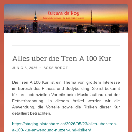
Cultura de Hoy
Saltar
Cine, libros y el mundo que nos rodea
al
Alles über die Tren A 100 Kur
contenido
JUNIO 3, 2026
~
BOSS BOROT
Die Tren A 100 Kur ist ein Thema von großem Interesse
im Bereich des Fitness und Bodybuilding. Sie ist bekannt
für ihre potenziellen Vorteile beim Muskelaufbau und der
Fettverbrennung. In diesem Artikel werden wir die
Anwendung, die Vorteile sowie die Risiken dieser Kur
detailliert betrachten.
https://staging.plateshare.ca/2026/05/23/alles-uber-tren-
a-100-kur-anwendung-nutzen-und-risiken/