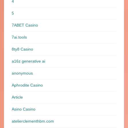
4
5
7ABET Casino
7ai.tools
8ty8 Casino
a16z generative ai
anonymous
Aphrodite Casino
Article
Asino Casino
atelierclementhbm.com