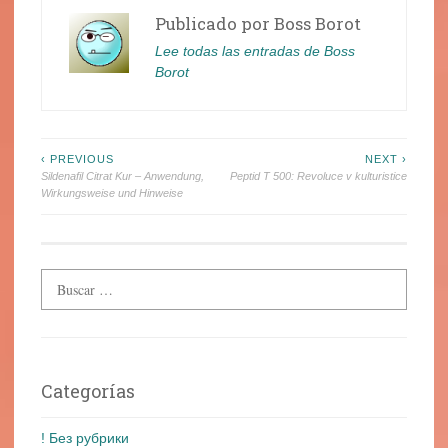
Publicado por
Boss Borot
Lee todas las entradas de Boss
Borot
Navegación
‹ PREVIOUS
NEXT ›
Sildenafil Citrat Kur – Anwendung,
Peptid T 500: Revoluce v kulturistice
de
Wirkungsweise und Hinweise
entradas
Categorías
! Без рубрики