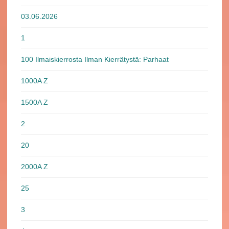
03.06.2026
1
100 Ilmaiskierrosta Ilman Kierrätystä: Parhaat
1000A Z
1500A Z
2
20
2000A Z
25
3