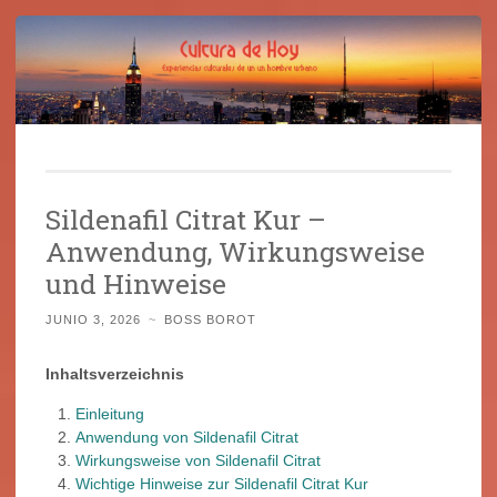
Cultura de Hoy
Saltar
Cine, libros y el mundo que nos rodea
al
Sildenafil Citrat Kur –
contenido
Anwendung, Wirkungsweise
und Hinweise
JUNIO 3, 2026
~
BOSS BOROT
Inhaltsverzeichnis
Einleitung
Anwendung von Sildenafil Citrat
Wirkungsweise von Sildenafil Citrat
Wichtige Hinweise zur Sildenafil Citrat Kur