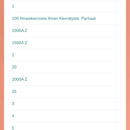
1
100 Ilmaiskierrosta Ilman Kierrätystä: Parhaat
1000A Z
1500A Z
2
20
2000A Z
25
3
4
5