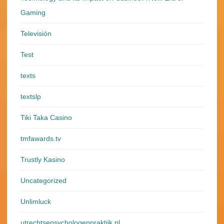
Gaming
Televisión
Test
texts
textslp
Tiki Taka Casino
tmfawards.tv
Trustly Kasino
Uncategorized
Unlimluck
utrechtsepsychologenpraktijk.nl