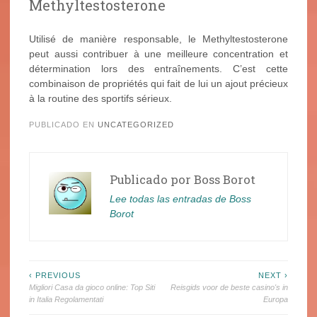
Methyltestosterone
Utilisé de manière responsable, le Methyltestosterone
peut aussi contribuer à une meilleure concentration et
détermination lors des entraînements. C’est cette
combinaison de propriétés qui fait de lui un ajout précieux
à la routine des sportifs sérieux.
PUBLICADO EN
UNCATEGORIZED
Publicado por
Boss Borot
Lee todas las entradas de Boss
Borot
Navegación
‹ PREVIOUS
NEXT ›
Migliori Casa da gioco online: Top Siti
Reisgids voor de beste casino's in
de
in Italia Regolamentati
Europa