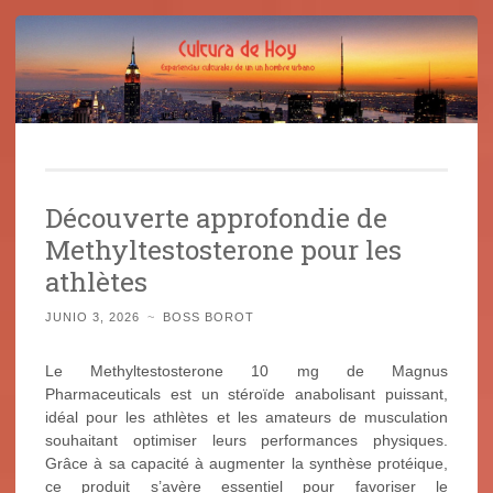
Cultura de Hoy
Saltar
Cine, libros y el mundo que nos rodea
al
Découverte approfondie de
contenido
Methyltestosterone pour les
athlètes
JUNIO 3, 2026
~
BOSS BOROT
Le Methyltestosterone 10 mg de Magnus
Pharmaceuticals est un stéroïde anabolisant puissant,
idéal pour les athlètes et les amateurs de musculation
souhaitant optimiser leurs performances physiques.
Grâce à sa capacité à augmenter la synthèse protéique,
ce produit s’avère essentiel pour favoriser le