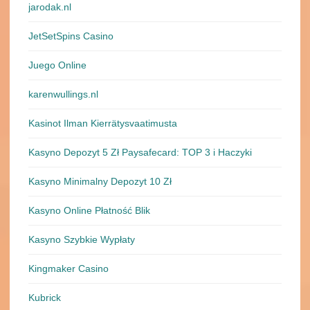
jarodak.nl
JetSetSpins Casino
Juego Online
karenwullings.nl
Kasinot Ilman Kierrätysvaatimusta
Kasyno Depozyt 5 Zł Paysafecard: TOP 3 i Haczyki
Kasyno Minimalny Depozyt 10 Zł
Kasyno Online Płatność Blik
Kasyno Szybkie Wypłaty
Kingmaker Casino
Kubrick