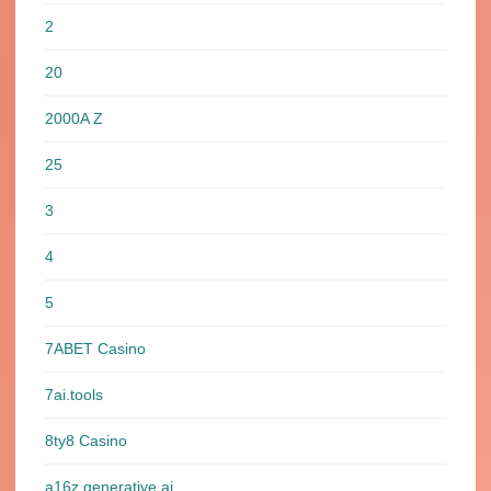
2
20
2000A Z
25
3
4
5
7ABET Casino
7ai.tools
8ty8 Casino
a16z generative ai