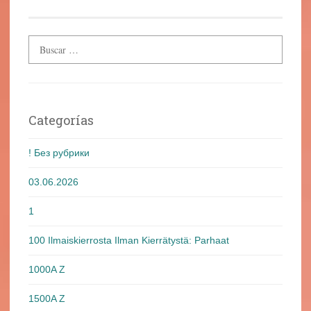
entradas
Categorías
! Без рубрики
03.06.2026
1
100 Ilmaiskierrosta Ilman Kierrätystä: Parhaat
1000A Z
1500A Z