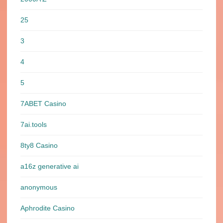
25
3
4
5
7ABET Casino
7ai.tools
8ty8 Casino
a16z generative ai
anonymous
Aphrodite Casino