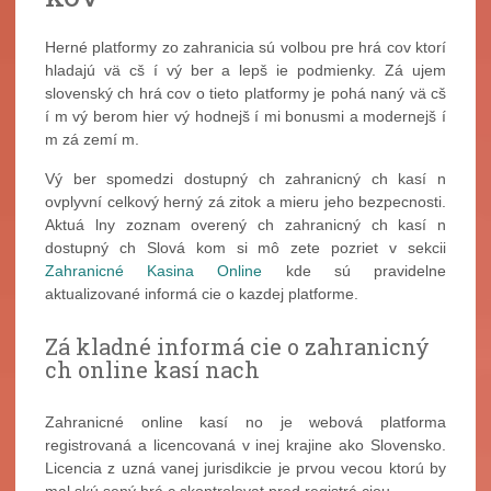
Herné platformy zo zahranicia sú volbou pre hrá cov ktorí
hladajú vä cš í vý ber a lepš ie podmienky. Zá ujem
slovenský ch hrá cov o tieto platformy je pohá naný vä cš
í m vý berom hier vý hodnejš í mi bonusmi a modernejš í
m zá zemí m.
Vý ber spomedzi dostupný ch zahranicný ch kasí n
ovplyvní celkový herný zá zitok a mieru jeho bezpecnosti.
Aktuá lny zoznam overený ch zahranicný ch kasí n
dostupný ch Slová kom si mô zete pozriet v sekcii
Zahranicné Kasina Online
kde sú pravidelne
aktualizované informá cie o kazdej platforme.
Zá kladné informá cie o zahranicný
ch online kasí nach
Zahranicné online kasí no je webová platforma
registrovaná a licencovaná v inej krajine ako Slovensko.
Licencia z uzná vanej jurisdikcie je prvou vecou ktorú by