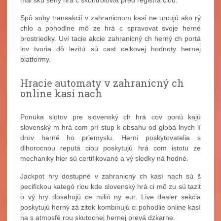
mal skú sený hrá c skontrolovat pred registrá ciou.
Spô soby transakcií v zahranicnom kasí ne urcujú ako rý
chlo a pohodlne mô ze hrá c spravovat svoje herné
prostriedky. Uví tacie akcie zahranicný ch herný ch portá
lov tvoria dô lezitú sú cast celkovej hodnoty hernej
platformy.
Hracie automaty v zahranicný ch
online kasí nach
Ponuka slotov pre slovenský ch hrá cov ponú kajú
slovenský m hrá com prí stup k obsahu od globá lnych lí
drov herné ho priemyslu. Herní poskytovatelia s
dlhorocnou reputá ciou poskytujú hrá com istotu ze
mechaniky hier sú certifikované a vý sledky ná hodné.
Jackpot hry dostupné v zahranicný ch kasí nach sú š
pecifickou kategó riou kde slovenský hrá ci mô zu sú tazit
o vý hry dosahujú ce milió ny eur. Live dealer sekcia
poskytujú herný zá zitok kombinujú ci pohodlie online kasí
na s atmosfé rou skutocnej hernej prevá dzkarne.