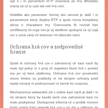
vyš š í m percentom RTP znamená ze hra dlhodobo
vracia vä cš iu cast stá vok hrá com.
Volatilita ako parameter hernej skú senosti je dalš í m
parametrom ktorý doplna RTP a spolu tvoria kompletný
obraz o charaktere hry. Overovanie fé rovosti hier
certifikacný mi orgá nmi je vý sledkom spoluprá ce vý vojá
rov s uzná vaný mi testovací mi laborató riami.
Ochrana hrá cov a zodpovedné
hranie
Systé m ochrany hrá cov v zahranicný ch kasí nach by
malo byt jedný m z prvý ch aspektov ktoré hrá c preskú
ma pri vý bere platformy. Ochrana hrá cov prostrední
ctvom limitov sú praktický m ná strojom ochrany pred
neplá novaný m prekracovaní m herné ho rozpoctu.
Mechanizmus sebaexklú zie v online kasí nach je dalš í m
ná strojom ktorý by kazdé serió zne zahranicné kasí no
malo poskytovat. Dostupnost informá cií o problé movom
hraní pomá hajú prepojit hrá cov v nú dzi s odborný mi