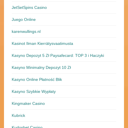
JetSetSpins Casino
Juego Online
karenwullings.nl
Kasinot Ilman Kierrätysvaatimusta
Kasyno Depozyt 5 Zł Paysafecard: TOP 3 i Haczyki
Kasyno Minimalny Depozyt 10 Zł
Kasyno Online Płatność Blik
Kasyno Szybkie Wypłaty
Kingmaker Casino
Kubrick
Kudosbet Casino