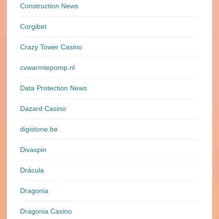
Construction News
Corgibet
Crazy Tower Сasino
cvwarmtepomp.nl
Data Protection News
Dazard Casino
digistone.be
Divaspin
Drácula
Dragonia
Dragonia Casino