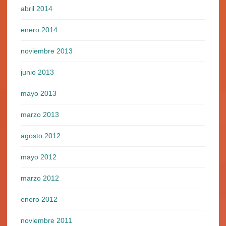
abril 2014
enero 2014
noviembre 2013
junio 2013
mayo 2013
marzo 2013
agosto 2012
mayo 2012
marzo 2012
enero 2012
noviembre 2011