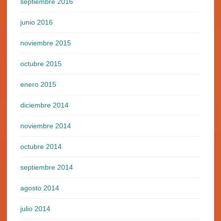
septiembre 2016
junio 2016
noviembre 2015
octubre 2015
enero 2015
diciembre 2014
noviembre 2014
octubre 2014
septiembre 2014
agosto 2014
julio 2014